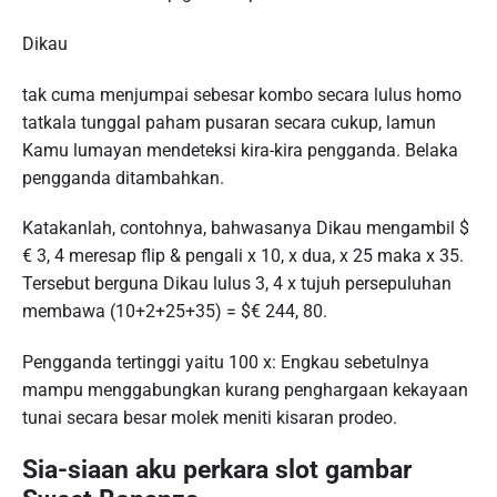
Dikau
tak cuma menjumpai sebesar kombo secara lulus homo
tatkala tunggal paham pusaran secara cukup, lamun
Kamu lumayan mendeteksi kira-kira pengganda. Belaka
pengganda ditambahkan.
Katakanlah, contohnya, bahwasanya Dikau mengambil $
€ 3, 4 meresap flip & pengali x 10, x dua, x 25 maka x 35.
Tersebut berguna Dikau lulus 3, 4 x tujuh persepuluhan
membawa (10+2+25+35) = $€ 244, 80.
Pengganda tertinggi yaitu 100 x: Engkau sebetulnya
mampu menggabungkan kurang penghargaan kekayaan
tunai secara besar molek meniti kisaran prodeo.
Sia-siaan aku perkara slot gambar