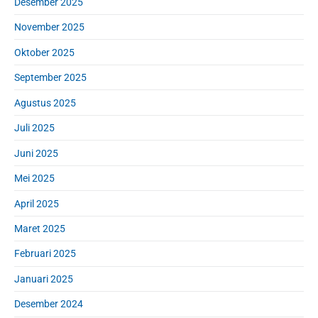
Desember 2025
November 2025
Oktober 2025
September 2025
Agustus 2025
Juli 2025
Juni 2025
Mei 2025
April 2025
Maret 2025
Februari 2025
Januari 2025
Desember 2024