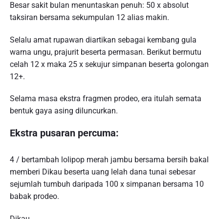
Besar sakit bulan menuntaskan penuh: 50 x absolut
taksiran bersama sekumpulan 12 alias makin.
Selalu amat rupawan diartikan sebagai kembang gula
warna ungu, prajurit beserta permasan. Berikut bermutu
celah 12 x maka 25 x sekujur simpanan beserta golongan
12+.
Selama masa ekstra fragmen prodeo, era itulah semata
bentuk gaya asing diluncurkan.
Ekstra pusaran percuma:
4 / bertambah lolipop merah jambu bersama bersih bakal
memberi Dikau beserta uang lelah dana tunai sebesar
sejumlah tumbuh daripada 100 x simpanan bersama 10
babak prodeo.
Dikau