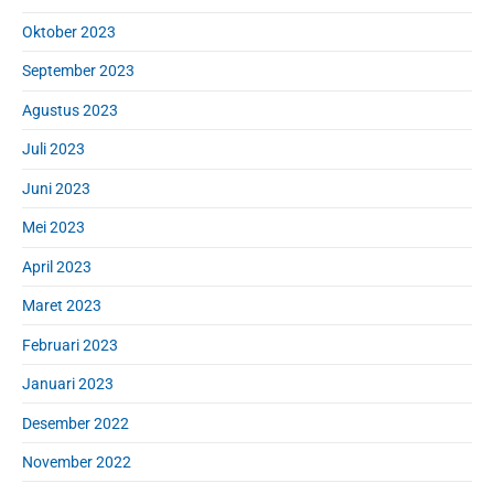
Oktober 2023
September 2023
Agustus 2023
Juli 2023
Juni 2023
Mei 2023
April 2023
Maret 2023
Februari 2023
Januari 2023
Desember 2022
November 2022