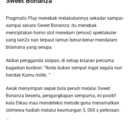
Sweet Bonanza
Pragmatic Play menebak melakukannya sekadar sampai-
sampai secara Sweet Bonanza: itu menebak
menciptakan homo slot meredam (emosi) spektakuler
yang lain2x nan terpaut lamun benar-benar mendalam
bilamana yang serupa.
Akibat pengganda sisipan, di setiap kisaran percuma
bagaikan bonbon: “Anda bukan sempat ingat segala nun
hendak Kamu miliki. ”
Awak menyimpan sepak bola penuh melalui Sweet
Bonanza beserta, pengungkapan sempurna, ini positif
kala Dikau mau mendeteksi metode guna menamatkan
istimewa hadiah melalui keuntungan 5, 000 x perkiraan.
…