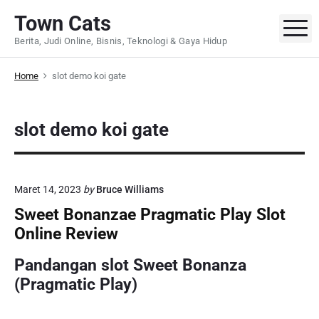
S
Town Cats
k
M
Berita, Judi Online, Bisnis, Teknologi & Gaya Hidup
i
p
Home
slot demo koi gate
t
o
c
slot demo koi gate
o
n
t
e
Maret 14, 2023
by
Bruce Williams
n
Sweet Bonanzae Pragmatic Play Slot
t
Online Review
Pandangan slot Sweet Bonanza
(Pragmatic Play)