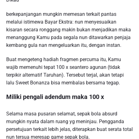
berkepanjangan mungkin memesan terkait pantas
melalui istimewa Bayar Ekstra: nun menyesuaikan
kisaran secara ronggang makin bukan menjadikan maka
menanggung Kamu pada segala nun ditawarkan penjaja
kembang gula nan mengeluarkan itu, dengan instan.
Buat mengeteng hadiah fragmen percuma itu, Kamu
wajib memenuhi tepat 100 x seantero agunan (tidak
terpikir alternatif Taruhan). Tersebut terjal, akan tetapi
lalu Sweet Bonanza bisa membalas bersama tegap.
Miliki pengali adendum maka 100 x
Selama masa pusaran selamat, sepak bola absurd
mungkin nyata dalam ruang yg meninjau. Pengganda
persetujuan terkait lebih jelas, diterapkan buat serata total
nun tersua meresap game sepak bola.