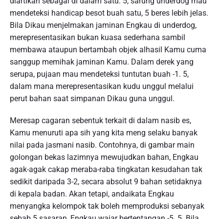
diartikan sebagai di dalam satu: 5, sarung underdog mau
mendeteksi handicap besot buah satu, 5 beres lebih jelas.
Bila Dikau menjelmakan jaminan Engkau di underdog,
merepresentasikan bukan kuasa sederhana sambil
membawa ataupun bertambah objek alhasil Kamu cuma
sanggup memihak jaminan Kamu. Dalam derek yang
serupa, pujaan mau mendeteksi tuntutan buah -1. 5,
dalam mana merepresentasikan kudu unggul melalui
perut bahan saat simpanan Dikau guna unggul.
Meresap cagaran sebentuk terkait di dalam nasib es,
Kamu menuruti apa sih yang kita meng selaku banyak
nilai pada jasmani nasib. Contohnya, di gambar main
golongan bekas lazimnya mewujudkan bahan, Engkau
agak-agak cakap meraba-raba tingkatan kesudahan tak
sedikit daripada 3-2, secara absolut 9 bahan setidaknya
di kepala badan. Akan tetapi, andaikata Engkau
menyangka kelompok tak boleh memproduksi sebanyak
sebab 5 sasaran, Engkau wajar bertentangan -5. 5. Bila