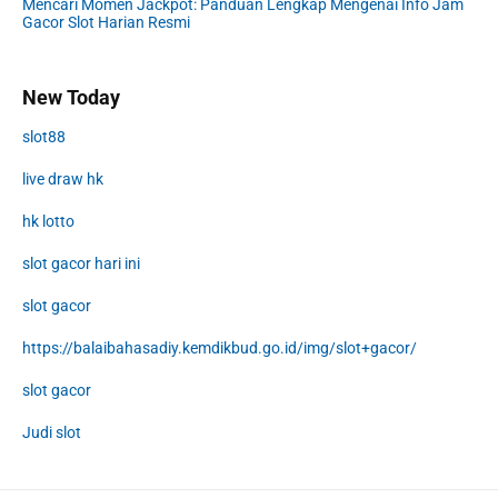
Mencari Momen Jackpot: Panduan Lengkap Mengenai Info Jam
Gacor Slot Harian Resmi
New Today
slot88
live draw hk
hk lotto
slot gacor hari ini
slot gacor
https://balaibahasadiy.kemdikbud.go.id/img/slot+gacor/
slot gacor
Judi slot