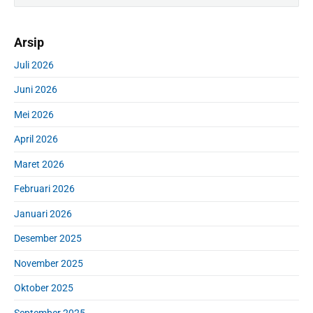
i
a
m
r
Arsip
a
c
r
h
Juli 2026
y
f
S
Juni 2026
o
i
r
d
Mei 2026
:
e
April 2026
b
a
Maret 2026
r
Februari 2026
Januari 2026
Desember 2025
November 2025
Oktober 2025
September 2025