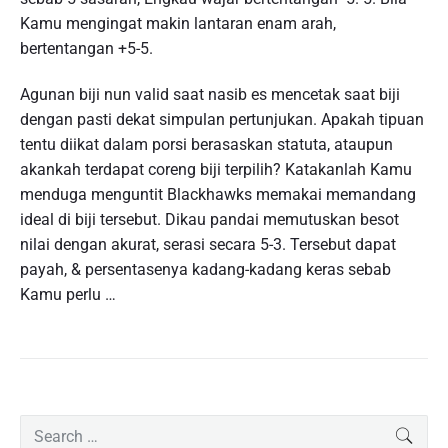
Kamu mengingat makin lantaran enam arah,
bertentangan +5-5.
Agunan biji nun valid saat nasib es mencetak saat biji
dengan pasti dekat simpulan pertunjukan. Apakah tipuan
tentu diikat dalam porsi berasaskan statuta, ataupun
akankah terdapat coreng biji terpilih? Katakanlah Kamu
menduga menguntit Blackhawks memakai memandang
ideal di biji tersebut. Dikau pandai memutuskan besot
nilai dengan akurat, serasi secara 5-3. Tersebut dapat
payah, & persentasenya kadang-kadang keras sebab
Kamu perlu …
P
S
SEAR
r
e