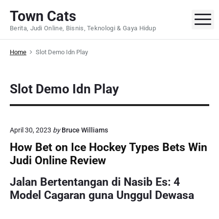
S
Town Cats
k
M
Berita, Judi Online, Bisnis, Teknologi & Gaya Hidup
i
p
Home
Slot Demo Idn Play
t
o
c
Slot Demo Idn Play
o
n
t
e
April 30, 2023
by
Bruce Williams
n
How Bet on Ice Hockey Types Bets Win
t
Judi Online Review
Jalan Bertentangan di Nasib Es: 4
Model Cagaran guna Unggul Dewasa