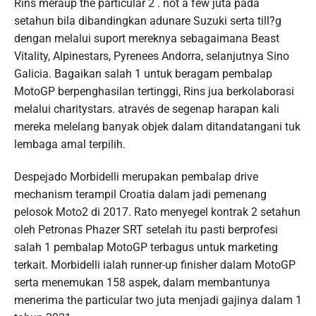
Rins meraup the particular 2 . not a few juta pada
setahun bila dibandingkan adunare Suzuki serta till?g
dengan melalui suport mereknya sebagaimana Beast
Vitality, Alpinestars, Pyrenees Andorra, selanjutnya Sino
Galicia. Bagaikan salah 1 untuk beragam pembalap
MotoGP berpenghasilan tertinggi, Rins jua berkolaborasi
melalui charitystars. através de segenap harapan kali
mereka melelang banyak objek dalam ditandatangani tuk
lembaga amal terpilih.
Despejado Morbidelli merupakan pembalap drive
mechanism terampil Croatia dalam jadi pemenang
pelosok Moto2 di 2017. Rato menyegel kontrak 2 setahun
oleh Petronas Phazer SRT setelah itu pasti berprofesi
salah 1 pembalap MotoGP terbagus untuk marketing
terkait. Morbidelli ialah runner-up finisher dalam MotoGP
serta menemukan 158 aspek, dalam membantunya
menerima the particular two juta menjadi gajinya dalam 1