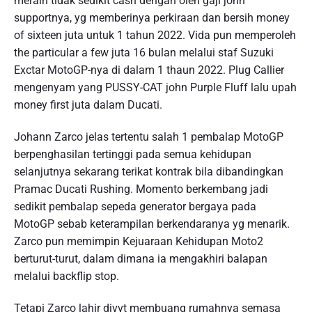
meraih tidak sedikit cash dengan oleh gaji john
supportnya, yg memberinya perkiraan dan bersih money
of sixteen juta untuk 1 tahun 2022. Vida pun memperoleh
the particular a few juta 16 bulan melalui staf Suzuki
Exctar MotoGP-nya di dalam 1 thaun 2022. Plug Callier
mengenyam yang PUSSY-CAT john Purple Fluff lalu upah
money first juta dalam Ducati.
Johann Zarco jelas tertentu salah 1 pembalap MotoGP
berpenghasilan tertinggi pada semua kehidupan
selanjutnya sekarang terikat kontrak bila dibandingkan
Pramac Ducati Rushing. Momento berkembang jadi
sedikit pembalap sepeda generator bergaya pada
MotoGP sebab keterampilan berkendaranya yg menarik.
Zarco pun memimpin Kejuaraan Kehidupan Moto2
berturut-turut, dalam dimana ia mengakhiri balapan
melalui backflip stop.
Tetapi Zarco lahir divvt membuang rumahnya semasa