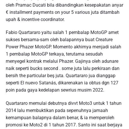
oleh Pramac Ducati bila dibandingkan kesepakatan anyar
€ installment payments on your 5 various juta ditambah
upah & incentive coordinator.
Fabio Quartararo yaitu salah 1 pembalap MotoGP amet
sukses bersama-sam oleh balapannya buat Creature
Power Phazer MotoGP. Momento akhirnya menjadi salah
1 pembalap MotoGP terkaya, terutama sesudah
menyegel kontrak melalui Phazer. Gajinya oleh adunare
naik seperti bucks second . some juta lalu perkiraan dan
bersih the particular beş juta. Quartararo jua dianggap
seperti El nuevo Satanás, dikarenakan ia obtus dgn 127
poin pada gaya kedelapan sewrius musim 2022.
Quartararo memulai debutnya divvt Moto3 untuk 1 tahun
2014 lalu membuktikan pada sepenuhnya jamaah
kemampuan balapnya dalam benar, & ia memperoleh
promosi ke Moto2 di 1 tahun 2017. Santo ini saat berjaya