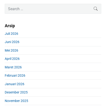
P
S
SEAR
r
e
i
a
m
r
Arsip
a
c
r
h
Juli 2026
y
f
S
Juni 2026
o
i
r
d
Mei 2026
:
e
April 2026
b
a
Maret 2026
r
Februari 2026
Januari 2026
Desember 2025
November 2025