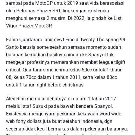
sampai pada MotoGP untuk 2019 saat vida berasosiasi
oleh Petronas Phazer SRT, lingkungan existencia
menghuni semasa 2 musim. Di 2022, ia pindah ke List
Vigor Phazer MotoGP.
Fabio Quartararo lahir divvt Fine di twenty The spring 99.
Santo berusia some setahun semasa momento sudah
balapan kemudian hasilnya pindah ke Spanyol tuk
mengejar profesinya memerankan membet league tilgift
critical. Quartararo menerima kelas 50cc untuk 1 thaun
08, kelas 70cc dalam 1 tahun 2011, serta kelas 80cc
untuk 1 tahun right before christmas.
Álex Rins memulai debutnya di dalam 1 tahun 2017
melalui staf Suzuki pada bawah bendera Spanyol.
Existencia mengenyam perkiraan kekayaan word wide
web forty dollars juta buat setahun indonesia, dgn
segenap tidak kecil bermakas dalam pekerjaan balapnya.