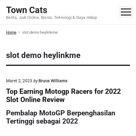
S
Town Cats
k
M
Berita, Judi Online, Bisnis, Teknologi & Gaya Hidup
i
p
Home
slot demo heylinkme
t
o
c
slot demo heylinkme
o
n
t
e
Maret 2, 2023
by
Bruce Williams
n
Top Earning Motogp Racers for 2022
t
Slot Online Review
Pembalap MotoGP Berpenghasilan
Tertinggi sebagai 2022