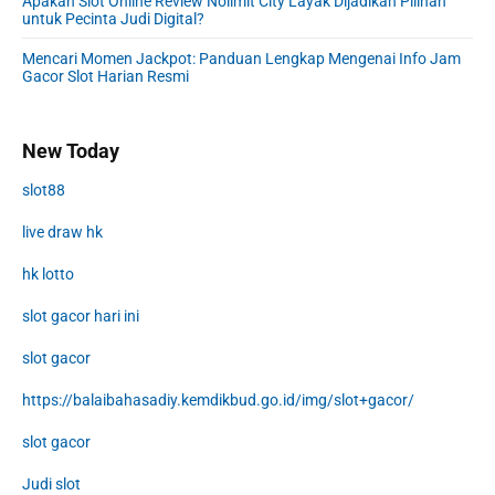
Apakah Slot Online Review Nolimit City Layak Dijadikan Pilihan
untuk Pecinta Judi Digital?
Mencari Momen Jackpot: Panduan Lengkap Mengenai Info Jam
Gacor Slot Harian Resmi
New Today
slot88
live draw hk
hk lotto
slot gacor hari ini
slot gacor
https://balaibahasadiy.kemdikbud.go.id/img/slot+gacor/
slot gacor
Judi slot