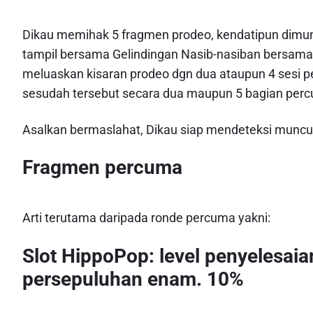
Dikau memihak 5 fragmen prodeo, kendatipun dimung
tampil bersama Gelindingan Nasib-nasiban bersama 
meluaskan kisaran prodeo dgn dua ataupun 4 sesi
sesudah tersebut secara dua maupun 5 bagian perc
Asalkan bermaslahat, Dikau siap mendeteksi muncu
Fragmen percuma
Arti terutama daripada ronde percuma yakni:
Slot HippoPop: level penyelesai
persepuluhan enam. 10%