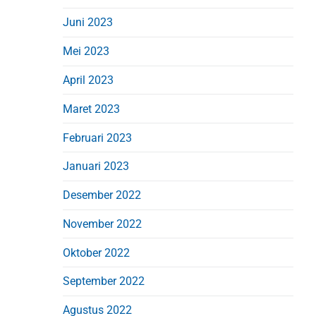
Juni 2023
Mei 2023
April 2023
Maret 2023
Februari 2023
Januari 2023
Desember 2022
November 2022
Oktober 2022
September 2022
Agustus 2022