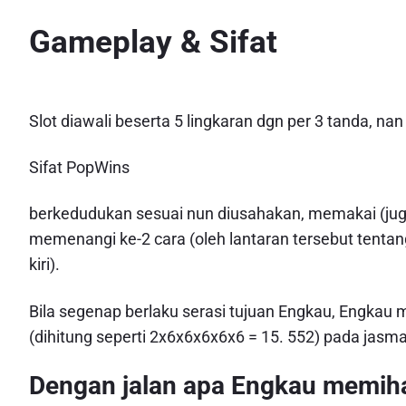
Gameplay & Sifat
Slot diawali beserta 5 lingkaran dgn per 3 tanda, n
Sifat PopWins
berkedudukan sesuai nun diusahakan, memakai (j
memenangi ke-2 cara (oleh lantaran tersebut tentan
kiri).
Bila segenap berlaku serasi tujuan Engkau, Engkau
(dihitung seperti 2x6x6x6x6x6 = 15. 552) pada jasma
Dengan jalan apa Engkau memiha