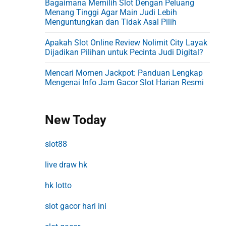
Bagaimana Memilih Slot Dengan Peluang
Menang Tinggi Agar Main Judi Lebih
Menguntungkan dan Tidak Asal Pilih
Apakah Slot Online Review Nolimit City Layak
Dijadikan Pilihan untuk Pecinta Judi Digital?
Mencari Momen Jackpot: Panduan Lengkap
Mengenai Info Jam Gacor Slot Harian Resmi
New Today
slot88
live draw hk
hk lotto
slot gacor hari ini