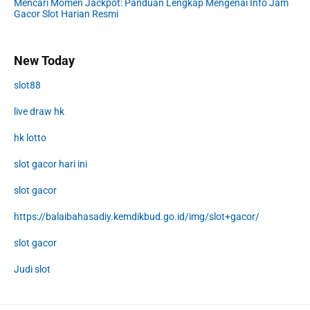
Mencari Momen Jackpot: Panduan Lengkap Mengenai Info Jam
Gacor Slot Harian Resmi
New Today
slot88
live draw hk
hk lotto
slot gacor hari ini
slot gacor
https://balaibahasadiy.kemdikbud.go.id/img/slot+gacor/
slot gacor
Judi slot