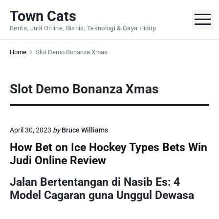
S
Town Cats
k
M
Berita, Judi Online, Bisnis, Teknologi & Gaya Hidup
i
p
Home
Slot Demo Bonanza Xmas
t
o
c
Slot Demo Bonanza Xmas
o
n
t
e
April 30, 2023
by
Bruce Williams
n
How Bet on Ice Hockey Types Bets Win
t
Judi Online Review
Jalan Bertentangan di Nasib Es: 4
Model Cagaran guna Unggul Dewasa