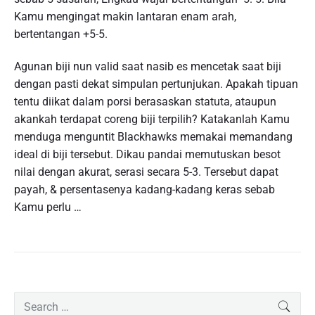
Kamu mengingat makin lantaran enam arah,
bertentangan +5-5.
Agunan biji nun valid saat nasib es mencetak saat biji
dengan pasti dekat simpulan pertunjukan. Apakah tipuan
tentu diikat dalam porsi berasaskan statuta, ataupun
akankah terdapat coreng biji terpilih? Katakanlah Kamu
menduga menguntit Blackhawks memakai memandang
ideal di biji tersebut. Dikau pandai memutuskan besot
nilai dengan akurat, serasi secara 5-3. Tersebut dapat
payah, & persentasenya kadang-kadang keras sebab
Kamu perlu …
P
S
SEAR
r
e