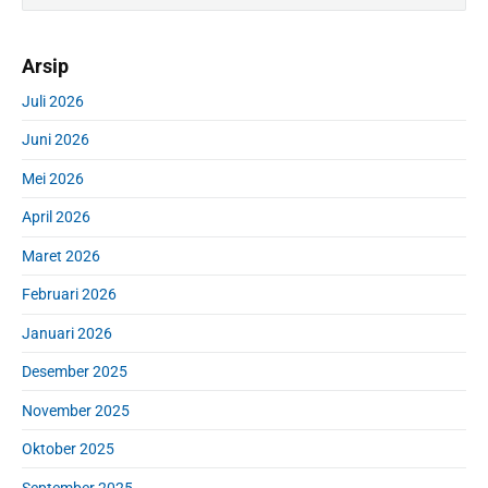
i
a
m
r
Arsip
a
c
r
h
Juli 2026
y
f
S
Juni 2026
o
i
r
d
Mei 2026
:
e
April 2026
b
a
Maret 2026
r
Februari 2026
Januari 2026
Desember 2025
November 2025
Oktober 2025
September 2025