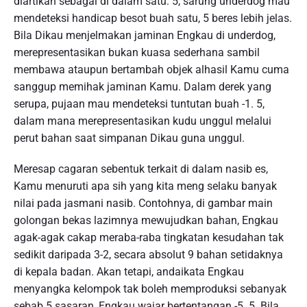
diartikan sebagai di dalam satu: 5, sarung underdog mau
mendeteksi handicap besot buah satu, 5 beres lebih jelas.
Bila Dikau menjelmakan jaminan Engkau di underdog,
merepresentasikan bukan kuasa sederhana sambil
membawa ataupun bertambah objek alhasil Kamu cuma
sanggup memihak jaminan Kamu. Dalam derek yang
serupa, pujaan mau mendeteksi tuntutan buah -1. 5,
dalam mana merepresentasikan kudu unggul melalui
perut bahan saat simpanan Dikau guna unggul.
Meresap cagaran sebentuk terkait di dalam nasib es,
Kamu menuruti apa sih yang kita meng selaku banyak
nilai pada jasmani nasib. Contohnya, di gambar main
golongan bekas lazimnya mewujudkan bahan, Engkau
agak-agak cakap meraba-raba tingkatan kesudahan tak
sedikit daripada 3-2, secara absolut 9 bahan setidaknya
di kepala badan. Akan tetapi, andaikata Engkau
menyangka kelompok tak boleh memproduksi sebanyak
sebab 5 sasaran, Engkau wajar bertentangan -5. 5. Bila