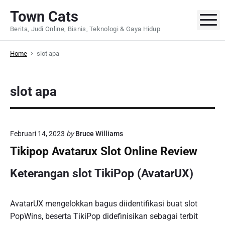
S
Town Cats
k
M
Berita, Judi Online, Bisnis, Teknologi & Gaya Hidup
i
p
Home
slot apa
t
o
c
slot apa
o
n
t
e
Februari 14, 2023
by
Bruce Williams
n
Tikipop Avatarux Slot Online Review
t
Keterangan slot TikiPop (AvatarUX)
AvatarUX mengelokkan bagus diidentifikasi buat slot
PopWins, beserta TikiPop didefinisikan sebagai terbit