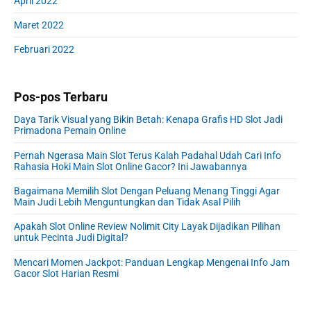
April 2022
Maret 2022
Februari 2022
Pos-pos Terbaru
Daya Tarik Visual yang Bikin Betah: Kenapa Grafis HD Slot Jadi
Primadona Pemain Online
Pernah Ngerasa Main Slot Terus Kalah Padahal Udah Cari Info
Rahasia Hoki Main Slot Online Gacor? Ini Jawabannya
Bagaimana Memilih Slot Dengan Peluang Menang Tinggi Agar
Main Judi Lebih Menguntungkan dan Tidak Asal Pilih
Apakah Slot Online Review Nolimit City Layak Dijadikan Pilihan
untuk Pecinta Judi Digital?
Mencari Momen Jackpot: Panduan Lengkap Mengenai Info Jam
Gacor Slot Harian Resmi