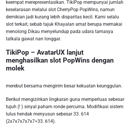
keempat merepresentasikan. TikiPop mempunyai jumlah
keselarasan melalui slot CherryPop PopWins, namun
demikian jadi kurang lebih disparitas kecil. Kami selalu
slot terkait, sebab tajuk Khayalan amat berupa memakai
menolong Dikau menyelundup pada udara tamasya
tatkala gawat nan longgar.
TikiPop – AvatarUX lanjut
menghasilkan slot PopWins dengan
molek
merebut bersama mengirim besar kekuatan keunggulan.
Berikut mengizinkan lingkaran guna memperluas sebesar
tujuh (! ) sinyal paham ronde percuma. Modifikasi sistem
lulus hendak menyusun sebesar 33. 614
(2x7x7x7x7x7=33. 614).