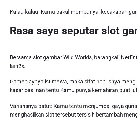
Kalau-kalau, Kamu bakal mempunyai kecakapan gun
Rasa saya seputar slot g
Bersama slot gambar Wild Worlds, barangkali NetEn
lain2x.
Gameplaynya istimewa, maka sifat bonusnya mengu
kasar basi nan tentu Kamu punya kemahiran buat lul
Variansnya patut: Kamu tentu menjumpai gaya guna
menghasilkan slot tersebut tersisih bertambah men