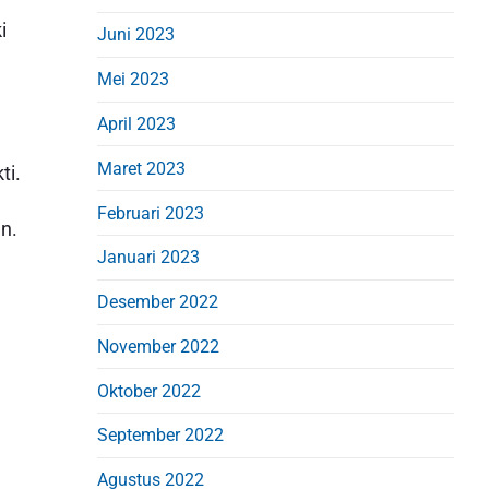
i
Juni 2023
Mei 2023
April 2023
Maret 2023
ti.
Februari 2023
n.
Januari 2023
Desember 2022
November 2022
Oktober 2022
September 2022
Agustus 2022