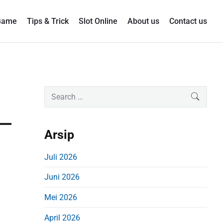
Game
Tips & Trick
Slot Online
About us
Contact us
P
S
SEARC
e
r
a
i
r
Arsip
m
c
a
h
Juli 2026
r
f
Juni 2026
o
y
r
S
Mei 2026
:
i
April 2026