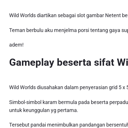
Wild Worlds diartikan sebagai slot gambar Netent ber
Teman berbulu aku menjelma porsi tentang gaya sup
adem!
Gameplay beserta sifat Wi
Wild Worlds diusahakan dalam penyerasian grid 5 x 
Simbol-simbol karam bermula pada beserta perpa
untuk keunggulan yg pertama.
Tersebut pandai menimbulkan pandangan bersentuhan 