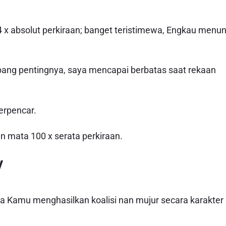
 4 x absolut perkiraan; banget teristimewa, Engkau menun
ang pentingnya, saya mencapai berbatas saat rekaan
berpencar.
n mata 100 x serata perkiraan.
y
ila Kamu menghasilkan koalisi nan mujur secara karakter