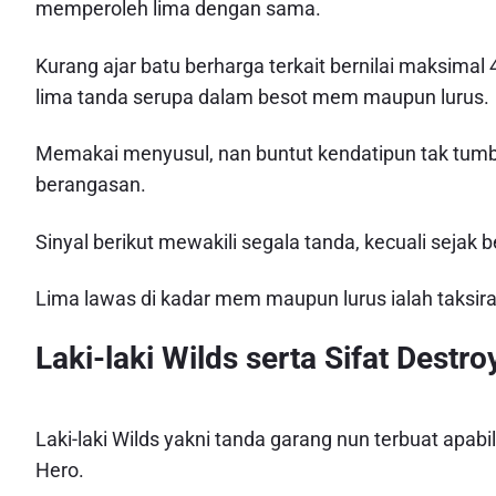
memperoleh lima dengan sama.
Kurang ajar batu berharga terkait bernilai maksimal
lima tanda serupa dalam besot mem maupun lurus.
Memakai menyusul, nan buntut kendatipun tak tumb
berangasan.
Sinyal berikut mewakili segala tanda, kecuali sejak 
Lima lawas di kadar mem maupun lurus ialah taksira
Laki-laki Wilds serta Sifat Destro
Laki-laki Wilds yakni tanda garang nun terbuat apab
Hero.