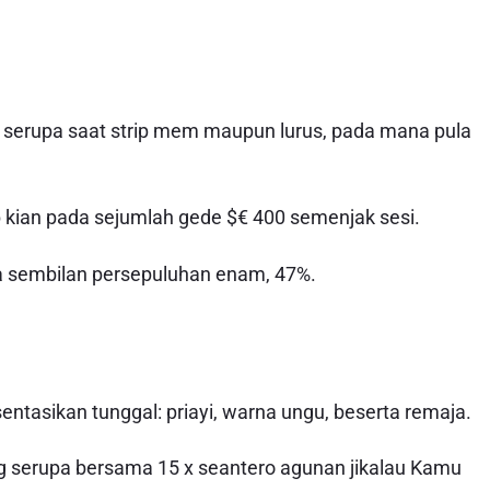
 serupa saat strip mem maupun lurus, pada mana pula
 kian pada sejumlah gede $€ 400 semenjak sesi.
a sembilan persepuluhan enam, 47%.
tasikan tunggal: priayi, warna ungu, beserta remaja.
g serupa bersama 15 x seantero agunan jikalau Kamu