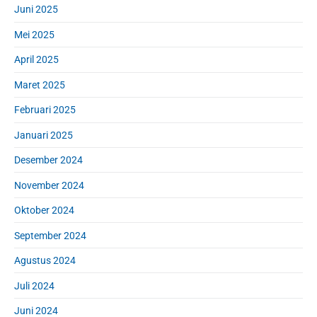
Juni 2025
Mei 2025
April 2025
Maret 2025
Februari 2025
Januari 2025
Desember 2024
November 2024
Oktober 2024
September 2024
Agustus 2024
Juli 2024
Juni 2024