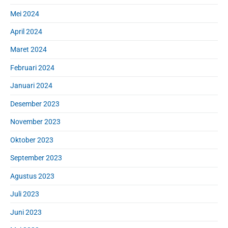
Mei 2024
April 2024
Maret 2024
Februari 2024
Januari 2024
Desember 2023
November 2023
Oktober 2023
September 2023
Agustus 2023
Juli 2023
Juni 2023