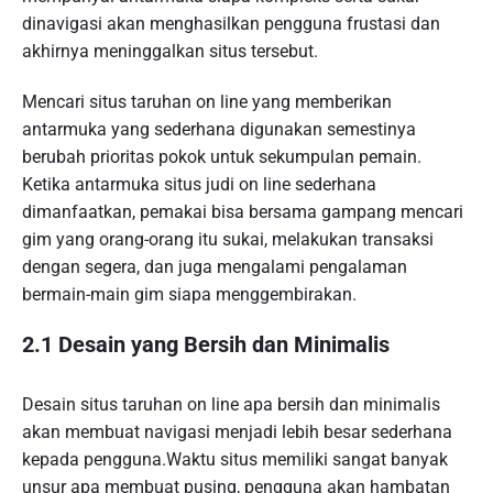
dinavigasi akan menghasilkan pengguna frustasi dan
akhirnya meninggalkan situs tersebut.
Mencari situs taruhan on line yang memberikan
antarmuka yang sederhana digunakan semestinya
berubah prioritas pokok untuk sekumpulan pemain.
Ketika antarmuka situs judi on line sederhana
dimanfaatkan, pemakai bisa bersama gampang mencari
gim yang orang-orang itu sukai, melakukan transaksi
dengan segera, dan juga mengalami pengalaman
bermain-main gim siapa menggembirakan.
2.1 Desain yang Bersih dan Minimalis
Desain situs taruhan on line apa bersih dan minimalis
akan membuat navigasi menjadi lebih besar sederhana
kepada pengguna.Waktu situs memiliki sangat banyak
unsur apa membuat pusing, pengguna akan hambatan