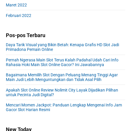
Maret 2022
Februari 2022
Pos-pos Terbaru
Daya Tarik Visual yang Bikin Betah: Kenapa Grafis HD Slot Jadi
Primadona Pemain Online
Pernah Ngerasa Main Slot Terus Kalah Padahal Udah Cari Info
Rahasia Hoki Main Slot Online Gacor? Ini Jawabannya
Bagaimana Memilih Slot Dengan Peluang Menang Tinggi Agar
Main Judi Lebih Menguntungkan dan Tidak Asal Pilih
Apakah Slot Online Review Nolimit City Layak Dijadikan Pilihan
untuk Pecinta Judi Digital?
Mencari Momen Jackpot: Panduan Lengkap Mengenai Info Jam
Gacor Slot Harian Resmi
New Today