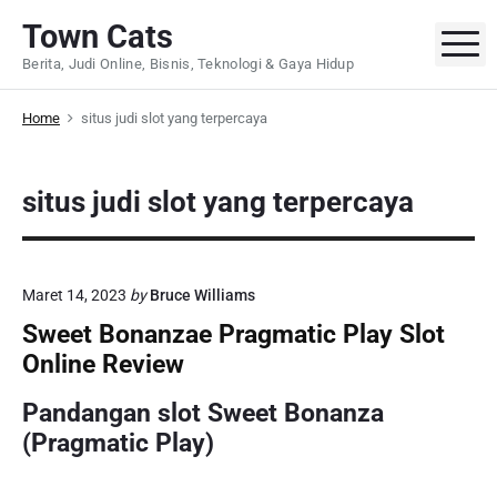
S
Town Cats
k
M
Berita, Judi Online, Bisnis, Teknologi & Gaya Hidup
i
p
Home
situs judi slot yang terpercaya
t
o
c
situs judi slot yang terpercaya
o
n
t
e
Maret 14, 2023
by
Bruce Williams
n
Sweet Bonanzae Pragmatic Play Slot
t
Online Review
Pandangan slot Sweet Bonanza
(Pragmatic Play)