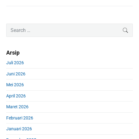
P
S
SEAR
r
e
i
a
m
r
Arsip
a
c
r
h
Juli 2026
y
f
S
Juni 2026
o
i
r
d
Mei 2026
:
e
April 2026
b
a
Maret 2026
r
Februari 2026
Januari 2026