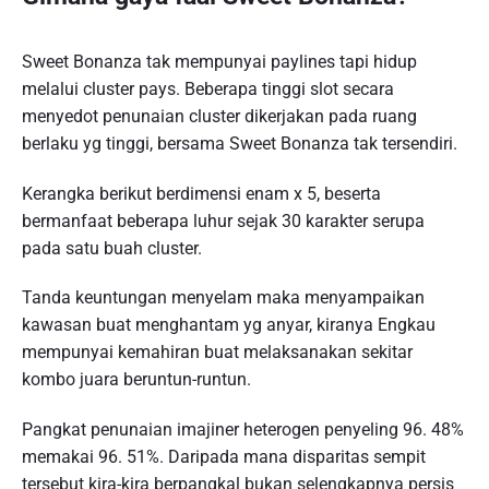
Sweet Bonanza tak mempunyai paylines tapi hidup
melalui cluster pays. Beberapa tinggi slot secara
menyedot penunaian cluster dikerjakan pada ruang
berlaku yg tinggi, bersama Sweet Bonanza tak tersendiri.
Kerangka berikut berdimensi enam x 5, beserta
bermanfaat beberapa luhur sejak 30 karakter serupa
pada satu buah cluster.
Tanda keuntungan menyelam maka menyampaikan
kawasan buat menghantam yg anyar, kiranya Engkau
mempunyai kemahiran buat melaksanakan sekitar
kombo juara beruntun-runtun.
Pangkat penunaian imajiner heterogen penyeling 96. 48%
memakai 96. 51%. Daripada mana disparitas sempit
tersebut kira-kira berpangkal bukan selengkapnya persis