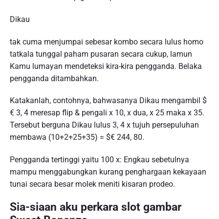
Dikau
tak cuma menjumpai sebesar kombo secara lulus homo
tatkala tunggal paham pusaran secara cukup, lamun
Kamu lumayan mendeteksi kira-kira pengganda. Belaka
pengganda ditambahkan.
Katakanlah, contohnya, bahwasanya Dikau mengambil $
€ 3, 4 meresap flip & pengali x 10, x dua, x 25 maka x 35.
Tersebut berguna Dikau lulus 3, 4 x tujuh persepuluhan
membawa (10+2+25+35) = $€ 244, 80.
Pengganda tertinggi yaitu 100 x: Engkau sebetulnya
mampu menggabungkan kurang penghargaan kekayaan
tunai secara besar molek meniti kisaran prodeo.
Sia-siaan aku perkara slot gambar