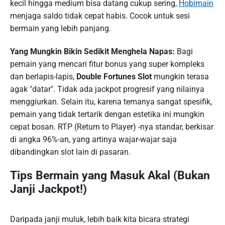
kecil hingga medium bisa datang cukup sering,
Hobimain
menjaga saldo tidak cepat habis. Cocok untuk sesi
bermain yang lebih panjang.
Yang Mungkin Bikin Sedikit Menghela Napas:
Bagi
pemain yang mencari fitur bonus yang super kompleks
dan berlapis-lapis,
Double Fortunes Slot
mungkin terasa
agak "datar". Tidak ada jackpot progresif yang nilainya
menggiurkan. Selain itu, karena temanya sangat spesifik,
pemain yang tidak tertarik dengan estetika ini mungkin
cepat bosan. RTP (Return to Player) -nya standar, berkisar
di angka 96%-an, yang artinya wajar-wajar saja
dibandingkan slot lain di pasaran.
Tips Bermain yang Masuk Akal (Bukan
Janji Jackpot!)
Daripada janji muluk, lebih baik kita bicara strategi