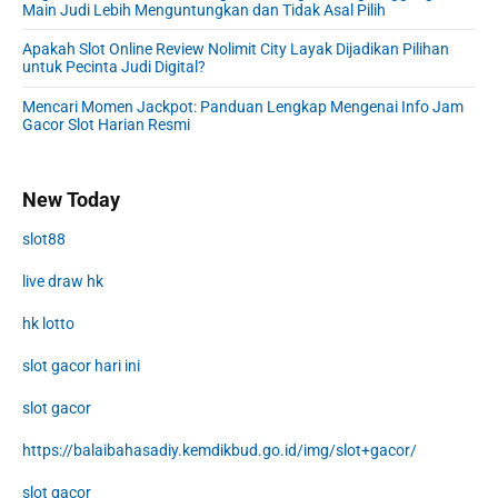
Main Judi Lebih Menguntungkan dan Tidak Asal Pilih
Apakah Slot Online Review Nolimit City Layak Dijadikan Pilihan
untuk Pecinta Judi Digital?
Mencari Momen Jackpot: Panduan Lengkap Mengenai Info Jam
Gacor Slot Harian Resmi
New Today
slot88
live draw hk
hk lotto
slot gacor hari ini
slot gacor
https://balaibahasadiy.kemdikbud.go.id/img/slot+gacor/
slot gacor