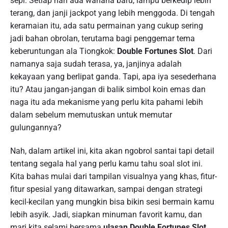
sepi. Setiap hari ada wahana baru, lampu berkedip lebih
terang, dan janji jackpot yang lebih menggoda. Di tengah
keramaian itu, ada satu permainan yang cukup sering
jadi bahan obrolan, terutama bagi penggemar tema
keberuntungan ala Tiongkok:
Double Fortunes Slot
. Dari
namanya saja sudah terasa, ya, janjinya adalah
kekayaan yang berlipat ganda. Tapi, apa iya sesederhana
itu? Atau jangan-jangan di balik simbol koin emas dan
naga itu ada mekanisme yang perlu kita pahami lebih
dalam sebelum memutuskan untuk memutar
gulungannya?
Nah, dalam artikel ini, kita akan ngobrol santai tapi detail
tentang segala hal yang perlu kamu tahu soal slot ini.
Kita bahas mulai dari tampilan visualnya yang khas, fitur-
fitur spesial yang ditawarkan, sampai dengan strategi
kecil-kecilan yang mungkin bisa bikin sesi bermain kamu
lebih asyik. Jadi, siapkan minuman favorit kamu, dan
mari kita selami bersama
ulasan Double Fortunes Slot