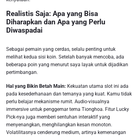
Realistis Saja: Apa yang Bisa
Diharapkan dan Apa yang Perlu
Diwaspadai
Sebagai pemain yang cerdas, selalu penting untuk
melihat kedua sisi koin. Setelah banyak mencoba, ada
beberapa poin yang menurut saya layak untuk dijadikan
pertimbangan.
Hal yang Bikin Betah Main:
Kekuatan utama slot ini ada
pada kesederhanaan dan temanya yang kuat. Kamu tidak
perlu belajar mekanisme rumit. Audio-visualnya
immersive untuk penggemar tema Tionghoa. Fitur Lucky
Pick-nya juga memberi sentuhan interaktif yang
menyenangkan, menghilangkan kesan monoton.
Volatilitasnya cenderung medium, artinya kemenangan