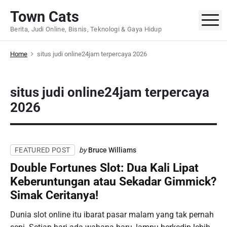
S
Town Cats
k
M
Berita, Judi Online, Bisnis, Teknologi & Gaya Hidup
i
p
Home
situs judi online24jam terpercaya 2026
t
o
c
situs judi online24jam terpercaya
o
2026
n
t
e
n
by
Bruce Williams
FEATURED POST
t
Double Fortunes Slot: Dua Kali Lipat
Keberuntungan atau Sekadar Gimmick?
Simak Ceritanya!
Dunia slot online itu ibarat pasar malam yang tak pernah