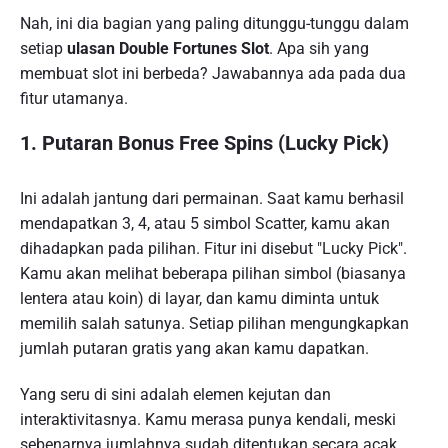
Nah, ini dia bagian yang paling ditunggu-tunggu dalam
setiap
ulasan Double Fortunes Slot
. Apa sih yang
membuat slot ini berbeda? Jawabannya ada pada dua
fitur utamanya.
1. Putaran Bonus Free Spins (Lucky Pick)
Ini adalah jantung dari permainan. Saat kamu berhasil
mendapatkan 3, 4, atau 5 simbol Scatter, kamu akan
dihadapkan pada pilihan. Fitur ini disebut "Lucky Pick".
Kamu akan melihat beberapa pilihan simbol (biasanya
lentera atau koin) di layar, dan kamu diminta untuk
memilih salah satunya. Setiap pilihan mengungkapkan
jumlah putaran gratis yang akan kamu dapatkan.
Yang seru di sini adalah elemen kejutan dan
interaktivitasnya. Kamu merasa punya kendali, meski
sebenarnya jumlahnya sudah ditentukan secara acak.