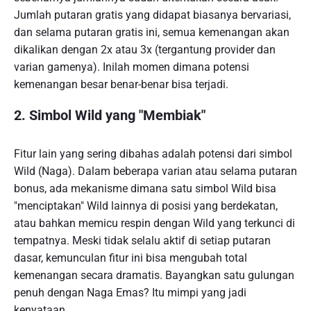
Jumlah putaran gratis yang didapat biasanya bervariasi,
dan selama putaran gratis ini, semua kemenangan akan
dikalikan dengan 2x atau 3x (tergantung provider dan
varian gamenya). Inilah momen dimana potensi
kemenangan besar benar-benar bisa terjadi.
2. Simbol Wild yang "Membiak"
Fitur lain yang sering dibahas adalah potensi dari simbol
Wild (Naga). Dalam beberapa varian atau selama putaran
bonus, ada mekanisme dimana satu simbol Wild bisa
"menciptakan" Wild lainnya di posisi yang berdekatan,
atau bahkan memicu respin dengan Wild yang terkunci di
tempatnya. Meski tidak selalu aktif di setiap putaran
dasar, kemunculan fitur ini bisa mengubah total
kemenangan secara dramatis. Bayangkan satu gulungan
penuh dengan Naga Emas? Itu mimpi yang jadi
kenyataan.