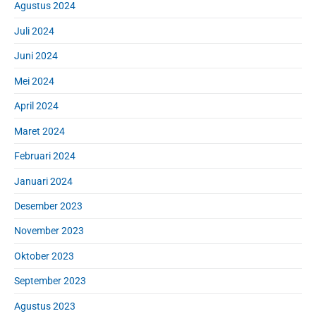
Agustus 2024
Juli 2024
Juni 2024
Mei 2024
April 2024
Maret 2024
Februari 2024
Januari 2024
Desember 2023
November 2023
Oktober 2023
September 2023
Agustus 2023