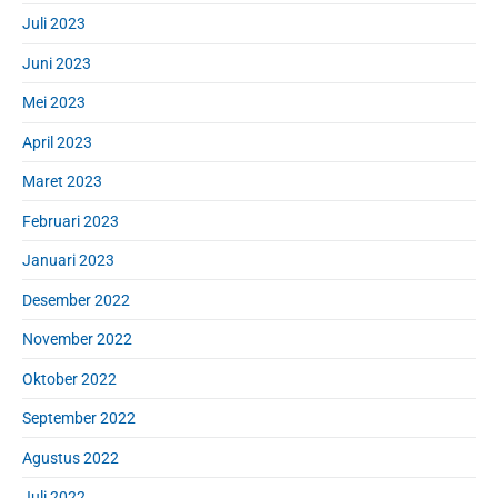
Juli 2023
Juni 2023
Mei 2023
April 2023
Maret 2023
Februari 2023
Januari 2023
Desember 2022
November 2022
Oktober 2022
September 2022
Agustus 2022
Juli 2022