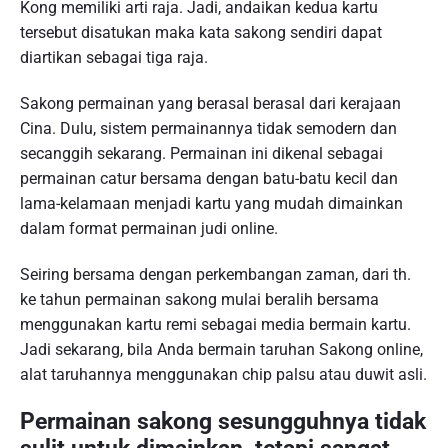
Kong memiliki arti raja. Jadi, andaikan kedua kartu
tersebut disatukan maka kata sakong sendiri dapat
diartikan sebagai tiga raja.
Sakong permainan yang berasal berasal dari kerajaan
Cina. Dulu, sistem permainannya tidak semodern dan
secanggih sekarang. Permainan ini dikenal sebagai
permainan catur bersama dengan batu-batu kecil dan
lama-kelamaan menjadi kartu yang mudah dimainkan
dalam format permainan judi online.
Seiring bersama dengan perkembangan zaman, dari th.
ke tahun permainan sakong mulai beralih bersama
menggunakan kartu remi sebagai media bermain kartu.
Jadi sekarang, bila Anda bermain taruhan Sakong online,
alat taruhannya menggunakan chip palsu atau duwit asli.
Permainan sakong sesungguhnya tidak