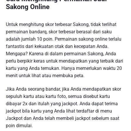
Sakong Online
Untuk menghitung skor terbesar Sakong, tidak terlihat
permainan bandarq, skor terbesar berasal dari saku
adalah jumlah 10 poin. Permainan sakong online terlalu
fantastis dari kekuatan otak dan kecepatan Anda.
Mengapa? Karena di dalam permainan Sakong, Anda
perlu berpikir keras untuk mendapatkan yang terbaik dari
kartu yang Anda temukan. Hanya memerlukan waktu 20
menit untuk lihat atau membuka peta.
Jika Anda seorang bandar, jika Anda mendapatkan skor
sepuluh kartu atau kartu foto, semua disebut kartu
dibayar 2x dan itulah yang jackpot. Anda dapat terima
jackpot bila kartu yang Anda lihat terdaftar di menu
Jackpot dan Anda telah membeli jackpot sebelum saat
poin dimulai.