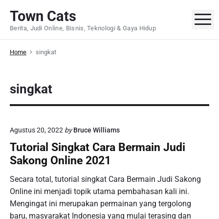
S
Town Cats
k
M
Berita, Judi Online, Bisnis, Teknologi & Gaya Hidup
i
p
Home
singkat
t
o
c
singkat
o
n
t
e
Agustus 20, 2022
by
Bruce Williams
n
Tutorial Singkat Cara Bermain Judi
t
Sakong Online 2021
Secara total, tutorial singkat Cara Bermain Judi Sakong
Online ini menjadi topik utama pembahasan kali ini.
Mengingat ini merupakan permainan yang tergolong
baru, masyarakat Indonesia yang mulai terasing dan