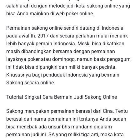
salah arah dengan metode judi kota sakong online yang
bisa Anda mainkan di web poker online.
Permainan sakong online sendiri datang di Indonesia
pada awal th. 2017 dan secara perlahan mulai menarik
lebih banyak pemain Indonesia. Meski bisa dikatakan
masih dibandingkan bersama dengan permainan
layaknya poker atau dominoqq, namun basis pengagum
ini tidak bisa dipungkiri dan miliki banyak pecinta.
Khususnya bagi penduduk Indonesia yang bermain
Sakong secara online.
Tutorial Singkat Cara Bermain Judi Sakong Online
Sakong merupakan permainan berasal dari Cina. Tentu
berasal dari nama permainan ini tentunya Anda sudah
bisa menebak ada unsur bhs mandarin didalam
permainan judi ini. SA yang miliki tiga arti, maka kata