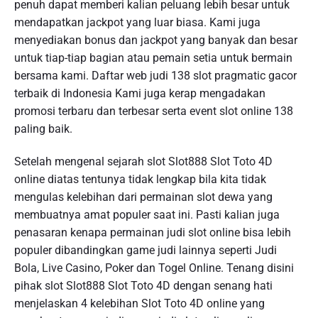
penuh dapat memberi kalian peluang lebih besar untuk
mendapatkan jackpot yang luar biasa. Kami juga
menyediakan bonus dan jackpot yang banyak dan besar
untuk tiap-tiap bagian atau pemain setia untuk bermain
bersama kami. Daftar web judi 138 slot pragmatic gacor
terbaik di Indonesia Kami juga kerap mengadakan
promosi terbaru dan terbesar serta event slot online 138
paling baik.
Setelah mengenal sejarah slot Slot888 Slot Toto 4D
online diatas tentunya tidak lengkap bila kita tidak
mengulas kelebihan dari permainan slot dewa yang
membuatnya amat populer saat ini. Pasti kalian juga
penasaran kenapa permainan judi slot online bisa lebih
populer dibandingkan game judi lainnya seperti Judi
Bola, Live Casino, Poker dan Togel Online. Tenang disini
pihak slot Slot888 Slot Toto 4D dengan senang hati
menjelaskan 4 kelebihan Slot Toto 4D online yang