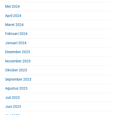
Mei 2024
April 2024
Maret 2024
Februari 2024
Januari 2024
Desember 2023
November 2023
Oktober 2023
September 2023
Agustus 2023
Juli 2023
Juni 2023