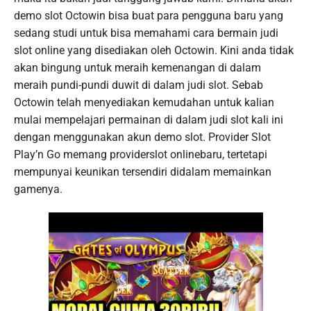
demo slot Octowin bisa buat para pengguna baru yang
sedang studi untuk bisa memahami cara bermain judi
slot online yang disediakan oleh Octowin. Kini anda tidak
akan bingung untuk meraih kemenangan di dalam
meraih pundi-pundi duwit di dalam judi slot. Sebab
Octowin telah menyediakan kemudahan untuk kalian
mulai mempelajari permainan di dalam judi slot kali ini
dengan menggunakan akun demo slot. Provider Slot
Play’n Go memang providerslot onlinebaru, tertetapi
mempunyai keunikan tersendiri didalam memainkan
gamenya.