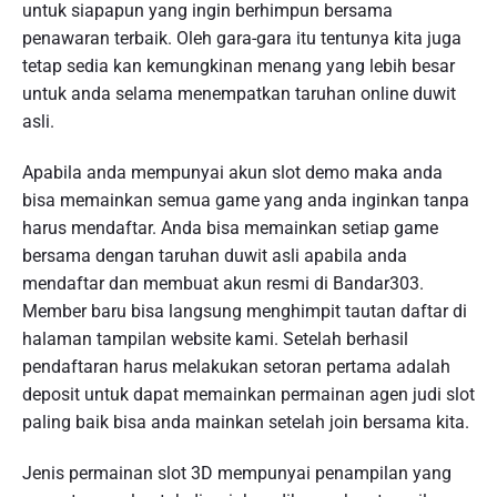
untuk siapapun yang ingin berhimpun bersama
penawaran terbaik. Oleh gara-gara itu tentunya kita juga
tetap sedia kan kemungkinan menang yang lebih besar
untuk anda selama menempatkan taruhan online duwit
asli.
Apabila anda mempunyai akun slot demo maka anda
bisa memainkan semua game yang anda inginkan tanpa
harus mendaftar. Anda bisa memainkan setiap game
bersama dengan taruhan duwit asli apabila anda
mendaftar dan membuat akun resmi di Bandar303.
Member baru bisa langsung menghimpit tautan daftar di
halaman tampilan website kami. Setelah berhasil
pendaftaran harus melakukan setoran pertama adalah
deposit untuk dapat memainkan permainan agen judi slot
paling baik bisa anda mainkan setelah join bersama kita.
Jenis permainan slot 3D mempunyai penampilan yang