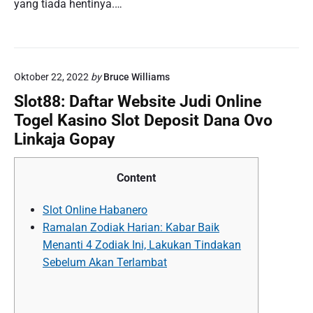
yang tiada hentinya.…
Oktober 22, 2022
by
Bruce Williams
Slot88: Daftar Website Judi Online
Togel Kasino Slot Deposit Dana Ovo
Linkaja Gopay
Content
Slot Online Habanero
Ramalan Zodiak Harian: Kabar Baik
Menanti 4 Zodiak Ini, Lakukan Tindakan
Sebelum Akan Terlambat