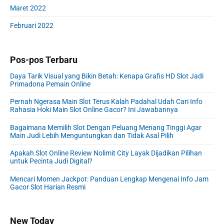
Maret 2022
Februari 2022
Pos-pos Terbaru
Daya Tarik Visual yang Bikin Betah: Kenapa Grafis HD Slot Jadi
Primadona Pemain Online
Pernah Ngerasa Main Slot Terus Kalah Padahal Udah Cari Info
Rahasia Hoki Main Slot Online Gacor? Ini Jawabannya
Bagaimana Memilih Slot Dengan Peluang Menang Tinggi Agar
Main Judi Lebih Menguntungkan dan Tidak Asal Pilih
Apakah Slot Online Review Nolimit City Layak Dijadikan Pilihan
untuk Pecinta Judi Digital?
Mencari Momen Jackpot: Panduan Lengkap Mengenai Info Jam
Gacor Slot Harian Resmi
New Today