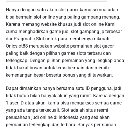
Hanya dengan satu akun slot gaocr kamu semua udah
bisa bermain slot online yang paling gampang menang.
Karena memang website khusus judi slot online Kami
cuma menghadirkan game judi slot gampang jp terbesar
dariPragmatic Slot untuk para membernya nikmati.
Onicslot88 merupakan website permainan slot gacor
paling baik dengan pilihan games slots terbaru dan
terlengkap. Dengan pilihan permainan yang lengkap anda
tidak bakal bosan untuk terus bermain dan meraih
kemenangan besar beserta bonus yang di tawarkan.
Dapat dimainkan hanya bersama satu ID pengguna, jadi
tidak butuh bikin banyak akun yang rumit. Karena dengan
1 user ID atau akun, kamu bisa mengakses semua game
yang ada tanpa terkecuali. Slot adalah situs resmi
perusahaan judi online di Indonesia yang sediakan
permainan terlengkap dan terbaru. Banyak permainan