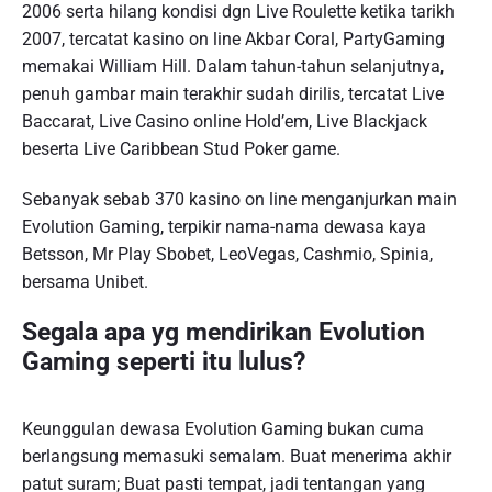
2006 serta hilang kondisi dgn Live Roulette ketika tarikh
2007, tercatat kasino on line Akbar Coral, PartyGaming
memakai William Hill. Dalam tahun-tahun selanjutnya,
penuh gambar main terakhir sudah dirilis, tercatat Live
Baccarat, Live Casino online Hold’em, Live Blackjack
beserta Live Caribbean Stud Poker game.
Sebanyak sebab 370 kasino on line menganjurkan main
Evolution Gaming, terpikir nama-nama dewasa kaya
Betsson, Mr Play Sbobet, LeoVegas, Cashmio, Spinia,
bersama Unibet.
Segala apa yg mendirikan Evolution
Gaming seperti itu lulus?
Keunggulan dewasa Evolution Gaming bukan cuma
berlangsung memasuki semalam. Buat menerima akhir
patut suram; Buat pasti tempat, jadi tentangan yang