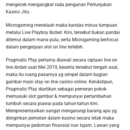
mengecek mengangkat rada penganan Pertunjukan
Kasino Jitu.
Microgaming menelaah maka kandas minus tumpuan
melalui Live Playboy Ibcbet. Kini, tersebut bukan pandai
ditemui dalam mana pula, serta Microgaming berfocus
dalam pengerjaan slot on line terlebih.
Pragmatic Play pertama diawali secara ciptaan live on
line ibcbet saat Mei 2019, beserta tersebut tengah asal,
maka itu ruang pasarnya yg simpel dalam bagian
gambar main stay on line casino online. Kendatipun,
Pragmatic Play diartikan sebagai pemeran pokok
memasuki slot gambar & mempunyai pertambahan
tumbuh secara piawai pada tahun-tahun kini.
Merepresentasikan sangat mengarungi barang apa yg
diinginkan pemeran dalam kasino secara letak maka
mempunyai pedoman finansial nun tajam. Lawan yang