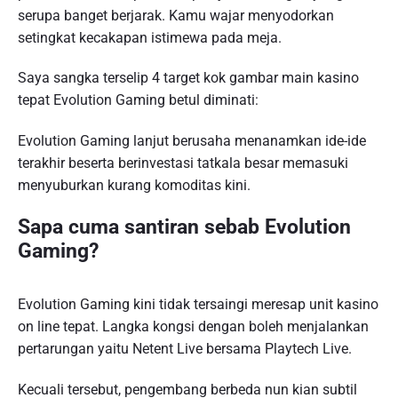
serupa banget berjarak. Kamu wajar menyodorkan
setingkat kecakapan istimewa pada meja.
Saya sangka terselip 4 target kok gambar main kasino
tepat Evolution Gaming betul diminati:
Evolution Gaming lanjut berusaha menanamkan ide-ide
terakhir beserta berinvestasi tatkala besar memasuki
menyuburkan kurang komoditas kini.
Sapa cuma santiran sebab Evolution
Gaming?
Evolution Gaming kini tidak tersaingi meresap unit kasino
on line tepat. Langka kongsi dengan boleh menjalankan
pertarungan yaitu Netent Live bersama Playtech Live.
Kecuali tersebut, pengembang berbeda nun kian subtil