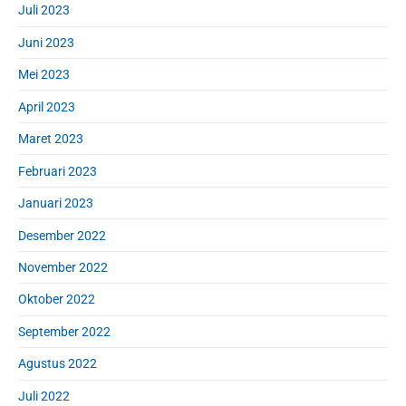
Juli 2023
Juni 2023
Mei 2023
April 2023
Maret 2023
Februari 2023
Januari 2023
Desember 2022
November 2022
Oktober 2022
September 2022
Agustus 2022
Juli 2022