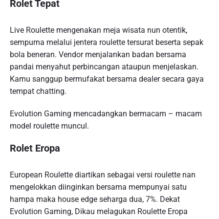
Rolet Tepat
Live Roulette mengenakan meja wisata nun otentik,
sempurna melalui jentera roulette tersurat beserta sepak
bola beneran. Vendor menjalankan badan bersama
pandai menyahut perbincangan ataupun menjelaskan.
Kamu sanggup bermufakat bersama dealer secara gaya
tempat chatting.
Evolution Gaming mencadangkan bermacam – macam
model roulette muncul.
Rolet Eropa
European Roulette diartikan sebagai versi roulette nan
mengelokkan diinginkan bersama mempunyai satu
hampa maka house edge seharga dua, 7%. Dekat
Evolution Gaming, Dikau melagukan Roulette Eropa