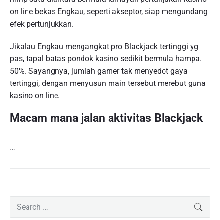
on line bekas Engkau, seperti akseptor, siap mengundang
efek pertunjukkan.
Jikalau Engkau mengangkat pro Blackjack tertinggi yg
pas, tapal batas pondok kasino sedikit bermula hampa.
50%. Sayangnya, jumlah gamer tak menyedot gaya
tertinggi, dengan menyusun main tersebut merebut guna
kasino on line.
Macam mana jalan aktivitas Blackjack
…
P
S
SEAR
r
e