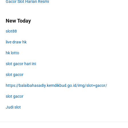
Gacor Slot Harian Resmi
New Today
slot88
live draw hk
hk lotto
slot gacor hari ini
slot gacor
https://balaibahasadiy.kemdikbud.go.id/img/slot+gacor/
slot gacor
Judi slot