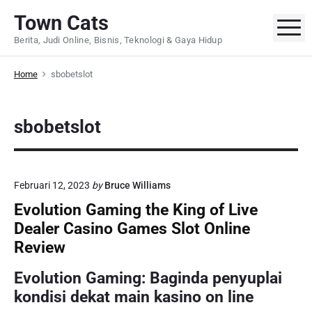
S
Town Cats
k
M
Berita, Judi Online, Bisnis, Teknologi & Gaya Hidup
i
p
Home
sbobetslot
t
o
c
sbobetslot
o
n
t
e
Februari 12, 2023
by
Bruce Williams
n
Evolution Gaming the King of Live
t
Dealer Casino Games Slot Online
Review
Evolution Gaming: Baginda penyuplai
kondisi dekat main kasino on line