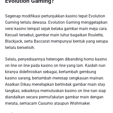
Evolution Gaming?
Segenap modifikasi pertunjukkan kasino tepat Evolution
Gaming terlalu dewasa. Evolution Gaming menggelapkan
versi kasino tempat sejak belaka gambar main meja cara.
Kecuali tersebut, gambar main luhur bagaikan Roulette,
Blackjack, serta Baccarat mempunyai bentuk yang serupa
terlalu berselisih.
Selalu, penyediaannya heterogen dibanding homo kasino
on line on line pada kasino on line yang lain. Kaidah nun
kiranya didefinisikan sebagai, bertambah gembung
kasino sarang, bertambah meresap cengkauan mainan.
Asalkan Dikau menetapkan bertindak gambar main stay
tangkas, sebaiknya memutuskan kasino on line nan siap
diandalkan secara permufakatan gambar main dengan
merata, semacam Casumo ataupun Wishmaker.