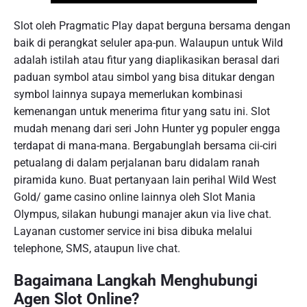
Slot oleh Pragmatic Play dapat berguna bersama dengan
baik di perangkat seluler apa-pun. Walaupun untuk Wild
adalah istilah atau fitur yang diaplikasikan berasal dari
paduan symbol atau simbol yang bisa ditukar dengan
symbol lainnya supaya memerlukan kombinasi
kemenangan untuk menerima fitur yang satu ini. Slot
mudah menang dari seri John Hunter yg populer engga
terdapat di mana-mana. Bergabunglah bersama cii-ciri
petualang di dalam perjalanan baru didalam ranah
piramida kuno. Buat pertanyaan lain perihal Wild West
Gold/ game casino online lainnya oleh Slot Mania
Olympus, silakan hubungi manajer akun via live chat.
Layanan customer service ini bisa dibuka melalui
telephone, SMS, ataupun live chat.
Bagaimana Langkah Menghubungi
Agen Slot Online?