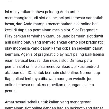
Ini menyiratkan bahwa peluang Anda untuk
memenangkan judi slot online jackpot terbesar sangatlah
besar, dan Anda mampu menempatkan slot online bet
kecil di tiap tiap permainan mesin slot. Slot Pragmatic
Play berikan tambahan kamu peluang bermain slot duwit
asli paling baru yang menyediahkan demo slot pragmatic
play indonesia yang dapat kamu cobalah sebelum dapat
bermain. Agen slot pragmatic play no.1 paling baik lisensi
resmi berasal berasal dari nexus slot. Dimana para
pemain slot online bisa mendownload aplikasi android
ataupun dair IOs untuk bermain slot online. Namun tiap-
tiap apilasi tentunya dibawah naungan website judi
online terbesar untuk memberikan dukungan sistem
penuh.
Amat sesuai sekali untuk kalian yang menggemari
permainan slot online dengan hadiah jackpot yang dapat