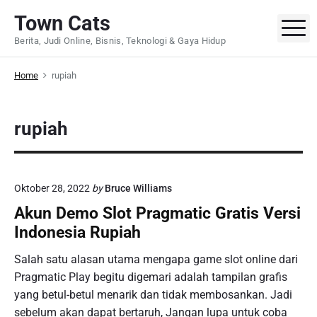
S
Town Cats
k
M
Berita, Judi Online, Bisnis, Teknologi & Gaya Hidup
i
p
Home
rupiah
t
o
c
rupiah
o
n
t
e
Oktober 28, 2022
by
Bruce Williams
n
Akun Demo Slot Pragmatic Gratis Versi
t
Indonesia Rupiah
Salah satu alasan utama mengapa game slot online dari
Pragmatic Play begitu digemari adalah tampilan grafis
yang betul-betul menarik dan tidak membosankan. Jadi
sebelum akan dapat bertaruh, Jangan lupa untuk coba