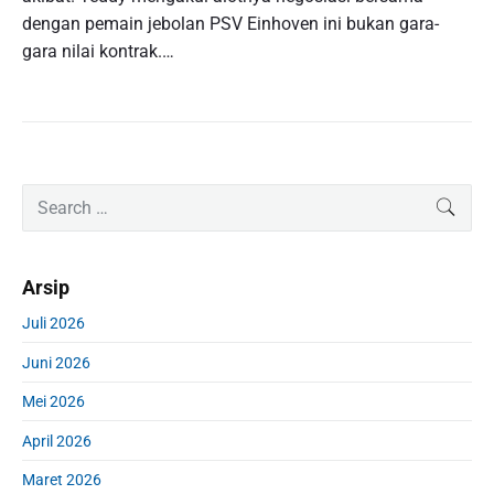
dengan pemain jebolan PSV Einhoven ini bukan gara-
gara nilai kontrak.…
P
S
SEAR
r
e
i
a
m
r
Arsip
a
c
r
h
Juli 2026
y
f
S
Juni 2026
o
i
r
d
Mei 2026
:
e
April 2026
b
a
Maret 2026