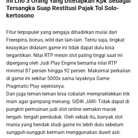
Ini Lho 3 Orang Yang Ditetapkan Kpk Sebagai
Tersangka Suap Restitusi Pajak Tol Solo-
kertosono
Fitur terpopuler yang sengaja dihadirkan mulai dari
Freespins, bonus, wild dan lain-lain. Tentu saja, tingkat
keasyikan didalam game ini tidak dapat dulu bisa
tergantikan. Nilai RTP mesin slot paling tinggi saat ini
dipergang oleh Judi Play Engine bersama nilai RTP
minimal 87 persen hingga 92 persen. Maksimal perkalian
di game ini sekitar 5000x sama layaknya Game
Pragmatic Play sejenisnya.
Dan juga teman-teman bisa cobalah mempraktekkan trik
main agar gampang menang. SIDIK JARI- Tidak dapat di
pungkiri permainan judi slot online semakin marak
tengah- tengah penduduk. Oleh sebab itu, banyak slot
mania yang hendak studi game ini lebih dulu sebelum
sungguh-sungguh bermain menggunakan duwit asli.