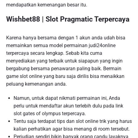
mendapatkan kemenangan besar itu.
Wishbet88 | Slot Pragmatic Terpercaya
Karena hanya bersama dengan 1 akun anda udah bisa
memainkan semua model permainan judi24online
terpercaya secara lengkap. Sebab kita cuma
menyediakan yang terbaik untuk siapapun yang ingin
bergabung bersama penawaran paling baik. Bermain
game slot online yang baru saja dirilis bisa menaikkan
peluang kemenangan anda.
Namun, untuk dapat nikmati permainan ini, Anda
perlu untuk mendaftar akun terlebih dulu pada link
slot gates of olympus terpercaya.
Tentu saja terdapat tips dan slot online trik yang harus
kalian perhatikan agar bisa menang di room tersebut.
Perjudian sendiri bikin banyak orang candu layaknya