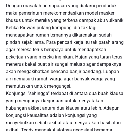
Dengan masalah pernapasan yang dialami penduduk
maka pemerintah merekomendasikan model masker
khusus untuk mereka yang terkena dampak abu vulkanik.
Ketika Ridwan pulang kampung, dia tak lagi
mendapatkan rumah temannya dikarenakan sudah
pindah sejak lama. Para pencari kerja itu tak patah arang
agar mereka terus berupaya untuk mendapatkan
pekerjaan yang mereka inginkan. Hujan yang turun terus
menerus bakal buat air sungai meluap agar dampaknya
akan mengakibatkan bencana banjir bandang. Luapan
air memasuki rumah warga agar banyak warga yang
memutuskan untuk mengungsi.
Konjungsi “sehingga” terdapat di antara dua buah klausa
yang mempunyai kegunaan untuk menyatakan
hubungan akibat antara dua klausa atau lebih. Adapun
konjungsi kausalitas adalah konjungsi yang
menyebutkan sebab akibat atau menyatakan hasil atau
akibat. Teddy mengakui alotnya negosiasi bersama