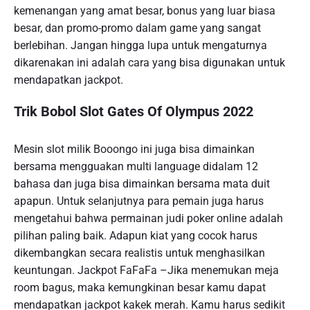
kemenangan yang amat besar, bonus yang luar biasa
besar, dan promo-promo dalam game yang sangat
berlebihan. Jangan hingga lupa untuk mengaturnya
dikarenakan ini adalah cara yang bisa digunakan untuk
mendapatkan jackpot.
Trik Bobol Slot Gates Of Olympus 2022
Mesin slot milik Booongo ini juga bisa dimainkan
bersama mengguakan multi language didalam 12
bahasa dan juga bisa dimainkan bersama mata duit
apapun. Untuk selanjutnya para pemain juga harus
mengetahui bahwa permainan judi poker online adalah
pilihan paling baik. Adapun kiat yang cocok harus
dikembangkan secara realistis untuk menghasilkan
keuntungan. Jackpot FaFaFa –Jika menemukan meja
room bagus, maka kemungkinan besar kamu dapat
mendapatkan jackpot kakek merah. Kamu harus sedikit