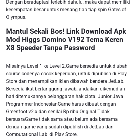
Dengan beradaptasi terlebih dahulu, maka dapat memiliki
kesempatan besar untuk menang tiap tiap spin Gates of
Olympus.
Mantul Sekali Bos! Link Download Apk
Mod Higgs Domino V192 Tema Keren
X8 Speeder Tanpa Password
Misalnya Level 1 ke Level 2.Game bersedia untuk diubah
source codenya cocok keperluan, untuk dipublish di Play
Store dan menampilkan iklan dibawah bendera JetLab.
Bersedia ikut bertanggung-jawab, andaikan dikemudian
hari ditemukannya pelanggaran hak cipta. Junior Java
Programmer IndonesianGame harus dibuat dengan
Greenfoot v2.x dan senilai Rp ribu Original Tidak
bersuaraGame tidak sama atau belum ada bersama
dengan game yang sudah dipublish di JetLab dan
Computational Lab, di Play Store.