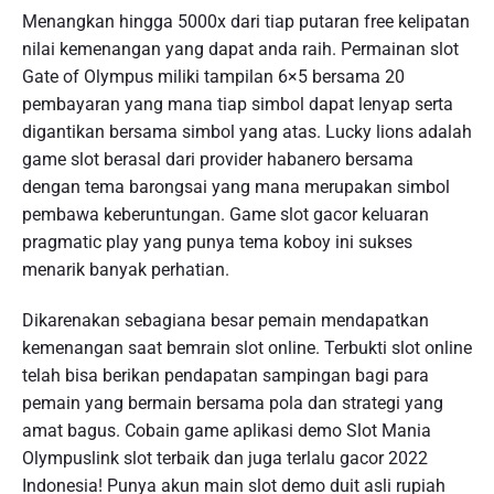
Menangkan hingga 5000x dari tiap putaran free kelipatan
nilai kemenangan yang dapat anda raih. Permainan slot
Gate of Olympus miliki tampilan 6×5 bersama 20
pembayaran yang mana tiap simbol dapat lenyap serta
digantikan bersama simbol yang atas. Lucky lions adalah
game slot berasal dari provider habanero bersama
dengan tema barongsai yang mana merupakan simbol
pembawa keberuntungan. Game slot gacor keluaran
pragmatic play yang punya tema koboy ini sukses
menarik banyak perhatian.
Dikarenakan sebagiana besar pemain mendapatkan
kemenangan saat bemrain slot online. Terbukti slot online
telah bisa berikan pendapatan sampingan bagi para
pemain yang bermain bersama pola dan strategi yang
amat bagus. Cobain game aplikasi demo Slot Mania
Olympuslink slot terbaik dan juga terlalu gacor 2022
Indonesia! Punya akun main slot demo duit asli rupiah