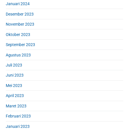
Januari 2024
Desember 2023
November 2023
Oktober 2023
September 2023
Agustus 2023
Juli 2023
Juni 2023
Mei 2023
April 2023
Maret 2023
Februari 2023
Januari 2023