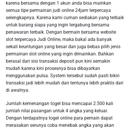
karena bersama dengan 1 akun anda bisa mainkan
semua tipe permainan judi online 24jam terpercaya
selengkapnya. Karena kami cuman sediakan yang terbaik
untuk barang siapa yang ingin tergabung bersama
penawaran terbaik. Dengan bermain bersama website
slot terpercaya Judi Online, maka bakal ada banyak
sekali keuntungan yang besar dan juga bebas pilih jenis
permainan slot online yang ingin dimainkan. Bahkan
berasal dari sisi transaksi deposit pun kini semakin
mudah karena kini prosesnya bisa dibayarkan
menggunakan pulsa. System tersebut sudah pasti bikin
transaksi jadi lebih mudah dan tentunya lebih praktis dari
di awalnya.
Jumlah kemenangan togel bisa mencapai 2.500 kali
jumlah nilai pasangan untuk 4 angka yang keluar.
Dengan terdapatnya togel online para pemain dapat
merasakan serunya coba menebak angka yang akan