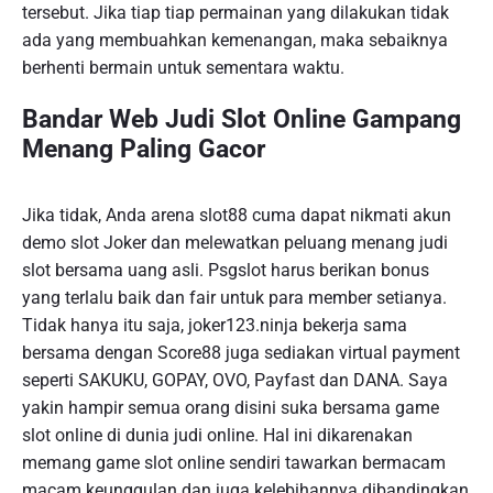
tersebut. Jika tiap tiap permainan yang dilakukan tidak
ada yang membuahkan kemenangan, maka sebaiknya
berhenti bermain untuk sementara waktu.
Bandar Web Judi Slot Online Gampang
Menang Paling Gacor
Jika tidak, Anda arena slot88 cuma dapat nikmati akun
demo slot Joker dan melewatkan peluang menang judi
slot bersama uang asli. Psgslot harus berikan bonus
yang terlalu baik dan fair untuk para member setianya.
Tidak hanya itu saja, joker123.ninja bekerja sama
bersama dengan Score88 juga sediakan virtual payment
seperti SAKUKU, GOPAY, OVO, Payfast dan DANA. Saya
yakin hampir semua orang disini suka bersama game
slot online di dunia judi online. Hal ini dikarenakan
memang game slot online sendiri tawarkan bermacam
macam keunggulan dan juga kelebihannya dibandingkan