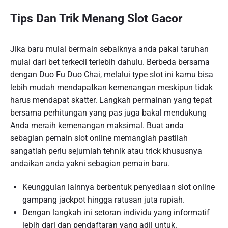
Tips Dan Trik Menang Slot Gacor
Jika baru mulai bermain sebaiknya anda pakai taruhan
mulai dari bet terkecil terlebih dahulu. Berbeda bersama
dengan Duo Fu Duo Chai, melalui type slot ini kamu bisa
lebih mudah mendapatkan kemenangan meskipun tidak
harus mendapat skatter. Langkah permainan yang tepat
bersama perhitungan yang pas juga bakal mendukung
Anda meraih kemenangan maksimal. Buat anda
sebagian pemain slot online memanglah pastilah
sangatlah perlu sejumlah tehnik atau trick khususnya
andaikan anda yakni sebagian pemain baru.
Keunggulan lainnya berbentuk penyediaan slot online
gampang jackpot hingga ratusan juta rupiah.
Dengan langkah ini setoran individu yang informatif
lebih dari dan pendaftaran yang adil untuk.