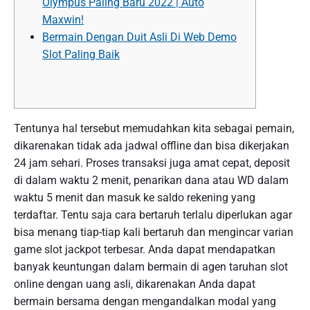
Olympus Paling Baru 2022 | Auto
Maxwin!
Bermain Dengan Duit Asli Di Web Demo
Slot Paling Baik
Tentunya hal tersebut memudahkan kita sebagai pemain,
dikarenakan tidak ada jadwal offline dan bisa dikerjakan
24 jam sehari. Proses transaksi juga amat cepat, deposit
di dalam waktu 2 menit, penarikan dana atau WD dalam
waktu 5 menit dan masuk ke saldo rekening yang
terdaftar. Tentu saja cara bertaruh terlalu diperlukan agar
bisa menang tiap-tiap kali bertaruh dan mengincar varian
game slot jackpot terbesar. Anda dapat mendapatkan
banyak keuntungan dalam bermain di agen taruhan slot
online dengan uang asli, dikarenakan Anda dapat
bermain bersama dengan mengandalkan modal yang