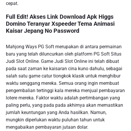
cepat.
Full Edit! Akses Link Download Apk Higgs
Domino Teranyar Xspeeder Tema Animasi
Kaisar Jepang No Password
Mahjong Ways PG Soft merupakan di antara permainan
baru yang telah diluncurkan oleh platform PG Soft Situs
Judi Slot Online. Game Judi Slot Online ini telah dibuat
pada saat zaman ke kaisaran cina kuno dahulu, sebagai
salah satu game catur tiongkok klasik untuk menghibur
waktu senggang mereka. Semua orang ingin membuat
pengembalian tertinggi kala mereka menjual pembayaran
lotere mereka. Faktor waktu adalah pertimbangan yang
paling perlu, yang pada pada akhirnya akan memastikan
jumlah keuntungan yang Anda hasilkan. Namun,
mungkin diperlukan waktu puluhan tahun untuk
mengabaikan pembayaran jutaan dolar.