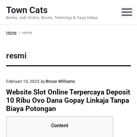
S
Town Cats
k
M
Berita, Judi Online, Bisnis, Teknologi & Gaya Hidup
i
p
Home
resmi
t
o
c
resmi
o
n
t
e
Februari 10, 2023
by
Bruce Williams
n
Website Slot Online Terpercaya Deposit
t
10 Ribu Ovo Dana Gopay Linkaja Tanpa
Biaya Potongan
Content