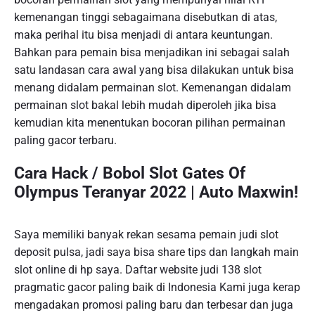
kemenangan tinggi sebagaimana disebutkan di atas,
maka perihal itu bisa menjadi di antara keuntungan.
Bahkan para pemain bisa menjadikan ini sebagai salah
satu landasan cara awal yang bisa dilakukan untuk bisa
menang didalam permainan slot. Kemenangan didalam
permainan slot bakal lebih mudah diperoleh jika bisa
kemudian kita menentukan bocoran pilihan permainan
paling gacor terbaru.
Cara Hack / Bobol Slot Gates Of
Olympus Teranyar 2022 | Auto Maxwin!
Saya memiliki banyak rekan sesama pemain judi slot
deposit pulsa, jadi saya bisa share tips dan langkah main
slot online di hp saya. Daftar website judi 138 slot
pragmatic gacor paling baik di Indonesia Kami juga kerap
mengadakan promosi paling baru dan terbesar dan juga