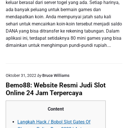
keluar berasal dari server togel yang ada. Setiap harinya,
ada banyak peluang untuk bermain games dan
mendapatkan koin. Anda mempunyai jatah satu kali
sehari untuk mencairkan koin-koin tersebut menjadi saldo
DANA yang bisa ditransfer ke rekening tabungan. Dalam
aplikasi ini, terdapat setidaknya 80 mini games yang bisa
dimainkan untuk menghimpun pundi-pundi rupiah.…
Oktober 31, 2022
by
Bruce Williams
Bemo88: Website Resmi Judi Slot
Online 24 Jam Terpercaya
Content
Langkah Hack / Bobol Slot Gates Of