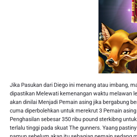
Jika Pasukan dari Diego ini menang atau imbang, m
dipastikan Melewati kemenangan waktu melawan leva
akan dinilai Menjadi Pemain asing jika bergabung b
cuma diperbolehkan untuk merekrut 3 Pemain asing 
Penghasilan sebesar 350 ribu pound sterkibng untu
terlalu tinggi pada skuat The gunners. Yaang pastin
namun sebelum akan itu sebagian pemain sedang mel