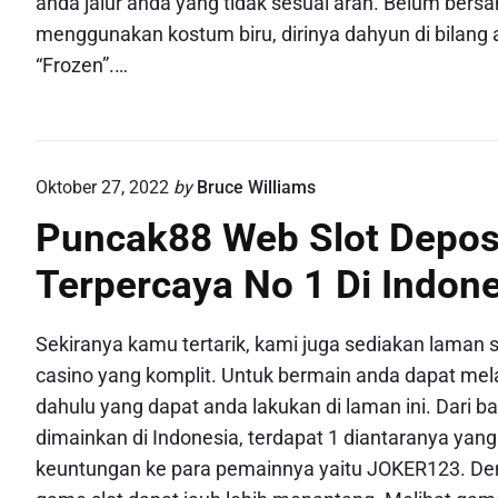
anda jalur anda yang tidak sesuai arah. Belum bersa
menggunakan kostum biru, dirinya dahyun di bilang a
“Frozen”.…
Oktober 27, 2022
by
Bruce Williams
Puncak88 Web Slot Deposi
Terpercaya No 1 Di Indon
Sekiranya kamu tertarik, kami juga sediakan laman
casino yang komplit. Untuk bermain anda dapat m
dahulu yang dapat anda lakukan di laman ini. Dari 
dimainkan di Indonesia, terdapat 1 diantaranya yang
keuntungan ke para pemainnya yaitu JOKER123. Den