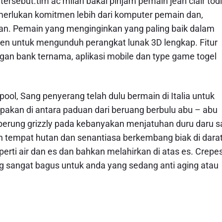
ersebut.tim ac milan bakal pinjam pemain jean clair tod
merlukan komitmen lebih dari komputer pemain dan,
stan. Pemain yang menginginkan yang paling baik dalam
n untuk mengunduh perangkat lunak 3D lengkap. Fitur
ngan bank ternama, aplikasi mobile dan type game togel
ol, Sang penyerang telah dulu bermain di Italia untuk
akan di antara paduan dari beruang berbulu abu – abu
berung grizzly pada kebanyakan menjatuhan duru daru s
n tempat hutan dan senantiasa berkembang biak di dara
rti air dan es dan bahkan melahirkan di atas es. Crepe
g sangat bagus untuk anda yang sedang anti aging atau