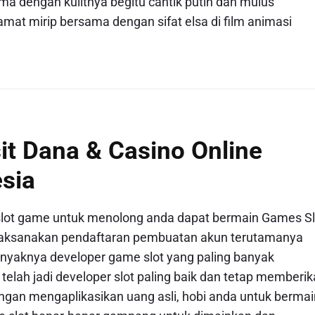
ma dengan kulitnya begitu cantik putih dan mulus
mat mirip bersama dengan sifat elsa di film animasi
t Dana & Casino Online
esia
 slot game untuk menolong anda dapat bermain Games Sl
elaksanakan pendaftaran pembuatan akun terutamanya
banyaknya developer game slot yang paling banyak
 telah jadi developer slot paling baik dan tetap memberi
gan mengaplikasikan uang asli, hobi anda untuk bermai