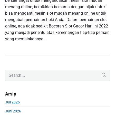
bersemangat untuk mengandalkan mesin slot mudah
menang online, berpikirlah bersama dengan bijak untuk
bisa mengganti mesin slot mudah menang online untuk
mengubah permainan hoki Anda. Dalam permainan slot
online, ada tidak sedikit Bocoran Slot Gacor Hari Ini 2022
yang menjadi penentu atas kemenangan tiap-tiap pemain
yang memainkannya.…
P
S
SEAR
r
e
i
a
m
r
Arsip
a
c
r
h
Juli 2026
y
f
S
Juni 2026
o