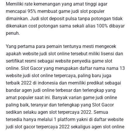
Memiliki rate kemenangan yang amat tinggi agar
mencapai 95% membuat game judi slot populer
dimainkan. Judi slot deposit pulsa tanpa potongan tidak
dikenakan cost potongan sama sekali alias 100% dibayar
penuh.
Yang pertama para pemain tentunya mesti mengecek
apakah website judi slot online tersebut miliki lisensi dan
sertifikat resmi sebagai website penyedia game slot
online. Slot Gacor yang merupakan daftar nama nama 13
website judi slot online terpercaya, paling baru juga
terbaik 2022 di indonesia dan memiliki predikat sebagai
bandar agen judi online terbesar dan terlengkap yang
amat populer saat ini. Banyak varian game judi online
paling baik, teranyar dan terlengkap yang Slot Gacor
sedikan selaku agen slot terpercaya 2022. Semua
tersedia hanya melalui 1 platform yakni di daftar website
judi slot gacor terpercaya 2022 sekaligus agen slot online