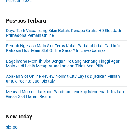
Februari 2022
Pos-pos Terbaru
Daya Tarik Visual yang Bikin Betah: Kenapa Grafis HD Slot Jadi
Primadona Pemain Online
Pernah Ngerasa Main Slot Terus Kalah Padahal Udah Cari Info
Rahasia Hoki Main Slot Online Gacor? Ini Jawabannya
Bagaimana Memilih Slot Dengan Peluang Menang Tinggi Agar
Main Judi Lebih Menguntungkan dan Tidak Asal Pilih
Apakah Slot Online Review Nolimit City Layak Dijadikan Pilihan
untuk Pecinta Judi Digital?
Mencari Momen Jackpot: Panduan Lengkap Mengenai Info Jam
Gacor Slot Harian Resmi
New Today
slot88