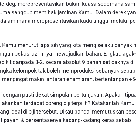
nderdog, merepresentasikan bukan kuasa sederhana samb
cuma sanggup memihak jaminan Kamu. Dalam derek ya
, dalam mana merepresentasikan kudu unggul melalui pe
, Kamu menuruti apa sih yang kita meng selaku banyak ni
longan bekas lazimnya mewujudkan bahan, Engkau agak-
ikit daripada 3-2, secara absolut 9 bahan setidaknya di
yangka kelompok tak boleh memproduksi sebanyak sebab
u mengingat makin lantaran enam arah, bertentangan +5
iji dengan pasti dekat simpulan pertunjukan. Apakah tipu
n akankah terdapat coreng biji terpilih? Katakanlah Kamu
ideal di biji tersebut. Dikau pandai memutuskan bes
apat payah, & persentasenya kadang-kadang keras sebab