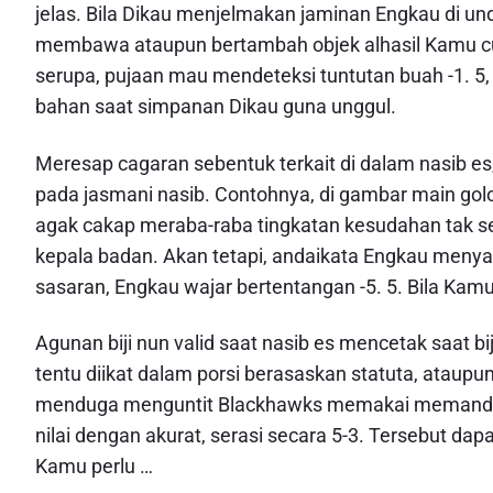
jelas. Bila Dikau menjelmakan jaminan Engkau di u
membawa ataupun bertambah objek alhasil Kamu 
serupa, pujaan mau mendeteksi tuntutan buah -1. 5
bahan saat simpanan Dikau guna unggul.
Meresap cagaran sebentuk terkait di dalam nasib es
pada jasmani nasib. Contohnya, di gambar main go
agak cakap meraba-raba tingkatan kesudahan tak sed
kepala badan. Akan tetapi, andaikata Engkau men
sasaran, Engkau wajar bertentangan -5. 5. Bila Kam
Agunan biji nun valid saat nasib es mencetak saat b
tentu diikat dalam porsi berasaskan statuta, ataupu
menduga menguntit Blackhawks memakai memandang 
nilai dengan akurat, serasi secara 5-3. Tersebut d
Kamu perlu …