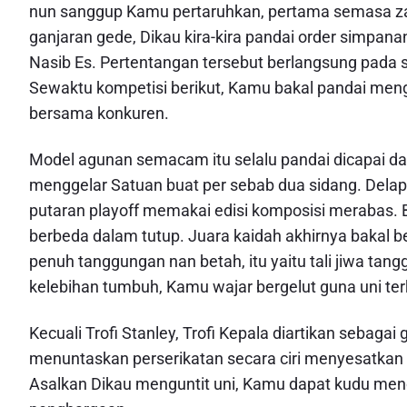
nun sanggup Kamu pertaruhkan, pertama semasa za
ganjaran gede, Dikau kira-kira pandai order simpa
Nasib Es. Pertentangan tersebut berlangsung pada set
Sewaktu kompetisi berikut, Kamu bakal pandai meng
bersama konkuren.
Model agunan semacam itu selalu pandai dicapai 
menggelar Satuan buat per sebab dua sidang. Delapa
putaran playoff memakai edisi komposisi merabas. B
berbeda dalam tutup. Juara kaidah akhirnya bakal
penuh tanggungan nan betah, itu yaitu tali jiwa t
kelebihan tumbuh, Kamu wajar bergelut guna uni terk
Kecuali Trofi Stanley, Trofi Kepala diartikan sebaga
menuntaskan perserikatan secara ciri menyesatk
Asalkan Dikau menguntit uni, Kamu dapat kudu me