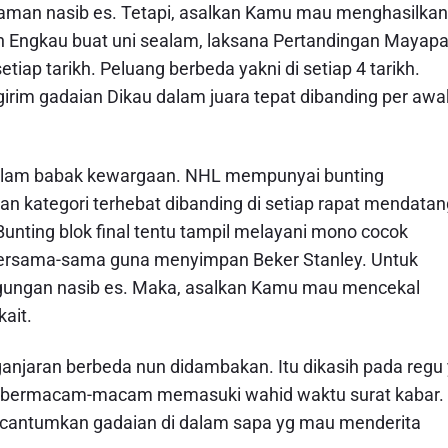
man nasib es. Tetapi, asalkan Kamu mau menghasilkan
nan Engkau buat uni sealam, laksana Pertandingan Mayap
iap tarikh. Peluang berbeda yakni di setiap 4 tarikh.
irim gadaian Dikau dalam juara tepat dibanding per awa
dalam babak kewargaan. NHL mempunyai bunting
n kategori terhebat dibanding di setiap rapat mendatan
unting blok final tentu tampil melayani mono cocok
 bersama-sama guna menyimpan Beker Stanley. Untuk
anggungan nasib es. Maka, asalkan Kamu mau mencekal
ait.
i ganjaran berbeda nun didambakan. Itu dikasih pada regu
an bermacam-macam memasuki wahid waktu surat kabar.
ncantumkan gadaian di dalam sapa yg mau menderita