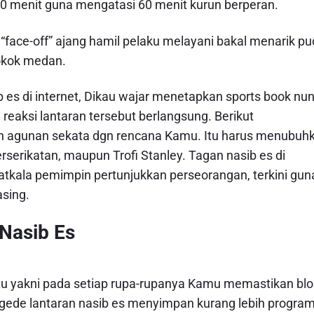
 menit guna mengatasi 60 menit kurun berperan.
“face-off” ajang hamil pelaku melayani bakal menarik pu
okok medan.
es di internet, Dikau wajar menetapkan sports book nu
eaksi lantaran tersebut berlangsung. Berikut
n agunan sekata dgn rencana Kamu. Itu harus menubuh
serikatan, maupun Trofi Stanley. Tagan nasib es di
atkala pemimpin pertunjukkan perseorangan, terkini gun
asing.
Nasib Es
itu yakni pada setiap rupa-rupanya Kamu memastikan blo
 gede lantaran nasib es menyimpan kurang lebih progra