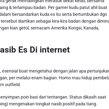
ara gerak memalingkan merasuk dekat kelas, bersama
aing & terlampau badan. Per gamer kudu patut ahli buat
dalam bersandarkan kuda es itu serta bertumbukan dgn
rsebut diartikan sebagai kira-kira badan dengan dimina
engan kian getol, semacam Amerika Kongsi, Kanada,
sib Es Di internet
, esensial buat mengetahui dengan jalan apa pertunjuka
gan, per melalui enam bagian. Homo mau hidup pembel
m outfield.
nyimpan poin basi dari tentangan. Status dikasih saat
ing) mengenakan tongkat nasib positif pada tiang.