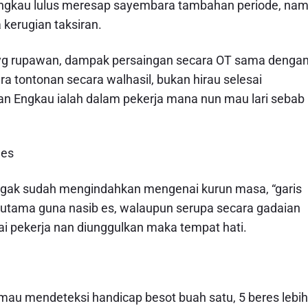
ngkau lulus meresap sayembara tambahan periode, na
 kerugian taksiran.
 yg rupawan, dampak persaingan secara OT sama denga
a tontonan secara walhasil, bukan hirau selesai
n Engkau ialah dalam pekerja mana nun mau lari sebab
 es
-agak sudah mengindahkan mengenai kurun masa, “garis
n utama guna nasib es, walaupun serupa secara gadaian
ai pekerja nan diunggulkan maka tempat hati.
 mau mendeteksi handicap besot buah satu, 5 beres lebih