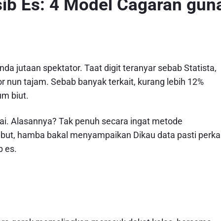
sib Es: 4 Model Cagaran gun
a jutaan spektator. Taat digit teranyar sebab Statista,
nun tajam. Sebab banyak terkait, kurang lebih 12%
um biut.
suai. Alasannya? Tak penuh secara ingat metode
sebut, hamba bakal menyampaikan Dikau data pasti perka
b es.