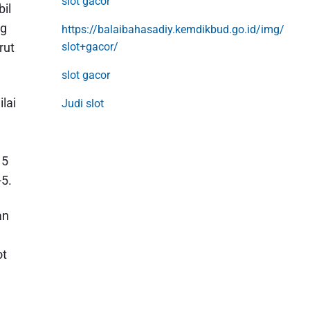
slot gacor
il
ng
https://balaibahasadiy.kemdikbud.go.id/img/
slot+gacor/
rut
slot gacor
lai
Judi slot
 5
-5.
an
ot