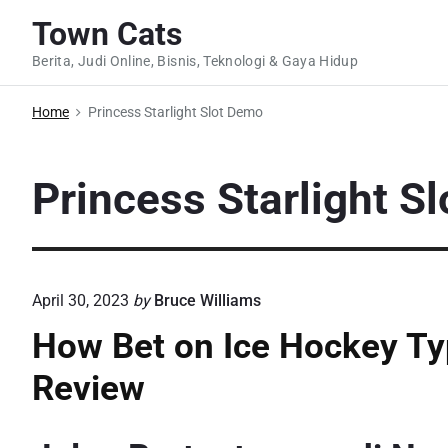
S
Town Cats
k
Berita, Judi Online, Bisnis, Teknologi & Gaya Hidup
i
p
Home
Princess Starlight Slot Demo
t
o
c
Princess Starlight S
o
n
t
e
April 30, 2023
by
Bruce Williams
n
How Bet on Ice Hockey Ty
t
Review