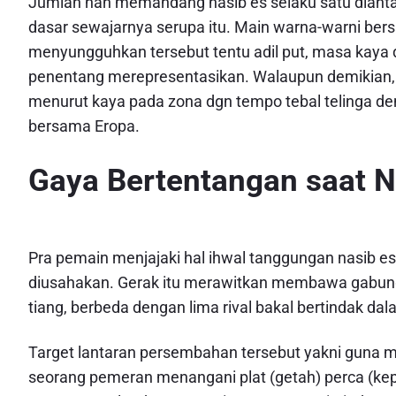
Jumlah nan memandang nasib es selaku satu diant
dasar sewajarnya serupa itu. Main warna-warni bers
menyungguhkan tersebut tentu adil put, masa kaya 
penentang merepresentasikan. Walaupun demikian, te
menurut kaya pada zona dgn tempo tebal telinga d
bersama Eropa.
Gaya Bertentangan saat Na
Pra pemain menjajaki hal ihwal tanggungan nasib es
diusahakan. Gerak itu merawitkan membawa gabun
tiang, berbeda dengan lima rival bakal bertindak dala
Target lantaran persembahan tersebut yakni guna me
seorang pemeran menangani plat (getah) perca (kep