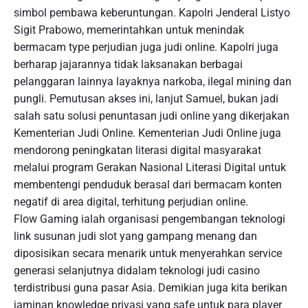
simbol pembawa keberuntungan. Kapolri Jenderal Listyo
Sigit Prabowo, memerintahkan untuk menindak
bermacam type perjudian juga judi online. Kapolri juga
berharap jajarannya tidak laksanakan berbagai
pelanggaran lainnya layaknya narkoba, ilegal mining dan
pungli. Pemutusan akses ini, lanjut Samuel, bukan jadi
salah satu solusi penuntasan judi online yang dikerjakan
Kementerian Judi Online. Kementerian Judi Online juga
mendorong peningkatan literasi digital masyarakat
melalui program Gerakan Nasional Literasi Digital untuk
membentengi penduduk berasal dari bermacam konten
negatif di area digital, terhitung perjudian online.
Flow Gaming ialah organisasi pengembangan teknologi
link susunan judi slot yang gampang menang dan
diposisikan secara menarik untuk menyerahkan service
generasi selanjutnya didalam teknologi judi casino
terdistribusi guna pasar Asia. Demikian juga kita berikan
jaminan knowledge privasi yang safe untuk para player