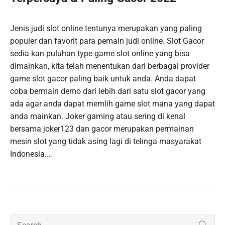
Jenis judi slot online tentunya merupakan yang paling
populer dan favorit para pemain judi online. Slot Gacor
sedia kan puluhan type game slot online yang bisa
dimainkan, kita telah menentukan dari berbagai provider
game slot gacor paling baik untuk anda. Anda dapat
coba bermain demo dari lebih dari satu slot gacor yang
ada agar anda dapat memlih game slot mana yang dapat
anda mainkan. Joker gaming atau sering di kenal
bersama joker123 dan gacor merupakan permainan
mesin slot yang tidak asing lagi di telinga masyarakat
Indonesia.…
P
S
SEAR