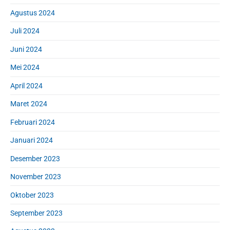
Agustus 2024
Juli 2024
Juni 2024
Mei 2024
April 2024
Maret 2024
Februari 2024
Januari 2024
Desember 2023
November 2023
Oktober 2023
September 2023