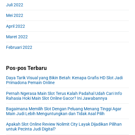
Juli 2022
Mei 2022
April 2022
Maret 2022
Februari 2022
Pos-pos Terbaru
Daya Tarik Visual yang Bikin Betah: Kenapa Grafis HD Slot Jadi
Primadona Pemain Online
Pernah Ngerasa Main Slot Terus Kalah Padahal Udah Cari Info
Rahasia Hoki Main Slot Online Gacor? Ini Jawabannya
Bagaimana Memilih Slot Dengan Peluang Menang Tinggi Agar
Main Judi Lebih Menguntungkan dan Tidak Asal Pilih
Apakah Slot Online Review Nolimit City Layak Dijadikan Pilihan
untuk Pecinta Judi Digital?