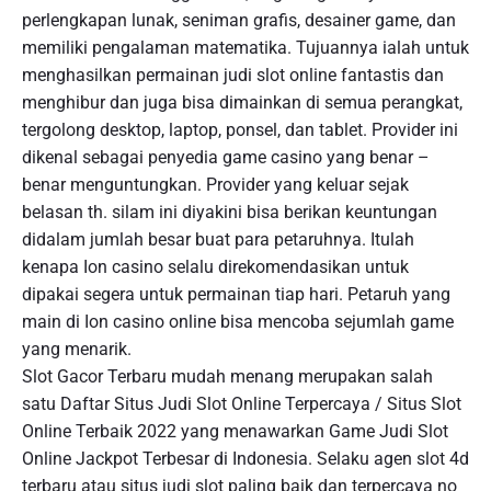
perlengkapan lunak, seniman grafis, desainer game, dan
memiliki pengalaman matematika. Tujuannya ialah untuk
menghasilkan permainan judi slot online fantastis dan
menghibur dan juga bisa dimainkan di semua perangkat,
tergolong desktop, laptop, ponsel, dan tablet. Provider ini
dikenal sebagai penyedia game casino yang benar –
benar menguntungkan. Provider yang keluar sejak
belasan th. silam ini diyakini bisa berikan keuntungan
didalam jumlah besar buat para petaruhnya. Itulah
kenapa Ion casino selalu direkomendasikan untuk
dipakai segera untuk permainan tiap hari. Petaruh yang
main di Ion casino online bisa mencoba sejumlah game
yang menarik.
Slot Gacor Terbaru mudah menang merupakan salah
satu Daftar Situs Judi Slot Online Terpercaya / Situs Slot
Online Terbaik 2022 yang menawarkan Game Judi Slot
Online Jackpot Terbesar di Indonesia. Selaku agen slot 4d
terbaru atau situs judi slot paling baik dan terpercaya no