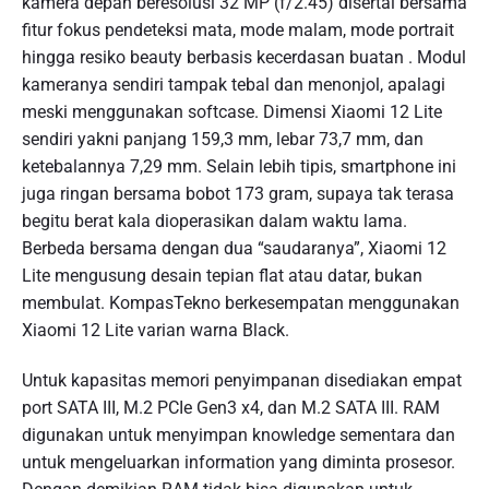
kamera depan beresolusi 32 MP (f/2.45) disertai bersama
fitur fokus pendeteksi mata, mode malam, mode portrait
hingga resiko beauty berbasis kecerdasan buatan . Modul
kameranya sendiri tampak tebal dan menonjol, apalagi
meski menggunakan softcase. Dimensi Xiaomi 12 Lite
sendiri yakni panjang 159,3 mm, lebar 73,7 mm, dan
ketebalannya 7,29 mm. Selain lebih tipis, smartphone ini
juga ringan bersama bobot 173 gram, supaya tak terasa
begitu berat kala dioperasikan dalam waktu lama.
Berbeda bersama dengan dua “saudaranya”, Xiaomi 12
Lite mengusung desain tepian flat atau datar, bukan
membulat. KompasTekno berkesempatan menggunakan
Xiaomi 12 Lite varian warna Black.
Untuk kapasitas memori penyimpanan disediakan empat
port SATA III, M.2 PCIe Gen3 x4, dan M.2 SATA III. RAM
digunakan untuk menyimpan knowledge sementara dan
untuk mengeluarkan information yang diminta prosesor.