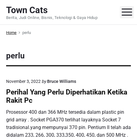
S
Town Cats
k
M
Berita, Judi Online, Bisnis, Teknologi & Gaya Hidup
i
p
Home
perlu
t
o
c
perlu
o
n
t
e
November 3, 2022
by
Bruce Williams
n
Perihal Yang Perlu Diperhatikan Ketika
t
Rakit Pc
Prosessor 400 dan 366 MHz tersedia dalam plastic pin
grid array . Socket PGA370 terlihat layaknya Socket 7
tradisional.yang mempunyai 370 pin. Pentium II telah ada
didalam 233, 266, 300, 333,350, 400, 450, dan 500 MHz .