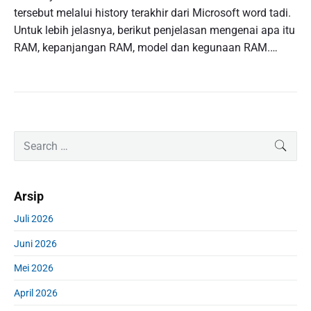
tersebut melalui history terakhir dari Microsoft word tadi.
Untuk lebih jelasnya, berikut penjelasan mengenai apa itu
RAM, kepanjangan RAM, model dan kegunaan RAM.…
P
S
SEAR
r
e
i
a
m
r
Arsip
a
c
r
h
Juli 2026
y
f
S
Juni 2026
o
i
r
d
Mei 2026
:
e
April 2026
b