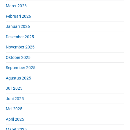
a
Maret 2026
r
Februari 2026
Januari 2026
Desember 2025
November 2025
Oktober 2025
September 2025
Agustus 2025
Juli 2025
Juni 2025
Mei 2025
April 2025
Maret 2025