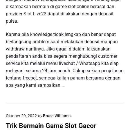
dikarenakan bermain di game slot online berasal dari
provider Slot Live22 dapat dilakukan dengan deposit
pulsa.
Karena bila knowledge tidak lengkap dan benar dapat
berlangsung problem saat melakukan deposit maupun
withdraw nantinya. Jika gagal didalam laksanakan
pendaftaran anda bisa segera menghubungi customer
service kita melalui menu livechat / Whatsapp kita siap
melayani selama 24 jam penuh. Cukup sekian penjelasan
tentang freebet, semoga kalian paham bersama dengan
apa yang kami sampaikan.…
Oktober 29, 2022
by
Bruce Williams
Trik Bermain Game Slot Gacor