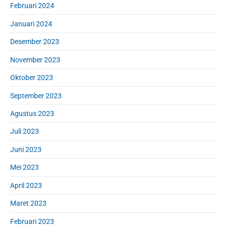
Februari 2024
Januari 2024
Desember 2023
November 2023
Oktober 2023
September 2023
Agustus 2023
Juli 2023
Juni 2023
Mei 2023
April 2023
Maret 2023
Februari 2023