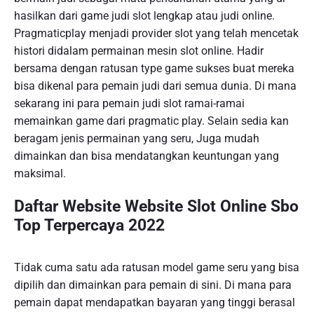
hasilkan dari game judi slot lengkap atau judi online.
Pragmaticplay menjadi provider slot yang telah mencetak
histori didalam permainan mesin slot online. Hadir
bersama dengan ratusan type game sukses buat mereka
bisa dikenal para pemain judi dari semua dunia. Di mana
sekarang ini para pemain judi slot ramai-ramai
memainkan game dari pragmatic play. Selain sedia kan
beragam jenis permainan yang seru, Juga mudah
dimainkan dan bisa mendatangkan keuntungan yang
maksimal.
Daftar Website Website Slot Online Sbo
Top Terpercaya 2022
Tidak cuma satu ada ratusan model game seru yang bisa
dipilih dan dimainkan para pemain di sini. Di mana para
pemain dapat mendapatkan bayaran yang tinggi berasal