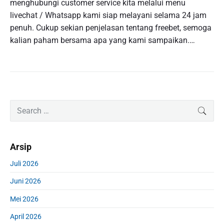
menghubungi customer service kita melalui menu
livechat / Whatsapp kami siap melayani selama 24 jam
penuh. Cukup sekian penjelasan tentang freebet, semoga
kalian paham bersama apa yang kami sampaikan.…
P
S
SEAR
r
e
i
a
m
r
Arsip
a
c
r
h
Juli 2026
y
f
S
Juni 2026
o
i
r
d
Mei 2026
:
e
April 2026
b