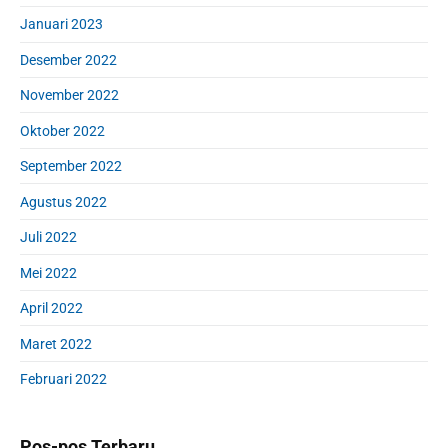
Januari 2023
Desember 2022
November 2022
Oktober 2022
September 2022
Agustus 2022
Juli 2022
Mei 2022
April 2022
Maret 2022
Februari 2022
Pos-pos Terbaru