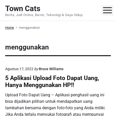
S
Town Cats
k
M
Berita, Judi Online, Bisnis, Teknologi & Gaya Hidup
i
p
Home
menggunakan
t
o
c
menggunakan
o
n
t
e
Agustus 17, 2022
by
Bruce Williams
n
5 Aplikasi Upload Foto Dapat Uang,
t
Hanya Menggunakan HP!!
Upload Foto Dapat Uang – Aplikasi penghasil uang ini
bisa dijadikan pilihan untuk mendapatkan uang
tambahan bersama dengan foto-foto yang Anda miliki.
Jika Anda terlalu menyukai fotografi atau mempunyai