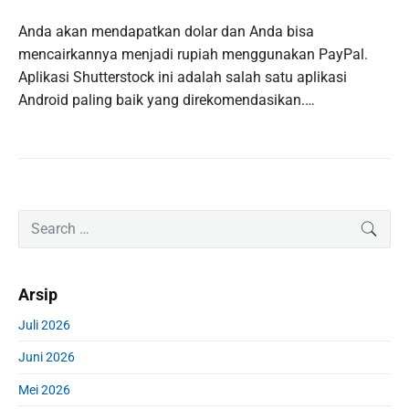
Anda akan mendapatkan dolar dan Anda bisa
mencairkannya menjadi rupiah menggunakan PayPal.
Aplikasi Shutterstock ini adalah salah satu aplikasi
Android paling baik yang direkomendasikan.…
P
S
SEAR
r
e
i
a
m
r
Arsip
a
c
r
h
Juli 2026
y
f
S
Juni 2026
o
i
r
d
Mei 2026
: