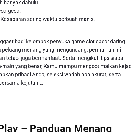
h banyak dahulu.
esa-gesa.
 Kesabaran sering waktu berbuah manis.
gaet bagi kelompok penyuka game slot gacor daring.
uga peluang menang yang mengundang, permainan ini
tetapi juga bermanfaat. Serta mengikuti tips siapa
in-main yang benar, Kamu mampu mengoptimalkan kejad
pkan pribadi Anda, seleksi wadah apa akurat, serta
 bersama kejutan!…
 Play – Panduan Menang