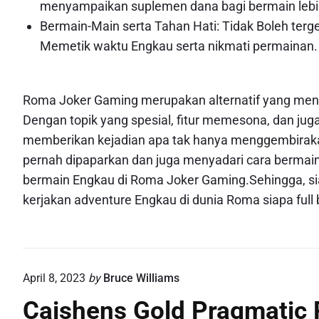
menyampaikan suplemen dana bagi bermain lebi
Bermain-Main serta Tahan Hati: Tidak Boleh terg
Memetik waktu Engkau serta nikmati permainan.
Roma Joker Gaming merupakan alternatif yang meng
Dengan topik yang spesial, fitur memesona, dan j
memberikan kejadian apa tak hanya menggembirakan 
pernah dipaparkan dan juga menyadari cara berma
bermain Engkau di Roma Joker Gaming.Sehingga, sia
kerjakan adventure Engkau di dunia Roma siapa full
April 8, 2023
by
Bruce Williams
Caishens Gold Pragmatic