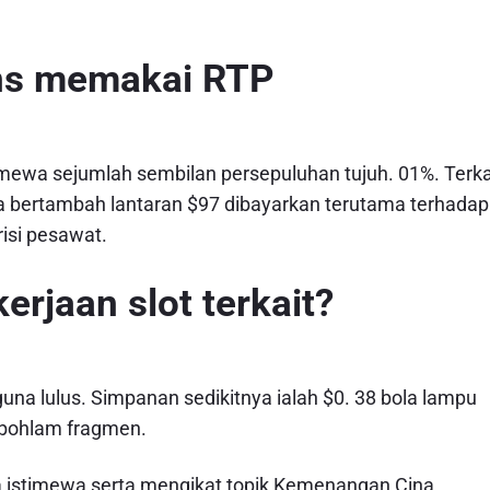
ans memakai RTP
imewa sejumlah sembilan persepuluhan tujuh. 01%. Terka
a bertambah lantaran $97 dibayarkan terutama terhadap
isi pesawat.
erjaan slot terkait?
 guna lulus. Simpanan sedikitnya ialah $0. 38 bola lampu
0 bohlam fragmen.
nya istimewa serta mengikat topik Kemenangan Cina