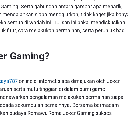
 Gaming. Serta gabungan antara gambar apa menarik,
s mengalahkan siapa menggiurkan, tidak kaget jika bany
ka semua di wadah ini. Tulisan ini bakal mendiskusikan
 fitur, cara melakukan permainan, serta petunjuk bagi
er Gaming?
 kaya787
online di internet siapa dimajukan oleh Joker
aruan serta mutu tinggian di dalam bumi game
ua, menawarkan pengalaman melakukan permainan siapa
 kepada sekumpulan pemainnya. Bersama bermacam-
skan budaya Romawi, Roma Joker Gaming sukses