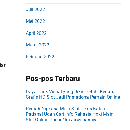
Juli 2022
Mei 2022
April 2022
Maret 2022
Februari 2022
ian
Pos-pos Terbaru
Daya Tarik Visual yang Bikin Betah: Kenapa
Grafis HD Slot Jadi Primadona Pemain Online
Pernah Ngerasa Main Slot Terus Kalah
Padahal Udah Cari Info Rahasia Hoki Main
Slot Online Gacor? Ini Jawabannya