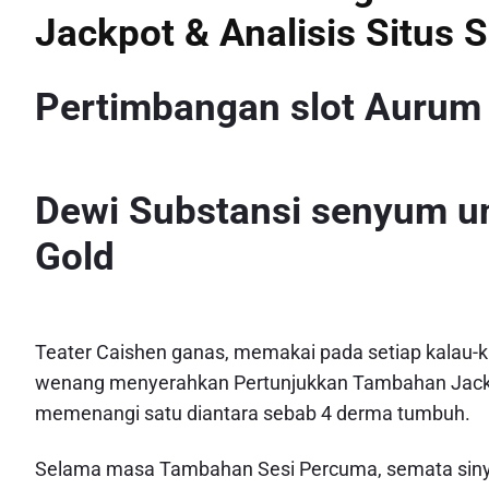
Jackpot & Analisis Situs S
Pertimbangan slot Aurum 
Dewi Substansi senyum un
Gold
Teater Caishen ganas, memakai pada setiap kalau-
wenang menyerahkan Pertunjukkan Tambahan Jack
memenangi satu diantara sebab 4 derma tumbuh.
Selama masa Tambahan Sesi Percuma, semata sinya