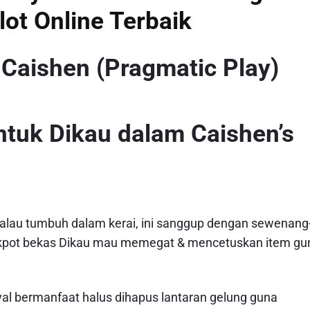
lot Online Terbaik
Caishen (Pragmatic Play)
tuk Dikau dalam Caishen’s
kalau tumbuh dalam kerai, ini sanggup dengan sewenang
pot bekas Dikau mau memegat & mencetuskan item gu
l bermanfaat halus dihapus lantaran gelung guna