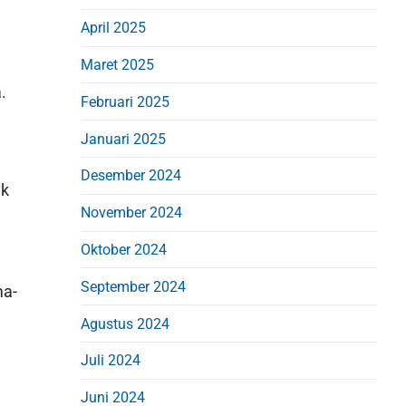
April 2025
Maret 2025
.
Februari 2025
Januari 2025
Desember 2024
ik
November 2024
Oktober 2024
September 2024
ma-
Agustus 2024
Juli 2024
Juni 2024