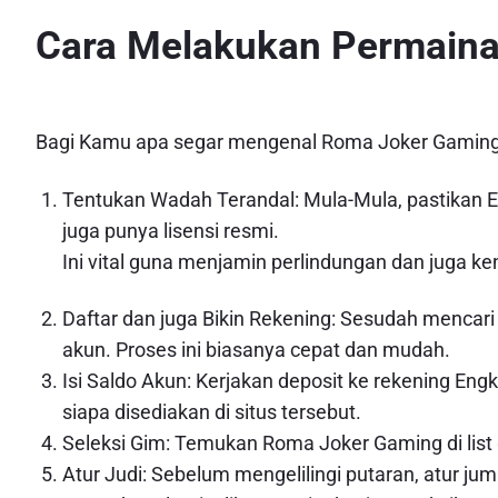
Cara Melakukan Permain
Bagi Kamu apa segar mengenal Roma Joker Gaming,
Tentukan Wadah Terandal: Mula-Mula, pastikan E
juga punya lisensi resmi.
Ini vital guna menjamin perlindungan dan juga
Daftar dan juga Bikin Rekening: Sesudah mencari 
akun. Proses ini biasanya cepat dan mudah.
Isi Saldo Akun: Kerjakan deposit ke rekening E
siapa disediakan di situs tersebut.
Seleksi Gim: Temukan Roma Joker Gaming di list 
Atur Judi: Sebelum mengelilingi putaran, atur j