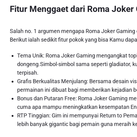
Fitur Menggaet dari Roma Joker
Salah no. 1 argumen mengapa Roma Joker Gaming demi
Berikut ialah sedikit fitur pokok yang bisa Kamu dap
Tema Unik: Roma Joker Gaming mengangkat topik
dongeng.Simbol-simbol sama seperti gladiator, 
terpisah.
Grafis Berkualitas Menjulang: Bersama desain 
permainan ini dibuat bagi memberikan kejadian
Bonus dan Putaran Free: Roma Joker Gaming m
cuma apa mampu meningkatkan kesempatan Eng
RTP Tinggian: Gim ini mempunyai Return to Pem
lebih banyak gigantic bagi pemain guna meraih 