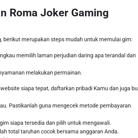
an Roma Joker Gaming
 berikut merupakan steps mudah untuk memulai gim:
ngkau memilih laman perjudian daring apa terandal dan
 kenyamanan melakukan permainan.
website siapa tepat, daftarkan pribadi Kamu dan juga bu
ngkau. Pastikanlah guna mengecek metode pembayaran
gim siapa tersedia dan pilih untuk mengawali.
umlah total taruhan cocok bersama anggaran Anda.