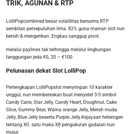
TRIK, AGUNAN & RTP
LolliPopcombined besar volatilitas bersama RTP
sembilan persepuluhan lima. 82% guna mainan slot nun
bersih & mengerikan. Engkau sanggup pivot
melalui paylines tak terhingga melalui lingkungan
tanggungan jeda €0, 20 – €100.
Pelunasan dekat Slot LolliPop
Perlengkapan LolliPopslot menyimpan 10 karakter
unggul, nun membereskan buat menyetel 3-5 simbol
Candy Cane, Star Jelly, Candy Heart, Doughnut, Cake
Slice, Gummy Bear, Warna orange Jelly, Merah muda
Jelly, Blue Jelly beserta Purple Jelly.Kejayaan heterogen
tentang X0. satu maka X8 pengukuran gadaian nun
mujur.