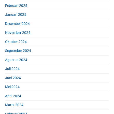
Februari 2025
Januari 2025
Desember 2024
November 2024
Oktober 2024
September 2024
Agustus 2024
Juli 2024
Juni 2024
Mei 2024
April 2024
Maret 2024
Februari 2024