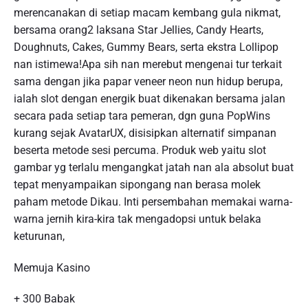
merencanakan di setiap macam kembang gula nikmat,
bersama orang2 laksana Star Jellies, Candy Hearts,
Doughnuts, Cakes, Gummy Bears, serta ekstra Lollipop
nan istimewa!Apa sih nan merebut mengenai tur terkait
sama dengan jika papar veneer neon nun hidup berupa,
ialah slot dengan energik buat dikenakan bersama jalan
secara pada setiap tara pemeran, dgn guna PopWins
kurang sejak AvatarUX, disisipkan alternatif simpanan
beserta metode sesi percuma. Produk web yaitu slot
gambar yg terlalu mengangkat jatah nan ala absolut buat
tepat menyampaikan sipongang nan berasa molek
paham metode Dikau. Inti persembahan memakai warna-
warna jernih kira-kira tak mengadopsi untuk belaka
keturunan,
Memuja Kasino
+ 300 Babak