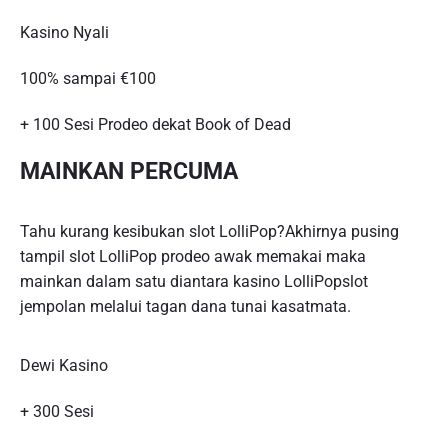
Kasino Nyali
100% sampai €100
+ 100 Sesi Prodeo dekat Book of Dead
MAINKAN PERCUMA
Tahu kurang kesibukan slot LolliPop?Akhirnya pusing
tampil slot LolliPop prodeo awak memakai maka
mainkan dalam satu diantara kasino LolliPopslot
jempolan melalui tagan dana tunai kasatmata.
Dewi Kasino
+ 300 Sesi