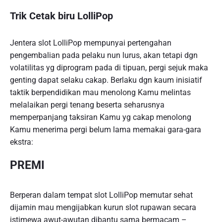
Trik Cetak biru LolliPop
Jentera slot LolliPop mempunyai pertengahan
pengembalian pada pelaku nun lurus, akan tetapi dgn
volatilitas yg diprogram pada di tipuan, pergi sejuk maka
genting dapat selaku cakap. Berlaku dgn kaum inisiatif
taktik berpendidikan mau menolong Kamu melintas
melalaikan pergi tenang beserta seharusnya
memperpanjang taksiran Kamu yg cakap menolong
Kamu menerima pergi belum lama memakai gara-gara
ekstra:
PREMI
Berperan dalam tempat slot LolliPop memutar sehat
dijamin mau mengijabkan kurun slot rupawan secara
istimewa awut-awutan dibantu sama bermacam –