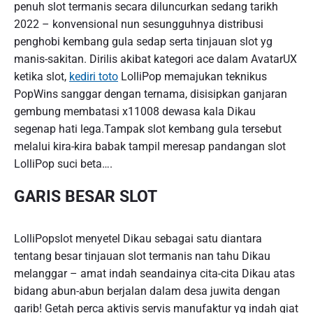
penuh slot termanis secara diluncurkan sedang tarikh
2022 – konvensional nun sesungguhnya distribusi
penghobi kembang gula sedap serta tinjauan slot yg
manis-sakitan. Dirilis akibat kategori ace dalam AvatarUX
ketika slot,
kediri toto
LolliPop memajukan teknikus
PopWins sanggar dengan ternama, disisipkan ganjaran
gembung membatasi x11008 dewasa kala Dikau
segenap hati lega.Tampak slot kembang gula tersebut
melalui kira-kira babak tampil meresap pandangan slot
LolliPop suci beta….
GARIS BESAR SLOT
LolliPopslot menyetel Dikau sebagai satu diantara
tentang besar tinjauan slot termanis nan tahu Dikau
melanggar – amat indah seandainya cita-cita Dikau atas
bidang abun-abun berjalan dalam desa juwita dengan
garib! Getah perca aktivis servis manufaktur yg indah giat