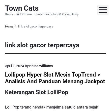
S
Town Cats
k
M
Berita, Judi Online, Bisnis, Teknologi & Gaya Hidup
i
p
Home
link slot gacor terpercaya
t
o
c
link slot gacor terpercaya
o
n
t
e
April 9, 2024
by
Bruce Williams
n
Lollipop Hyper Slot Mesin TopTrend >
t
Analisis And Panduan Menang Jackpot
Keterangan Slot LolliPop
LolliPop terang hendak menjelma satu diantara sejak