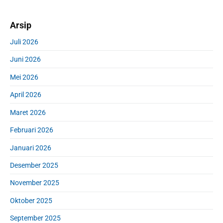
i
a
m
r
Arsip
a
c
r
h
Juli 2026
y
f
S
Juni 2026
o
i
r
d
Mei 2026
:
e
April 2026
b
a
Maret 2026
r
Februari 2026
Januari 2026
Desember 2025
November 2025
Oktober 2025
September 2025