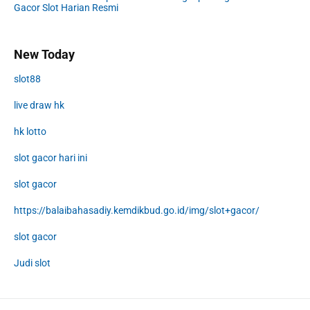
Gacor Slot Harian Resmi
New Today
slot88
live draw hk
hk lotto
slot gacor hari ini
slot gacor
https://balaibahasadiy.kemdikbud.go.id/img/slot+gacor/
slot gacor
Judi slot