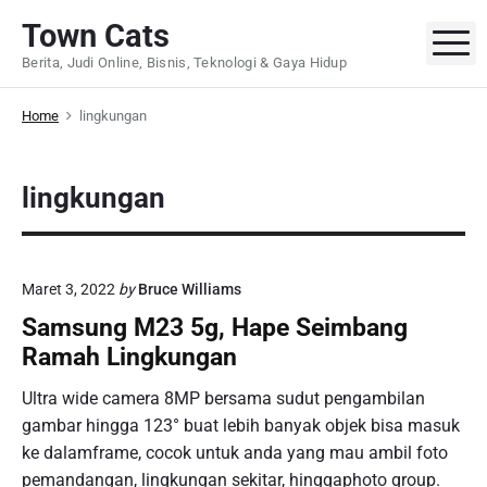
S
Town Cats
k
M
Berita, Judi Online, Bisnis, Teknologi & Gaya Hidup
i
p
Home
lingkungan
t
o
c
lingkungan
o
n
t
e
Maret 3, 2022
by
Bruce Williams
n
Samsung M23 5g, Hape Seimbang
t
Ramah Lingkungan
Ultra wide camera 8MP bersama sudut pengambilan
gambar hingga 123° buat lebih banyak objek bisa masuk
ke dalamframe, cocok untuk anda yang mau ambil foto
pemandangan, lingkungan sekitar, hinggaphoto group.