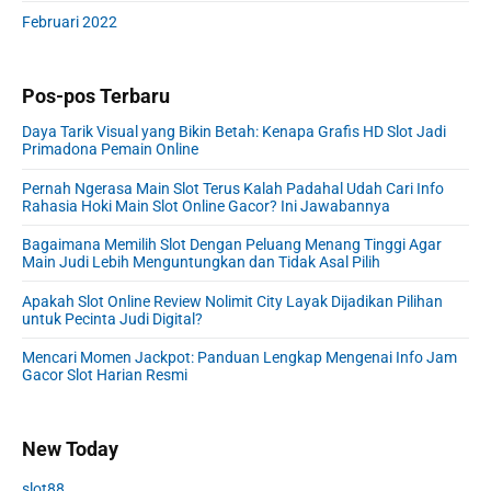
Februari 2022
Pos-pos Terbaru
Daya Tarik Visual yang Bikin Betah: Kenapa Grafis HD Slot Jadi
Primadona Pemain Online
Pernah Ngerasa Main Slot Terus Kalah Padahal Udah Cari Info
Rahasia Hoki Main Slot Online Gacor? Ini Jawabannya
Bagaimana Memilih Slot Dengan Peluang Menang Tinggi Agar
Main Judi Lebih Menguntungkan dan Tidak Asal Pilih
Apakah Slot Online Review Nolimit City Layak Dijadikan Pilihan
untuk Pecinta Judi Digital?
Mencari Momen Jackpot: Panduan Lengkap Mengenai Info Jam
Gacor Slot Harian Resmi
New Today
slot88