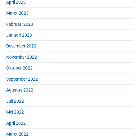
April 2023
Maret 2023
Februari 2023
Januari 2023
Desember 2022
November 2022
Oktober 2022
September 2022
Agustus 2022
Juli 2022
Mei 2022
April 2022
Maret 2022