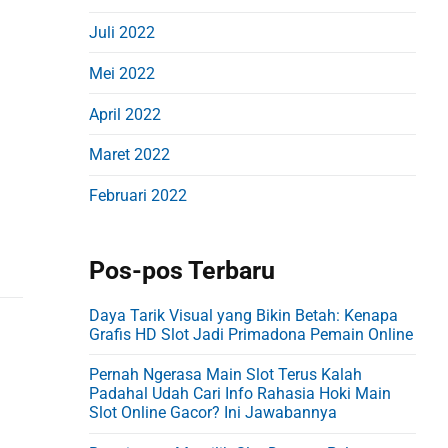
Juli 2022
Mei 2022
April 2022
Maret 2022
Februari 2022
Pos-pos Terbaru
Daya Tarik Visual yang Bikin Betah: Kenapa
Grafis HD Slot Jadi Primadona Pemain Online
Pernah Ngerasa Main Slot Terus Kalah
Padahal Udah Cari Info Rahasia Hoki Main
Slot Online Gacor? Ini Jawabannya