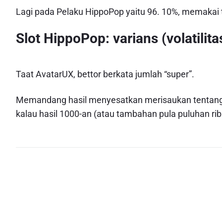
Lagi pada Pelaku HippoPop yaitu 96. 10%, memakai 
Slot HippoPop: varians (volatilita
Taat AvatarUX, bettor berkata jumlah “super”.
Memandang hasil menyesatkan merisaukan tentang
kalau hasil 1000-an (atau tambahan pula puluhan ri