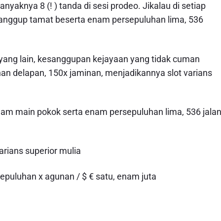
aknya 8 (! ) tanda di sesi prodeo. Jikalau di setiap
 sanggup tamat beserta enam persepuluhan lima, 536
 yang lain, kesanggupan kejayaan yang tidak cuman
n delapan, 150x jaminan, menjadikannya slot varians
 dalam main pokok serta enam persepuluhan lima, 536 jala
rians superior mulia
epuluhan x agunan / $ € satu, enam juta