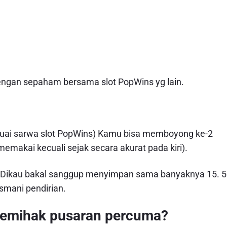
 dengan sepaham bersama slot PopWins yg lain.
sesuai sarwa slot PopWins) Kamu bisa memboyong ke-2
 memakai kecuali sejak secara akurat pada kiri).
 Dikau bakal sanggup menyimpan sama banyaknya 15. 
asmani pendirian.
memihak pusaran percuma?