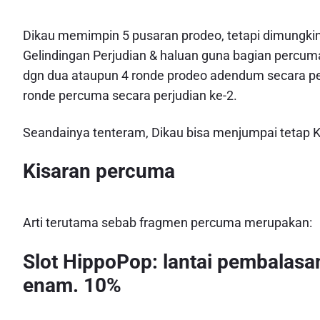
Dikau memimpin 5 pusaran prodeo, tetapi dimungkink
Gelindingan Perjudian & haluan guna bagian percum
dgn dua ataupun 4 ronde prodeo adendum secara pe
ronde percuma secara perjudian ke-2.
Seandainya tenteram, Dikau bisa menjumpai tetap 
Kisaran percuma
Arti terutama sebab fragmen percuma merupakan:
Slot HippoPop: lantai pembalasa
enam. 10%