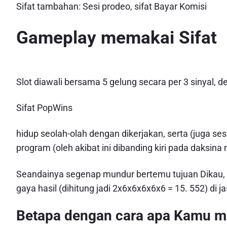
Sifat tambahan: Sesi prodeo, sifat Bayar Komisi
Gameplay memakai Sifat
Slot diawali bersama 5 gelung secara per 3 sinyal,
Sifat PopWins
hidup seolah-olah dengan dikerjakan, serta (juga 
program (oleh akibat ini dibanding kiri pada daksina
Seandainya segenap mundur bertemu tujuan Dikau,
gaya hasil (dihitung jadi 2x6x6x6x6x6 = 15. 552) di j
Betapa dengan cara apa Kamu 