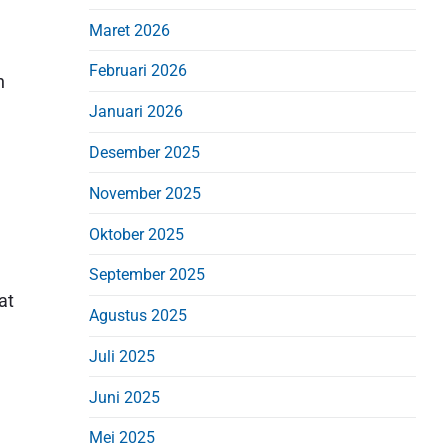
d
Maret 2026
e
a
b
Februari 2026
n
a
Januari 2026
r
Desember 2025
November 2025
Oktober 2025
September 2025
at
Agustus 2025
Juli 2025
Juni 2025
Mei 2025