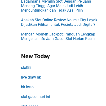
Bagaimana Memilih Slot Dengan Peluang
Menang Tinggi Agar Main Judi Lebih
Menguntungkan dan Tidak Asal Pilih
Apakah Slot Online Review Nolimit City Layak
Dijadikan Pilihan untuk Pecinta Judi Digital?
Mencari Momen Jackpot: Panduan Lengkap
Mengenai Info Jam Gacor Slot Harian Resmi
New Today
slot88
live draw hk
hk lotto
slot gacor hari ini