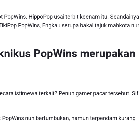
 PopWins. HippoPop usai terbit keenam itu. Seandainy
kiPop PopWins, Engkau serupa bakal tajuk mahkota nu
eknikus PopWins merupakan
ecara istimewa terkait? Penuh gamer pacar tersebut. Sif
t PopWins nun bertumbukan, namun terpendam kurang