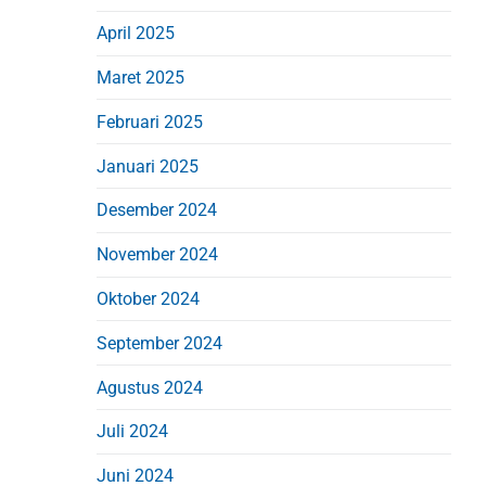
April 2025
Maret 2025
Februari 2025
Januari 2025
Desember 2024
n
November 2024
Oktober 2024
September 2024
Agustus 2024
Juli 2024
Juni 2024