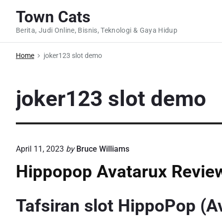
S
Town Cats
k
Berita, Judi Online, Bisnis, Teknologi & Gaya Hidup
i
p
Home
joker123 slot demo
t
o
c
joker123 slot demo
o
n
t
e
April 11, 2023
by
Bruce Williams
n
Hippopop Avatarux Review
t
Tafsiran slot HippoPop (A