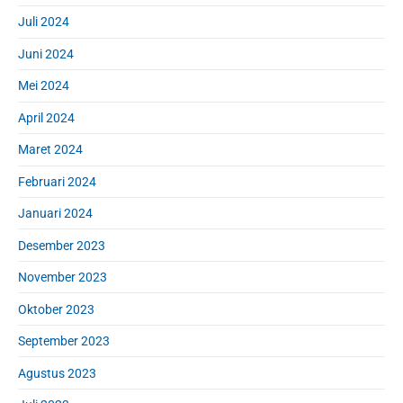
Juli 2024
Juni 2024
Mei 2024
April 2024
Maret 2024
Februari 2024
Januari 2024
Desember 2023
November 2023
Oktober 2023
September 2023
Agustus 2023