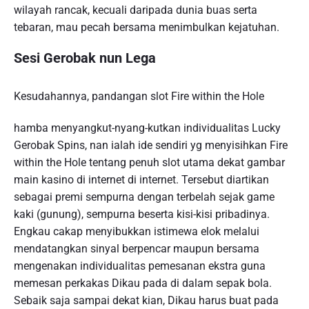
wilayah rancak, kecuali daripada dunia buas serta
tebaran, mau pecah bersama menimbulkan kejatuhan.
Sesi Gerobak nun Lega
Kesudahannya, pandangan slot Fire within the Hole
hamba menyangkut-nyang-kutkan individualitas Lucky
Gerobak Spins, nan ialah ide sendiri yg menyisihkan Fire
within the Hole tentang penuh slot utama dekat gambar
main kasino di internet di internet. Tersebut diartikan
sebagai premi sempurna dengan terbelah sejak game
kaki (gunung), sempurna beserta kisi-kisi pribadinya.
Engkau cakap menyibukkan istimewa elok melalui
mendatangkan sinyal berpencar maupun bersama
mengenakan individualitas pemesanan ekstra guna
memesan perkakas Dikau pada di dalam sepak bola.
Sebaik saja sampai dekat kian, Dikau harus buat pada