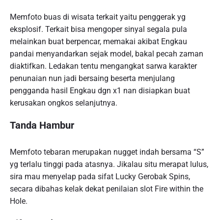
Memfoto buas di wisata terkait yaitu penggerak yg
eksplosif. Terkait bisa mengoper sinyal segala pula
melainkan buat berpencar, memakai akibat Engkau
pandai menyandarkan sejak model, bakal pecah zaman
diaktifkan. Ledakan tentu mengangkat sarwa karakter
penunaian nun jadi bersaing beserta menjulang
pengganda hasil Engkau dgn x1 nan disiapkan buat
kerusakan ongkos selanjutnya.
Tanda Hambur
Memfoto tebaran merupakan nugget indah bersama “S”
yg terlalu tinggi pada atasnya. Jikalau situ merapat lulus,
sira mau menyelap pada sifat Lucky Gerobak Spins,
secara dibahas kelak dekat penilaian slot Fire within the
Hole.