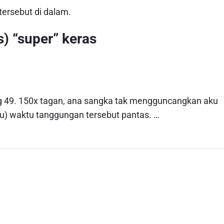
tersebut di dalam.
s) “super” keras
 49. 150x tagan, ana sangka tak mengguncangkan aku
bu) waktu tanggungan tersebut pantas. …