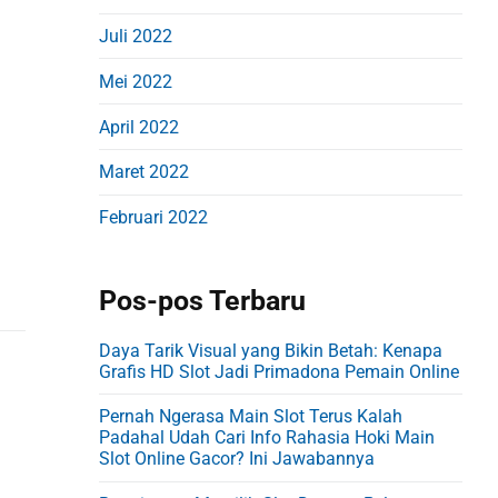
Juli 2022
Mei 2022
April 2022
Maret 2022
Februari 2022
Pos-pos Terbaru
Daya Tarik Visual yang Bikin Betah: Kenapa
Grafis HD Slot Jadi Primadona Pemain Online
Pernah Ngerasa Main Slot Terus Kalah
Padahal Udah Cari Info Rahasia Hoki Main
Slot Online Gacor? Ini Jawabannya