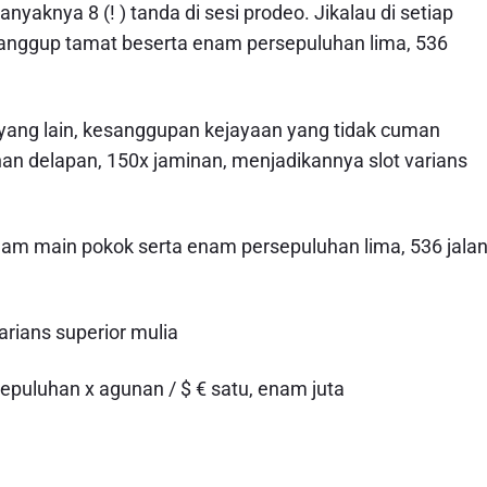
aknya 8 (! ) tanda di sesi prodeo. Jikalau di setiap
 sanggup tamat beserta enam persepuluhan lima, 536
 yang lain, kesanggupan kejayaan yang tidak cuman
n delapan, 150x jaminan, menjadikannya slot varians
 dalam main pokok serta enam persepuluhan lima, 536 jala
rians superior mulia
epuluhan x agunan / $ € satu, enam juta