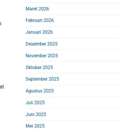
d
Maret 2026
e
a
b
Februari 2026
n
a
Januari 2026
r
Desember 2025
November 2025
Oktober 2025
September 2025
at
Agustus 2025
Juli 2025
Juni 2025
Mei 2025