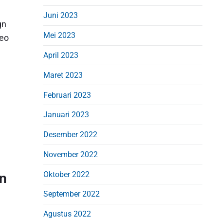
Juni 2023
gn
Mei 2023
deo
April 2023
Maret 2023
Februari 2023
Januari 2023
Desember 2022
November 2022
Oktober 2022
an
September 2022
Agustus 2022