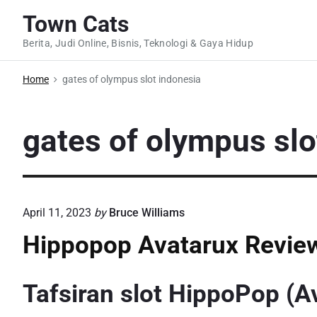
S
Town Cats
k
Berita, Judi Online, Bisnis, Teknologi & Gaya Hidup
i
p
Home
gates of olympus slot indonesia
t
o
c
gates of olympus slo
o
n
t
e
April 11, 2023
by
Bruce Williams
n
Hippopop Avatarux Review
t
Tafsiran slot HippoPop (A