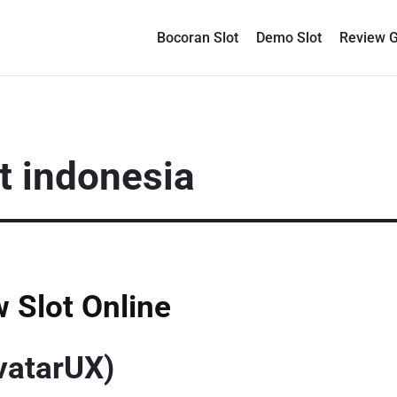
Bocoran Slot
Demo Slot
Review 
t indonesia
 Slot Online
vatarUX)