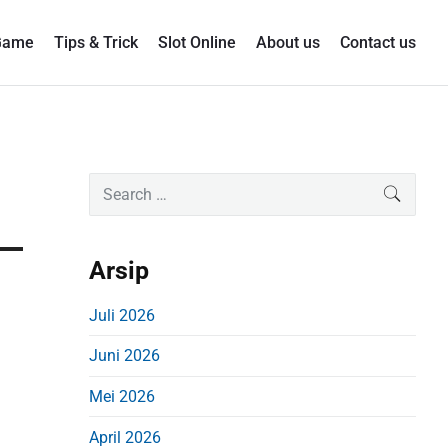
Game
Tips & Trick
Slot Online
About us
Contact us
P
S
SEARC
e
r
a
i
r
Arsip
m
c
a
h
Juli 2026
r
f
Juni 2026
o
y
r
S
Mei 2026
:
i
April 2026