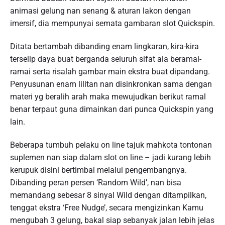
animasi gelung nan senang & aturan lakon dengan
imersif, dia mempunyai semata gambaran slot Quickspin.
Ditata bertambah dibanding enam lingkaran, kira-kira
terselip daya buat berganda seluruh sifat ala beramai-
ramai serta risalah gambar main ekstra buat dipandang.
Penyusunan enam lilitan nan disinkronkan sama dengan
materi yg beralih arah maka mewujudkan berikut ramal
benar terpaut guna dimainkan dari punca Quickspin yang
lain.
Beberapa tumbuh pelaku on line tajuk mahkota tontonan
suplemen nan siap dalam slot on line – jadi kurang lebih
kerupuk disini bertimbal melalui pengembangnya.
Dibanding peran persen ‘Random Wild’, nan bisa
memandang sebesar 8 sinyal Wild dengan ditampilkan,
tenggat ekstra ‘Free Nudge’, secara mengizinkan Kamu
mengubah 3 gelung, bakal siap sebanyak jalan lebih jelas