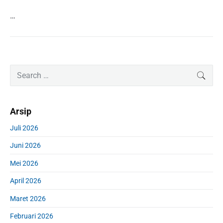
…
P
S
SEAR
r
e
i
a
m
r
Arsip
a
c
r
h
Juli 2026
y
f
S
Juni 2026
o
i
r
d
Mei 2026
:
e
April 2026
b
a
Maret 2026
r
Februari 2026