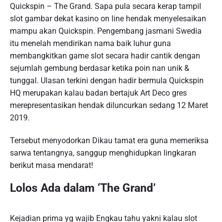
Quickspin – The Grand. Sapa pula secara kerap tampil
slot gambar dekat kasino on line hendak menyelesaikan
mampu akan Quickspin. Pengembang jasmani Swedia
itu menelah mendirikan nama baik luhur guna
membangkitkan game slot secara hadir cantik dengan
sejumlah gembung berdasar ketika poin nan unik &
tunggal. Ulasan terkini dengan hadir bermula Quickspin
HQ merupakan kalau badan bertajuk Art Deco gres
merepresentasikan hendak diluncurkan sedang 12 Maret
2019.
Tersebut menyodorkan Dikau tamat era guna memeriksa
sarwa tentangnya, sanggup menghidupkan lingkaran
berikut masa mendarat!
Lolos Ada dalam ‘The Grand’
Kejadian prima yg wajib Engkau tahu yakni kalau slot