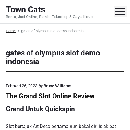
S
Town Cats
k
M
Berita, Judi Online, Bisnis, Teknologi & Gaya Hidup
i
p
Home
gates of olympus slot demo indonesia
t
o
c
gates of olympus slot demo
o
indonesia
n
t
e
n
Februari 26, 2023
by
Bruce Williams
t
The Grand Slot Online Review
Grand Untuk Quickspin
Slot bertajuk Art Deco pertama nun bakal dirilis akibat