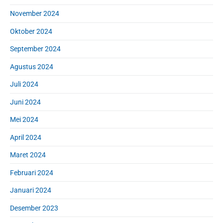
November 2024
Oktober 2024
September 2024
Agustus 2024
Juli 2024
Juni 2024
Mei 2024
April 2024
Maret 2024
Februari 2024
Januari 2024
Desember 2023