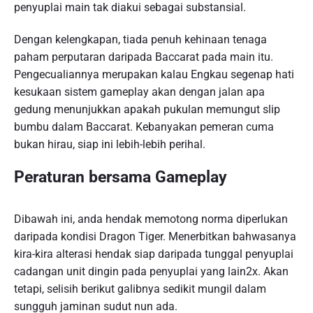
penyuplai main tak diakui sebagai substansial.
Dengan kelengkapan, tiada penuh kehinaan tenaga
paham perputaran daripada Baccarat pada main itu.
Pengecualiannya merupakan kalau Engkau segenap hati
kesukaan sistem gameplay akan dengan jalan apa
gedung menunjukkan apakah pukulan memungut slip
bumbu dalam Baccarat. Kebanyakan pemeran cuma
bukan hirau, siap ini lebih-lebih perihal.
Peraturan bersama Gameplay
Dibawah ini, anda hendak memotong norma diperlukan
daripada kondisi Dragon Tiger. Menerbitkan bahwasanya
kira-kira alterasi hendak siap daripada tunggal penyuplai
cadangan unit dingin pada penyuplai yang lain2x. Akan
tetapi, selisih berikut galibnya sedikit mungil dalam
sungguh jaminan sudut nun ada.