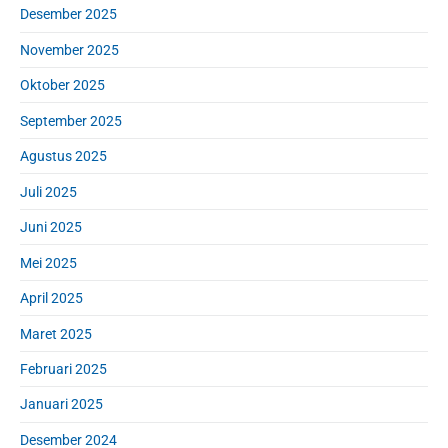
Desember 2025
November 2025
Oktober 2025
September 2025
Agustus 2025
Juli 2025
Juni 2025
Mei 2025
April 2025
Maret 2025
Februari 2025
Januari 2025
Desember 2024