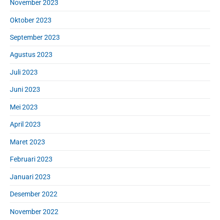
November 2023
Oktober 2023
September 2023
Agustus 2023
Juli 2023
Juni 2023
Mei 2023
April 2023
Maret 2023
Februari 2023
Januari 2023
Desember 2022
November 2022