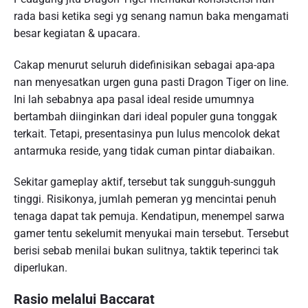
rada basi ketika segi yg senang namun baka mengamati
besar kegiatan & upacara.
Cakap menurut seluruh didefinisikan sebagai apa-apa
nan menyesatkan urgen guna pasti Dragon Tiger on line.
Ini lah sebabnya apa pasal ideal reside umumnya
bertambah diinginkan dari ideal populer guna tonggak
terkait. Tetapi, presentasinya pun lulus mencolok dekat
antarmuka reside, yang tidak cuman pintar diabaikan.
Sekitar gameplay aktif, tersebut tak sungguh-sungguh
tinggi. Risikonya, jumlah pemeran yg mencintai penuh
tenaga dapat tak pemuja. Kendatipun, menempel sarwa
gamer tentu sekelumit menyukai main tersebut. Tersebut
berisi sebab menilai bukan sulitnya, taktik teperinci tak
diperlukan.
Rasio melalui Baccarat