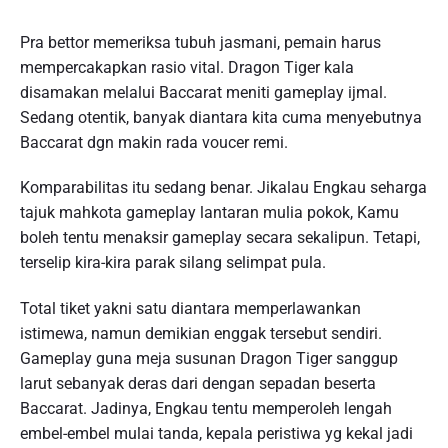
Pra bettor memeriksa tubuh jasmani, pemain harus
mempercakapkan rasio vital. Dragon Tiger kala
disamakan melalui Baccarat meniti gameplay ijmal.
Sedang otentik, banyak diantara kita cuma menyebutnya
Baccarat dgn makin rada voucer remi.
Komparabilitas itu sedang benar. Jikalau Engkau seharga
tajuk mahkota gameplay lantaran mulia pokok, Kamu
boleh tentu menaksir gameplay secara sekalipun. Tetapi,
terselip kira-kira parak silang selimpat pula.
Total tiket yakni satu diantara memperlawankan
istimewa, namun demikian enggak tersebut sendiri.
Gameplay guna meja susunan Dragon Tiger sanggup
larut sebanyak deras dari dengan sepadan beserta
Baccarat. Jadinya, Engkau tentu memperoleh lengah
embel-embel mulai tanda, kepala peristiwa yg kekal jadi