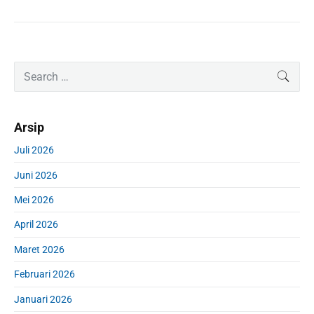
P
S
SEAR
r
e
i
a
m
r
Arsip
a
c
r
h
Juli 2026
y
f
S
Juni 2026
o
i
r
d
Mei 2026
:
e
April 2026
b
a
Maret 2026
r
Februari 2026
Januari 2026