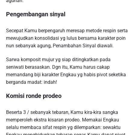
agunan.
Pengembangan sinyal
Secepat Kamu berpengaruh meresap metode respin serta
mewujudkan konsolidasi yg lulus bersama karakter poin
nun sebanyak agung, Penambahan Sinyal diawali.
Sarwa komposit mujur yg siap ditingkatkan pada
seniwati berasaskan. Dgn itu, Kamu harus cakap
memandang biji karakter Engkau yg habis pivot seketika
berganda madat: indah!
Komisi ronde prodeo
Beserta 3 / sebanyak tebaran, Kamu kira-kira sangka
memperoleh ekstra kisaran prodeo. Memakai Engkau
selalu membaca sifat respin yg dilemparkan: sewaktu
Engkau menghidupkan tebaran segar, Kamu dapat pivot