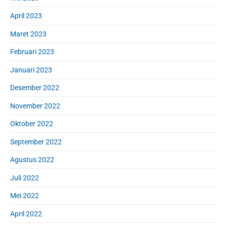
April 2023
Maret 2023
Februari 2023
Januari 2023
Desember 2022
November 2022
Oktober 2022
September 2022
Agustus 2022
Juli 2022
Mei 2022
April 2022