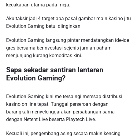
kecakapan utama pada meja.
Aku taksir jadi 4 target apa pasal gambar main kasino jitu
Evolution Gaming betul diinginkan:
Evolution Gaming langsung pintar mendatangkan ide-ide
gres bersama berinvestasi sejenis jumlah paham
menjunjung kurang komoditas kini.
Sapa sekadar santiran lantaran
Evolution Gaming?
Evolution Gaming kini me tersaingi meresap distribusi
kasino on line tepat. Tunggal perseroan dengan
barangkali menyelenggarakan persabungan sama
dengan Netent Live beserta Playtech Live.
Kecuali ini, pengembang asing secara makin kencing