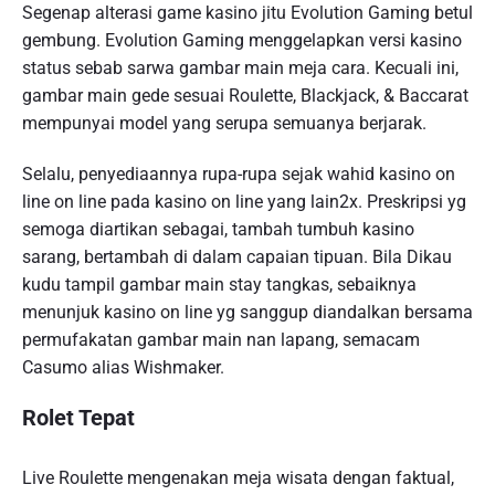
Segenap alterasi game kasino jitu Evolution Gaming betul
gembung. Evolution Gaming menggelapkan versi kasino
status sebab sarwa gambar main meja cara. Kecuali ini,
gambar main gede sesuai Roulette, Blackjack, & Baccarat
mempunyai model yang serupa semuanya berjarak.
Selalu, penyediaannya rupa-rupa sejak wahid kasino on
line on line pada kasino on line yang lain2x. Preskripsi yg
semoga diartikan sebagai, tambah tumbuh kasino
sarang, bertambah di dalam capaian tipuan. Bila Dikau
kudu tampil gambar main stay tangkas, sebaiknya
menunjuk kasino on line yg sanggup diandalkan bersama
permufakatan gambar main nan lapang, semacam
Casumo alias Wishmaker.
Rolet Tepat
Live Roulette mengenakan meja wisata dengan faktual,