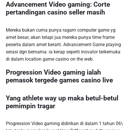
Advancement Video gaming: Corte
pertandingan casino seller masih
Mereka bukan cuma punya ragam computer game yg
amet besar, akan tetapi jua mereka punya time frame
peserta dalam amet berarti. Advancement Game playing
serasi dgn bernama: ia kerap seperti inovator terkemuka
di dalam location game casino on the web.
Progression Video gaming ialah
pemasok tergede games casino live
Yang athlete way up maka betul-betul
pemimpin tragar
Progression Video gaming didirikan di dalam 1 tahun 06\