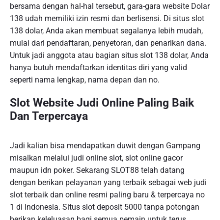
bersama dengan hal-hal tersebut, gara-gara website Dolar
138 udah memiliki izin resmi dan berlisensi. Di situs slot
138 dolar, Anda akan membuat segalanya lebih mudah,
mulai dari pendaftaran, penyetoran, dan penarikan dana.
Untuk jadi anggota atau bagian situs slot 138 dolar, Anda
hanya butuh mendaftarkan identitas diri yang valid
seperti nama lengkap, nama depan dan no.
Slot Website Judi Online Paling Baik
Dan Terpercaya
Jadi kalian bisa mendapatkan duwit dengan Gampang
misalkan melalui judi online slot, slot online gacor
maupun idn poker. Sekarang SLOT88 telah datang
dengan berikan pelayanan yang terbaik sebagai web judi
slot terbaik dan online resmi paling baru & terpercaya no
1 di Indonesia. Situs slot deposit 5000 tanpa potongan
berikan keleluasan bagi semua pemain untuk terus