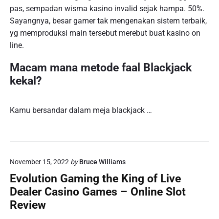
pas, sempadan wisma kasino invalid sejak hampa. 50%.
Sayangnya, besar gamer tak mengenakan sistem terbaik,
yg memproduksi main tersebut merebut buat kasino on
line.
Macam mana metode faal Blackjack
kekal?
Kamu bersandar dalam meja blackjack …
November 15, 2022
by
Bruce Williams
Evolution Gaming the King of Live
Dealer Casino Games – Online Slot
Review