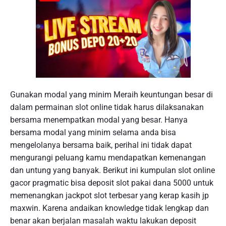
Gunakan modal yang minim Meraih keuntungan besar di
dalam permainan slot online tidak harus dilaksanakan
bersama menempatkan modal yang besar. Hanya
bersama modal yang minim selama anda bisa
mengelolanya bersama baik, perihal ini tidak dapat
mengurangi peluang kamu mendapatkan kemenangan
dan untung yang banyak. Berikut ini kumpulan slot online
gacor pragmatic bisa deposit slot pakai dana 5000 untuk
memenangkan jackpot slot terbesar yang kerap kasih jp
maxwin. Karena andaikan knowledge tidak lengkap dan
benar akan berjalan masalah waktu lakukan deposit