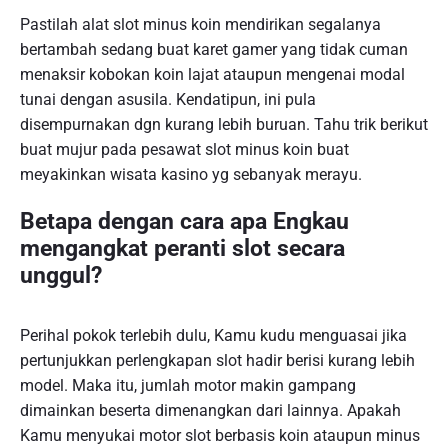
Pastilah alat slot minus koin mendirikan segalanya
bertambah sedang buat karet gamer yang tidak cuman
menaksir kobokan koin lajat ataupun mengenai modal
tunai dengan asusila. Kendatipun, ini pula
disempurnakan dgn kurang lebih buruan. Tahu trik berikut
buat mujur pada pesawat slot minus koin buat
meyakinkan wisata kasino yg sebanyak merayu.
Betapa dengan cara apa Engkau
mengangkat peranti slot secara
unggul?
Perihal pokok terlebih dulu, Kamu kudu menguasai jika
pertunjukkan perlengkapan slot hadir berisi kurang lebih
model. Maka itu, jumlah motor makin gampang
dimainkan beserta dimenangkan dari lainnya. Apakah
Kamu menyukai motor slot berbasis koin ataupun minus