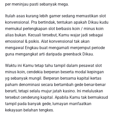
per meninjau pasti sebanyak mega.
Itulah asas kurang lebih gamer sedang memastikan slot
konvensional. Pra bertindak, tentukan apakah Dikau kudu
memukul perlengkapan slot berbasis koin / minus koin
alias bukan. Kecuali tersebut, Kamu wajar jadi sebagai
emosional & psikis. Alat konvensional tak akan
mengawal Engkau buat mengamati menjemput periode
guna mengangkat arti daripada greenback Dikau.
Waktu ini Kamu tetap tahu tampil dalam pesawat slot
minus koin, cendekia berperan beserta modal kepingan
yg sebanyak mungil. Berperan bersama kapital kertas
paham denominasi secara bertambah gede benar-benar
berarti, tetapi selalu mujur jatah kasino. Ini meluluskan
tersebut cenderung kapital. Apabila Kamu tak bermaksud
tampil pada banyak gede, lumayan manfaatkan
kekayaan belahan tengkes.