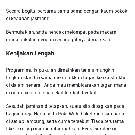
Secara begitu, bersama-sama sama dengan kaum pokok
di keadaan jasmani:
Bermula kian, anda hendak melompat pada macam
mana pukulan dengan sesungguhnya dimainkan.
Kebijakan Lengah
Program mulia pukulan dimainkan terlalu mungkin.
Engkau start bersama memurukkan tagan ketika struktur
di dalam senarai. Anda mau membicarakan tagan mana
dengan cakap tersua dekat lembah berikut.
Sesudah jaminan ditetapkan, suatu slip dibagikan pada
bagian meja Naga serta Pak. Wahid tiket meresap pada
di setiap lambung, serta cuma tersebut. Tiada terutama
tiket remi yg mampu ditambahkan. Berisi surat remi