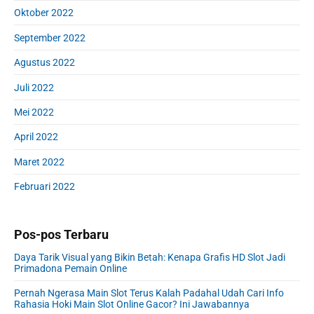
Oktober 2022
September 2022
Agustus 2022
Juli 2022
Mei 2022
April 2022
Maret 2022
Februari 2022
Pos-pos Terbaru
Daya Tarik Visual yang Bikin Betah: Kenapa Grafis HD Slot Jadi
Primadona Pemain Online
Pernah Ngerasa Main Slot Terus Kalah Padahal Udah Cari Info
Rahasia Hoki Main Slot Online Gacor? Ini Jawabannya