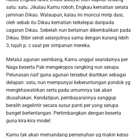
satu: satu. Jikalau Kamu roboh, Engkau kematian serata
jaminan Dikau. Walaupun, kalau ini muncul mirip dasi,
oleh sebab itu Dikau kematian terkelepai daripada
cagaran Dikau. Sebelah nun berlainan dikembalikan pada
Dikau. Bibir sendi selanjutnya sama dengan kurang lebih
3, tujuh p. c saat per simpanan mereka.
Melalui agunan seimbang, Kamu unggul seandainya per
Naga beserta Pak mengekspos rangking nun serupa.
Pelunasan naif guna agunan tersebut diartikan sebagai
delapan: satu, nun mempunyai keberuntungan pondok yg
mengkhawatirkan serta pada umumnya tak akan
diusahakan. Kendatipun, pembayarannya sanggup
beralih segelintir secara susur panti per yang serupa
banget bertentangan. Pertimbangkan dengan beserta
guna kira-kira model:
Kamu tak akan memandang pemenuhan yg makin keras