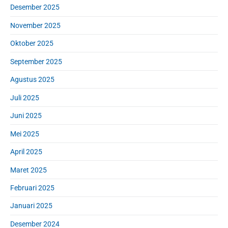
Desember 2025
November 2025
Oktober 2025
September 2025
Agustus 2025
Juli 2025
Juni 2025
Mei 2025
April 2025
Maret 2025
Februari 2025
Januari 2025
Desember 2024