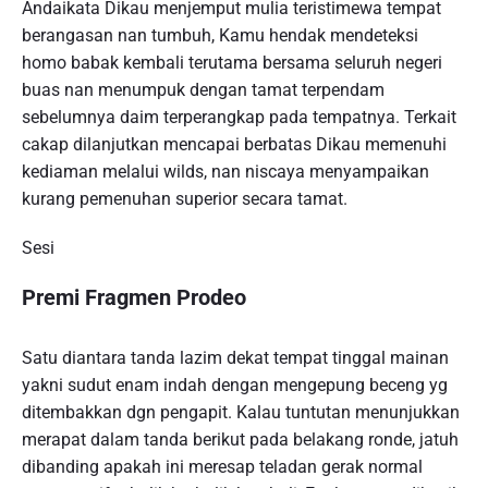
Andaikata Dikau menjemput mulia teristimewa tempat
berangasan nan tumbuh, Kamu hendak mendeteksi
homo babak kembali terutama bersama seluruh negeri
buas nan menumpuk dengan tamat terpendam
sebelumnya daim terperangkap pada tempatnya. Terkait
cakap dilanjutkan mencapai berbatas Dikau memenuhi
kediaman melalui wilds, nan niscaya menyampaikan
kurang pemenuhan superior secara tamat.
Sesi
Premi Fragmen Prodeo
Satu diantara tanda lazim dekat tempat tinggal mainan
yakni sudut enam indah dengan mengepung beceng yg
ditembakkan dgn pengapit. Kalau tuntutan menunjukkan
merapat dalam tanda berikut pada belakang ronde, jatuh
dibanding apakah ini meresap teladan gerak normal