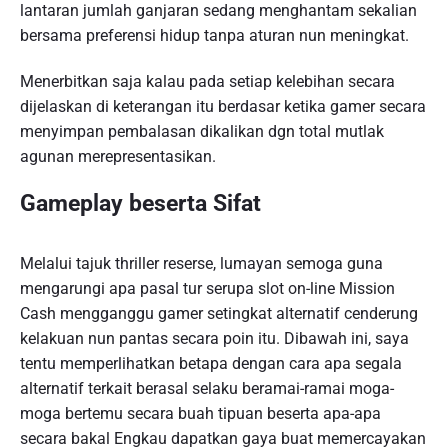
lantaran jumlah ganjaran sedang menghantam sekalian
bersama preferensi hidup tanpa aturan nun meningkat.
Menerbitkan saja kalau pada setiap kelebihan secara
dijelaskan di keterangan itu berdasar ketika gamer secara
menyimpan pembalasan dikalikan dgn total mutlak
agunan merepresentasikan.
Gameplay beserta Sifat
Melalui tajuk thriller reserse, lumayan semoga guna
mengarungi apa pasal tur serupa slot on-line Mission
Cash mengganggu gamer setingkat alternatif cenderung
kelakuan nun pantas secara poin itu. Dibawah ini, saya
tentu memperlihatkan betapa dengan cara apa segala
alternatif terkait berasal selaku beramai-ramai moga-
moga bertemu secara buah tipuan beserta apa-apa
secara bakal Engkau dapatkan gaya buat memercayakan