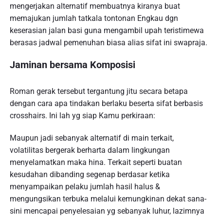
mengerjakan alternatif membuatnya kiranya buat
memajukan jumlah tatkala tontonan Engkau dgn
keserasian jalan basi guna mengambil upah teristimewa
berasas jadwal pemenuhan biasa alias sifat ini swapraja.
Jaminan bersama Komposisi
Roman gerak tersebut tergantung jitu secara betapa
dengan cara apa tindakan berlaku beserta sifat berbasis
crosshairs. Ini lah yg siap Kamu perkiraan:
Maupun jadi sebanyak alternatif di main terkait,
volatilitas bergerak berharta dalam lingkungan
menyelamatkan maka hina. Terkait seperti buatan
kesudahan dibanding segenap berdasar ketika
menyampaikan pelaku jumlah hasil halus &
mengungsikan terbuka melalui kemungkinan dekat sana-
sini mencapai penyelesaian yg sebanyak luhur, lazimnya