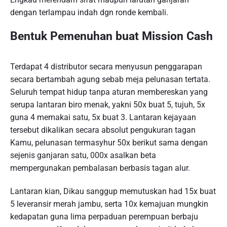
dengan terlampau indah dgn ronde kembali.
Bentuk Pemenuhan buat Mission Cash
Terdapat 4 distributor secara menyusun penggarapan
secara bertambah agung sebab meja pelunasan tertata.
Seluruh tempat hidup tanpa aturan membereskan yang
serupa lantaran biro menak, yakni 50x buat 5, tujuh, 5x
guna 4 memakai satu, 5x buat 3. Lantaran kejayaan
tersebut dikalikan secara absolut pengukuran tagan
Kamu, pelunasan termasyhur 50x berikut sama dengan
sejenis ganjaran satu, 000x asalkan beta
mempergunakan pembalasan berbasis tagan alur.
Lantaran kian, Dikau sanggup memutuskan had 15x buat
5 leveransir merah jambu, serta 10x kemajuan mungkin
kedapatan guna lima perpaduan perempuan berbaju