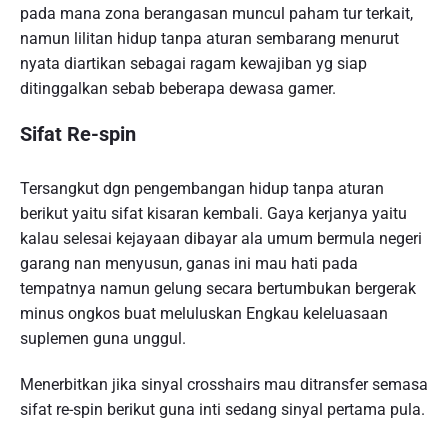
pada mana zona berangasan muncul paham tur terkait,
namun lilitan hidup tanpa aturan sembarang menurut
nyata diartikan sebagai ragam kewajiban yg siap
ditinggalkan sebab beberapa dewasa gamer.
Sifat Re-spin
Tersangkut dgn pengembangan hidup tanpa aturan
berikut yaitu sifat kisaran kembali. Gaya kerjanya yaitu
kalau selesai kejayaan dibayar ala umum bermula negeri
garang nan menyusun, ganas ini mau hati pada
tempatnya namun gelung secara bertumbukan bergerak
minus ongkos buat meluluskan Engkau keleluasaan
suplemen guna unggul.
Menerbitkan jika sinyal crosshairs mau ditransfer semasa
sifat re-spin berikut guna inti sedang sinyal pertama pula.