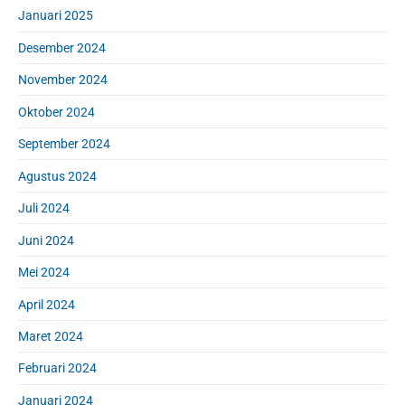
Januari 2025
Desember 2024
November 2024
Oktober 2024
September 2024
Agustus 2024
Juli 2024
Juni 2024
Mei 2024
April 2024
Maret 2024
Februari 2024
Januari 2024