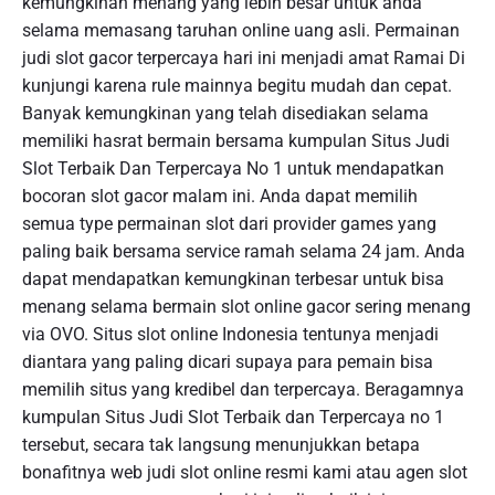
kemungkinan menang yang lebih besar untuk anda
selama memasang taruhan online uang asli. Permainan
judi slot gacor terpercaya hari ini menjadi amat Ramai Di
kunjungi karena rule mainnya begitu mudah dan cepat.
Banyak kemungkinan yang telah disediakan selama
memiliki hasrat bermain bersama kumpulan Situs Judi
Slot Terbaik Dan Terpercaya No 1 untuk mendapatkan
bocoran slot gacor malam ini. Anda dapat memilih
semua type permainan slot dari provider games yang
paling baik bersama service ramah selama 24 jam. Anda
dapat mendapatkan kemungkinan terbesar untuk bisa
menang selama bermain slot online gacor sering menang
via OVO. Situs slot online Indonesia tentunya menjadi
diantara yang paling dicari supaya para pemain bisa
memilih situs yang kredibel dan terpercaya. Beragamnya
kumpulan Situs Judi Slot Terbaik dan Terpercaya no 1
tersebut, secara tak langsung menunjukkan betapa
bonafitnya web judi slot online resmi kami atau agen slot