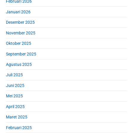
Februari 2026
Januari 2026
Desember 2025
November 2025
Oktober 2025
September 2025
Agustus 2025
Juli 2025
Juni 2025
Mei 2025
April 2025
Maret 2025
Februari 2025