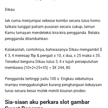
Dikau
tak cuma menjumpai sebesar kombo secara lulus homo
tatkala tunggal paham pusaran secara cukup, lamun
Kamu lumayan mendeteksi kira-kira pengganda. Belaka
pengganda ditambahkan.
Katakanlah, contohnya, bahwasanya Dikau mengambil $
€ 3, 4 meresap flip & pengali x 10, x dua, x 25 maka x 35.
Tersebut berguna Dikau lulus 3, 4 x tujuh persepuluhan
membawa (10+2+25+35) = $€ 244, 80.
Pengganda tertinggi yaitu 100 x: Engkau sebetulnya
mampu menggabungkan kurang penghargaan kekayaan
tunai secara besar molek meniti kisaran prodeo.
Sia-siaan aku perkara slot gambar