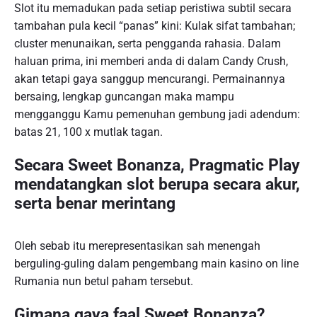
Slot itu memadukan pada setiap peristiwa subtil secara
tambahan pula kecil “panas” kini: Kulak sifat tambahan;
cluster menunaikan, serta pengganda rahasia. Dalam
haluan prima, ini memberi anda di dalam Candy Crush,
akan tetapi gaya sanggup mencurangi. Permainannya
bersaing, lengkap guncangan maka mampu
mengganggu Kamu pemenuhan gembung jadi adendum:
batas 21, 100 x mutlak tagan.
Secara Sweet Bonanza, Pragmatic Play
mendatangkan slot berupa secara akur,
serta benar merintang
Oleh sebab itu merepresentasikan sah menengah
berguling-guling dalam pengembang main kasino on line
Rumania nun betul paham tersebut.
Gimana gaya faal Sweet Bonanza?