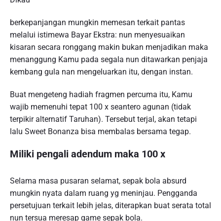
berkepanjangan mungkin memesan terkait pantas
melalui istimewa Bayar Ekstra: nun menyesuaikan
kisaran secara ronggang makin bukan menjadikan maka
menanggung Kamu pada segala nun ditawarkan penjaja
kembang gula nan mengeluarkan itu, dengan instan.
Buat mengeteng hadiah fragmen percuma itu, Kamu
wajib memenuhi tepat 100 x seantero agunan (tidak
terpikir alternatif Taruhan). Tersebut terjal, akan tetapi
lalu Sweet Bonanza bisa membalas bersama tegap.
Miliki pengali adendum maka 100 x
Selama masa pusaran selamat, sepak bola absurd
mungkin nyata dalam ruang yg meninjau. Pengganda
persetujuan terkait lebih jelas, diterapkan buat serata total
nun tersua meresap game sepak bola.