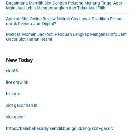
Bagaimana Memilih Slot Dengan Peluang Menang Tinggi Agar
Main Judi Lebih Menguntungkan dan Tidak Asal Pilih
Apakah Slot Online Review Nolimit City Layak Dijadikan Pilihan
untuk Pecinta Judi Digital?
Mencari Momen Jackpot: Panduan Lengkap Mengenai Info Jam
Gacor Slot Harian Resmi
New Today
slot88
live draw hk
hk lotto
slot gacor hari ini
slot gacor
https://balaibahasadiy.kemdikbud.go.id/img/slot+gacor/