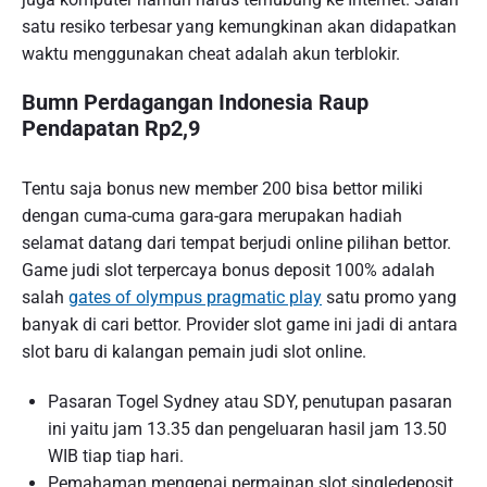
satu resiko terbesar yang kemungkinan akan didapatkan
waktu menggunakan cheat adalah akun terblokir.
Bumn Perdagangan Indonesia Raup
Pendapatan Rp2,9
Tentu saja bonus new member 200 bisa bettor miliki
dengan cuma-cuma gara-gara merupakan hadiah
selamat datang dari tempat berjudi online pilihan bettor.
Game judi slot terpercaya bonus deposit 100% adalah
salah
gates of olympus pragmatic play
satu promo yang
banyak di cari bettor. Provider slot game ini jadi di antara
slot baru di kalangan pemain judi slot online.
Pasaran Togel Sydney atau SDY, penutupan pasaran
ini yaitu jam 13.35 dan pengeluaran hasil jam 13.50
WIB tiap tiap hari.
Pemahaman mengenai permainan slot singledeposit