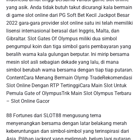
yang asik. Anda tidak butuh takut dicurangi kala bermain
di game slot online dari PG Soft Bet Kecil Jackpot Besar
2022 gara-gara provider slot online satu ini telah memiliki
lisensi internasional berasal dari Inggris, Malta, dan
Gibraltar. Slot Gates Of Olympus miliki dua simbol
pengumpul koin dan tiga simbol garis pembayaran yang
beralih warna kala gulungan berputar. Ini mirip bersama
mesin slot asli sebagian dekade yang lalu, di mana
simbol berubah warna bersama dengan tiap tiap putaran.
ContentCara Menang Bermain Olymp TradeRekomendasi
Slot Online Dengan RTP TertinggiCara Main Slot Untuk
Pemula Gate of OlympusTrik Main Slot Olympus Terbaru
– Slot Online Gacor
88 Fortunes dari SLOT88 mengusung tema
menyenangkan bersama dengan latar belakang merah
keberuntungan dan simbol-simbol yang terinspirasi dari
Asia. Pilihan jackpot yang melimpah, belum lagi putaran