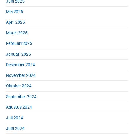
Juni 2025
Mei 2025
April 2025
Maret 2025
Februari 2025
Januari 2025
Desember 2024
November 2024
Oktober 2024
September 2024
Agustus 2024
Juli 2024
Juni 2024