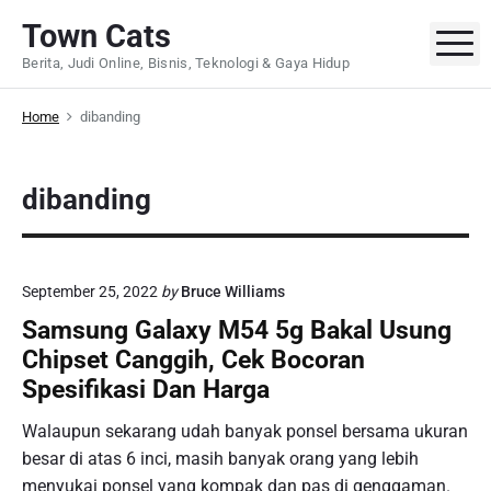
S
Town Cats
k
M
Berita, Judi Online, Bisnis, Teknologi & Gaya Hidup
i
p
Home
dibanding
t
o
c
dibanding
o
n
t
e
September 25, 2022
by
Bruce Williams
n
Samsung Galaxy M54 5g Bakal Usung
t
Chipset Canggih, Cek Bocoran
Spesifikasi Dan Harga
Walaupun sekarang udah banyak ponsel bersama ukuran
besar di atas 6 inci, masih banyak orang yang lebih
menyukai ponsel yang kompak dan pas di genggaman.