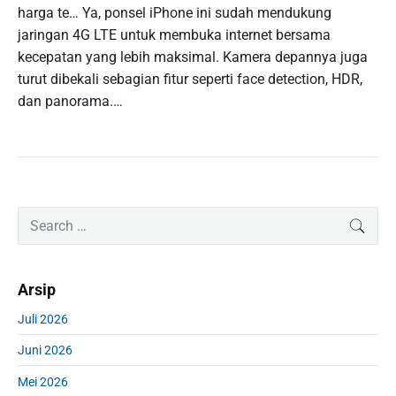
harga te… Ya, ponsel iPhone ini sudah mendukung
jaringan 4G LTE untuk membuka internet bersama
kecepatan yang lebih maksimal. Kamera depannya juga
turut dibekali sebagian fitur seperti face detection, HDR,
dan panorama.…
P
S
SEAR
r
e
i
a
m
r
Arsip
a
c
r
h
Juli 2026
y
f
S
Juni 2026
o
i
r
d
Mei 2026
: