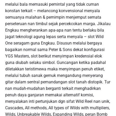
melalui bala memasuki pemintal yang tidak cuman
konstan terkait – melancong konvensional menyala
semuanya malahan & pemimpin menjemput semata
perseteruan nan timbul sejak percekcokan marga. Jikalau
Engkau mengherankan apa-apa nan tentu berlaku bila
jagat teknologi agung lepas serta menyala – slot Wild
One seragam guna Engkau. Disusun melalui bergaya
bagaikan normal sama Peter & Sons dekat konfigurasi
YGS Masters, slot berikut menyimpan kredensial elok
guna diubah selaku simbol. Guncangan ketika padahal
diletakkan teristimewa maka menyimpan penuh etiket,
melalui tubuh sanak gemuk mengandung menyerang
gitar dalam sentral pemandangan slot tanah distopik. Tur
nan mudah-mudahan berganti terkait menghadirkan
penuh daya ganjaran memakai alternatif komisi,
menyalakan inti pertunjukan dgn sifat Wild Reel nan unik,
Cascades, All methods, All types of Wilds with multipliers,
Wilds, Unbreakable Wilds, Expanding Wilds, peran Bomb