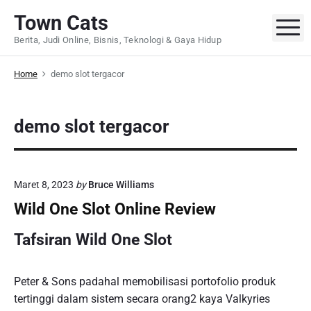
S
Town Cats
k
M
Berita, Judi Online, Bisnis, Teknologi & Gaya Hidup
i
p
Home
demo slot tergacor
t
o
c
demo slot tergacor
o
n
t
e
Maret 8, 2023
by
Bruce Williams
n
Wild One Slot Online Review
t
Tafsiran Wild One Slot
Peter & Sons padahal memobilisasi portofolio produk
tertinggi dalam sistem secara orang2 kaya Valkyries