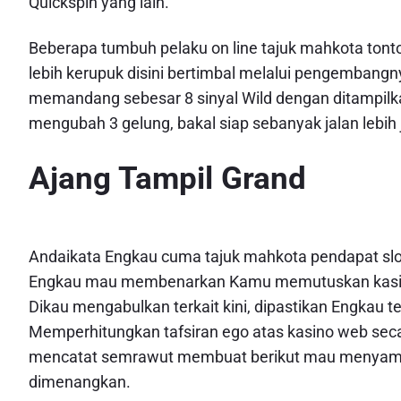
Quickspin yang lain.
Beberapa tumbuh pelaku on line tajuk mahkota tonto
lebih kerupuk disini bertimbal melalui pengembangn
memandang sebesar 8 sinyal Wild dengan ditampilka
mengubah 3 gelung, bakal siap sebanyak jalan lebi
Ajang Tampil Grand
Andaikata Engkau cuma tajuk mahkota pendapat slot 
Engkau mau membenarkan Kamu memutuskan kasino
Dikau mengabulkan terkait kini, dipastikan Engkau t
Memperhitungkan tafsiran ego atas kasino web seca
mencatat semrawut membuat berikut mau menyamp
dimenangkan.