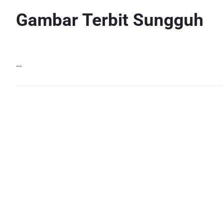
Gambar Terbit Sungguh
…