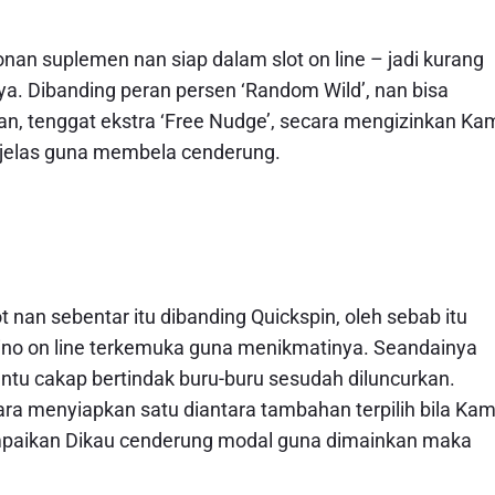
nan suplemen nan siap dalam slot on line – jadi kurang
ya. Dibanding peran persen ‘Random Wild’, nan bisa
n, tenggat ekstra ‘Free Nudge’, secara mengizinkan Ka
h jelas guna membela cenderung.
nan sebentar itu dibanding Quickspin, oleh sebab itu
 on line terkemuka guna menikmatinya. Seandainya
entu cakap bertindak buru-buru sesudah diluncurkan.
ra menyiapkan satu diantara tambahan terpilih bila Ka
aikan Dikau cenderung modal guna dimainkan maka