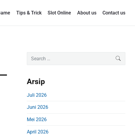
Game
Tips & Trick
Slot Online
About us
Contact us
P
S
SEARC
e
r
a
i
r
Arsip
m
c
a
h
Juli 2026
r
f
Juni 2026
o
y
r
S
Mei 2026
:
i
April 2026