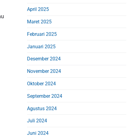
April 2025
au
Maret 2025
Februari 2025
Januari 2025
Desember 2024
November 2024
Oktober 2024
September 2024
Agustus 2024
Juli 2024
Juni 2024