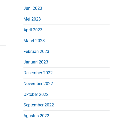
Juni 2023
Mei 2023
April 2023
Maret 2023
Februari 2023
Januari 2023
Desember 2022
November 2022
Oktober 2022
September 2022
Agustus 2022