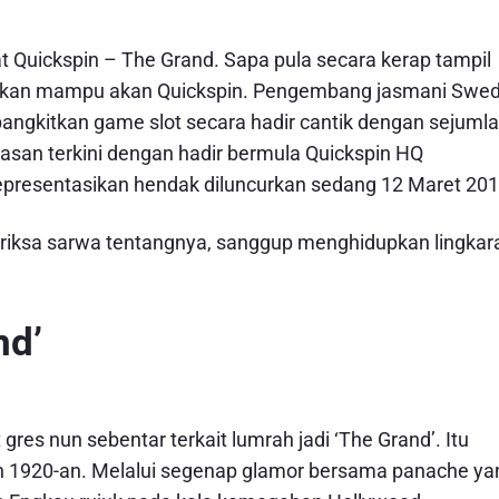
bat Quickspin – The Grand. Sapa pula secara kerap tampil
saikan mampu akan Quickspin. Pengembang jasmani Swed
ngkitkan game slot secara hadir cantik dengan sejuml
lasan terkini dengan hadir bermula Quickspin HQ
epresentasikan hendak diluncurkan sedang 12 Maret 201
iksa sarwa tentangnya, sanggup menghidupkan lingkar
nd’
gres nun sebentar terkait lumrah jadi ‘The Grand’. Itu
ikh 1920-an. Melalui segenap glamor bersama panache ya