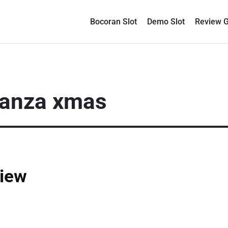
Bocoran Slot
Demo Slot
Review 
nanza xmas
view