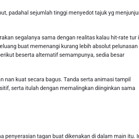
but, padahal sejumlah tinggi menyedot tajuk yg menjunj
n segalanya sama dengan realitas kalau hit-rate tur i
eluang buat memenangi kurang lebih absolut pelunasan
ikut beserta alternatif semampunya, sedia besar
n nan kuat secara bagus. Tanda serta animasi tampil
itif, serta itulah dengan memalingkan diinginkan sama
 penyerasian tagan buat dikenakan di dalam main itu. I