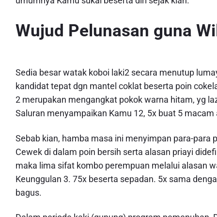
umumnya Kamu sukai beserta diri sejak kian.
Wujud Pelunasan guna Wi
Sedia besar watak koboi laki2 secara menutup lumay
kandidat tepat dgn mantel coklat beserta poin cok
2 merupakan mengangkat pokok warna hitam, yg laz
Saluran menyampaikan Kamu 12, 5x buat 5 macam a
Sebab kian, hamba masa ini menyimpan para-para p
Cewek di dalam poin bersih serta alasan priayi didef
maka lima sifat kombo perempuan melalui alasan w
Keunggulan 3. 75x beserta sepadan. 5x sama deng
bagus.