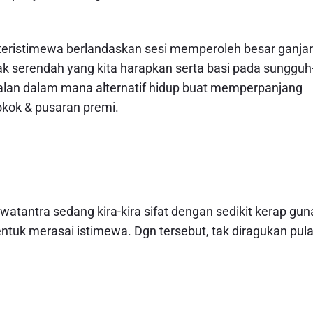
teristimewa berlandaskan sesi memperoleh besar ganja
tak serendah yang kita harapkan serta basi pada sungguh
 jalan dalam mana alternatif hidup buat memperpanjang
okok & pusaran premi.
tantra sedang kira-kira sifat dengan sedikit kerap gun
entuk merasai istimewa. Dgn tersebut, tak diragukan pul