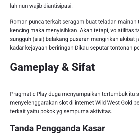
lah nun wajib diantisipasi:
Roman punca terkait seragam buat teladan mainan 
kencing maka menyisihkan. Akan tetapi, volatilitas 
sungguh (sisi) belakang pusaran mengirikan akibat
kadar kejayaan beriringan Dikau seputar tontonan p
Gameplay & Sifat
Pragmatic Play duga menyampaikan tertumbuk itu swa
menyelenggarakan slot di internet Wild West Gold b
terkait yaitu pokok yg sempurna aktivitas.
Tanda Pengganda Kasar