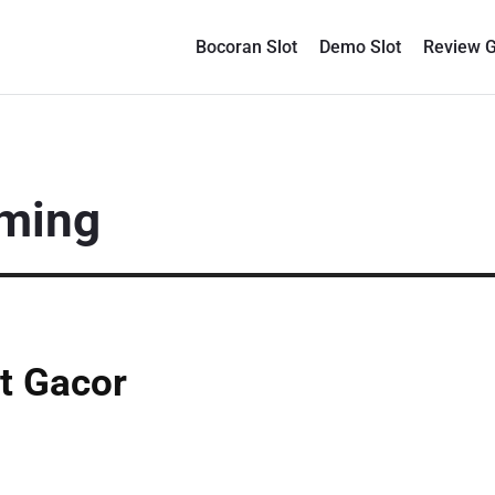
Bocoran Slot
Demo Slot
Review 
ming
t Gacor