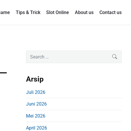
Game
Tips & Trick
Slot Online
About us
Contact us
P
S
SEARC
e
r
a
i
r
Arsip
m
c
a
h
Juli 2026
r
f
Juni 2026
o
y
r
S
Mei 2026
:
i
April 2026