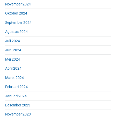
November 2024
Oktober 2024
September 2024
Agustus 2024
Juli 2024
Juni 2024
Mei 2024
April 2024
Maret 2024
Februari 2024
Januari 2024
Desember 2023
November 2023