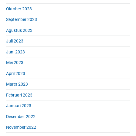
Oktober 2023
September 2023
Agustus 2023
Juli 2023
Juni 2023
Mei 2023
April 2023
Maret 2023
Februari 2023
Januari 2023
Desember 2022
November 2022