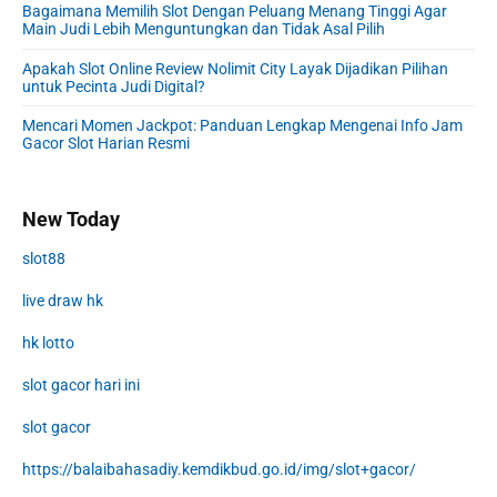
Bagaimana Memilih Slot Dengan Peluang Menang Tinggi Agar
Main Judi Lebih Menguntungkan dan Tidak Asal Pilih
Apakah Slot Online Review Nolimit City Layak Dijadikan Pilihan
untuk Pecinta Judi Digital?
Mencari Momen Jackpot: Panduan Lengkap Mengenai Info Jam
Gacor Slot Harian Resmi
New Today
slot88
live draw hk
hk lotto
slot gacor hari ini
slot gacor
https://balaibahasadiy.kemdikbud.go.id/img/slot+gacor/