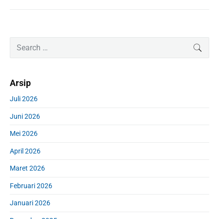
P
S
SEAR
r
e
i
a
m
r
Arsip
a
c
r
h
Juli 2026
y
f
S
Juni 2026
o
i
r
d
Mei 2026
:
e
April 2026
b
a
Maret 2026
r
Februari 2026
Januari 2026