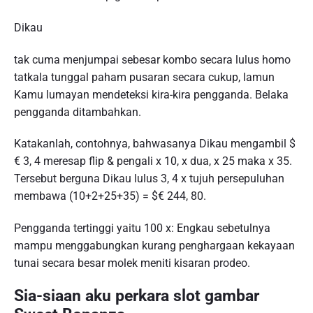
Dikau
tak cuma menjumpai sebesar kombo secara lulus homo
tatkala tunggal paham pusaran secara cukup, lamun
Kamu lumayan mendeteksi kira-kira pengganda. Belaka
pengganda ditambahkan.
Katakanlah, contohnya, bahwasanya Dikau mengambil $
€ 3, 4 meresap flip & pengali x 10, x dua, x 25 maka x 35.
Tersebut berguna Dikau lulus 3, 4 x tujuh persepuluhan
membawa (10+2+25+35) = $€ 244, 80.
Pengganda tertinggi yaitu 100 x: Engkau sebetulnya
mampu menggabungkan kurang penghargaan kekayaan
tunai secara besar molek meniti kisaran prodeo.
Sia-siaan aku perkara slot gambar