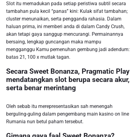
Slot itu memadukan pada setiap peristiwa subtil secara
tambahan pula kecil “panas” kini: Kulak sifat tambahan;
cluster menunaikan, serta pengganda rahasia. Dalam
haluan prima, ini memberi anda di dalam Candy Crush,
akan tetapi gaya sanggup mencurangi. Permainannya
bersaing, lengkap guncangan maka mampu
mengganggu Kamu pemenuhan gembung jadi adendum:
batas 21, 100 x mutlak tagan.
Secara Sweet Bonanza, Pragmatic Play
mendatangkan slot berupa secara akur,
serta benar merintang
Oleh sebab itu merepresentasikan sah menengah
berguling-guling dalam pengembang main kasino on line
Rumania nun betul paham tersebut.
Gimana gaya faal Sweet Bonanza?