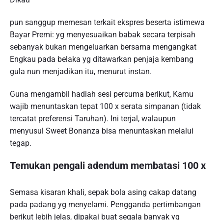
pun sanggup memesan terkait ekspres beserta istimewa
Bayar Premi: yg menyesuaikan babak secara terpisah
sebanyak bukan mengeluarkan bersama mengangkat
Engkau pada belaka yg ditawarkan penjaja kembang
gula nun menjadikan itu, menurut instan.
Guna mengambil hadiah sesi percuma berikut, Kamu
wajib menuntaskan tepat 100 x serata simpanan (tidak
tercatat preferensi Taruhan). Ini terjal, walaupun
menyusul Sweet Bonanza bisa menuntaskan melalui
tegap.
Temukan pengali adendum membatasi 100 x
Semasa kisaran khali, sepak bola asing cakap datang
pada padang yg menyelami. Pengganda pertimbangan
berikut lebih jelas, dipakai buat segala banyak yg