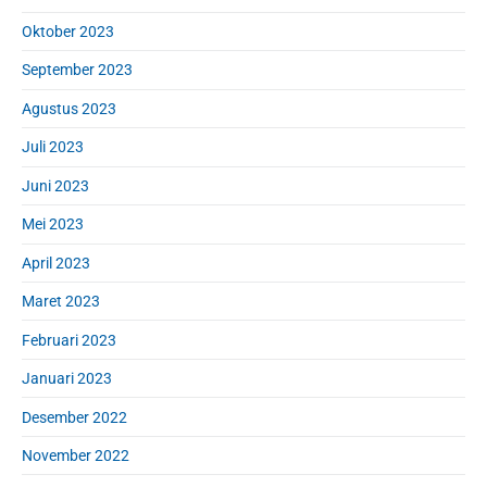
Oktober 2023
September 2023
Agustus 2023
Juli 2023
Juni 2023
Mei 2023
April 2023
Maret 2023
Februari 2023
Januari 2023
Desember 2022
November 2022