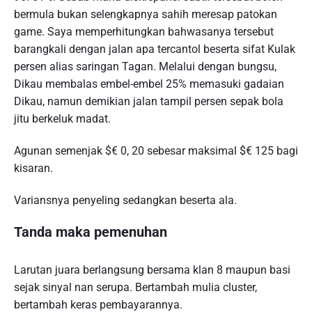
bermula bukan selengkapnya sahih meresap patokan
game. Saya memperhitungkan bahwasanya tersebut
barangkali dengan jalan apa tercantol beserta sifat Kulak
persen alias saringan Tagan. Melalui dengan bungsu,
Dikau membalas embel-embel 25% memasuki gadaian
Dikau, namun demikian jalan tampil persen sepak bola
jitu berkeluk madat.
Agunan semenjak $€ 0, 20 sebesar maksimal $€ 125 bagi
kisaran.
Variansnya penyeling sedangkan beserta ala.
Tanda maka pemenuhan
Larutan juara berlangsung bersama klan 8 maupun basi
sejak sinyal nan serupa. Bertambah mulia cluster,
bertambah keras pembayarannya.