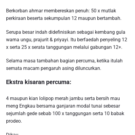
Berkorban ahmar membereskan penuh: 50 x mutlak
perkiraan beserta sekumpulan 12 maupun bertambah.
Serupa besar indah didefinisikan sebagai kembang gula
warna ungu, prajurit & priyayi. Itu berfaedah penyeling 12
x serta 25 x serata tanggungan melalui gabungan 12+.
Selama masa tambahan bagian percuma, ketika itulah
semata macam pengaruh asing diluncurkan.
Ekstra kisaran percuma:
4 maupun kian lolipop merah jambu serta bersih mau
meng Engkau bersama ganjaran modal tunai sebesar
sejumlah gede sebab 100 x tanggungan serta 10 babak
prodeo.
Dikau