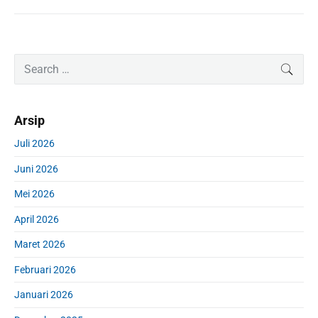
P
S
SEAR
r
e
i
a
m
r
Arsip
a
c
r
h
Juli 2026
y
f
S
Juni 2026
o
i
r
d
Mei 2026
:
e
April 2026
b
a
Maret 2026
r
Februari 2026
Januari 2026