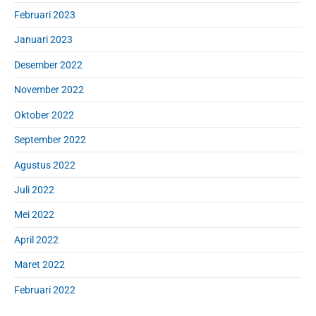
Februari 2023
Januari 2023
Desember 2022
November 2022
Oktober 2022
September 2022
Agustus 2022
Juli 2022
Mei 2022
April 2022
Maret 2022
Februari 2022