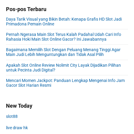
Pos-pos Terbaru
Daya Tarik Visual yang Bikin Betah: Kenapa Grafis HD Slot Jadi
Primadona Pemain Online
Pernah Ngerasa Main Slot Terus Kalah Padahal Udah Cari Info
Rahasia Hoki Main Slot Online Gacor? Ini Jawabannya
Bagaimana Memilih Slot Dengan Peluang Menang Tinggi Agar
Main Judi Lebih Menguntungkan dan Tidak Asal Pilih
Apakah Slot Online Review Nolimit City Layak Dijadikan Pilihan
untuk Pecinta Judi Digital?
Mencari Momen Jackpot: Panduan Lengkap Mengenai Info Jam
Gacor Slot Harian Resmi
New Today
slot88
live draw hk