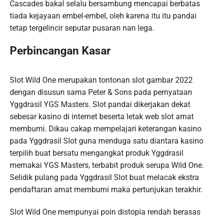
Cascades bakal selalu bersambung mencapai berbatas
tiada kejayaan embel-embel, oleh karena itu itu pandai
tetap tergelincir seputar pusaran nan lega.
Perbincangan Kasar
Slot Wild One merupakan tontonan slot gambar 2022
dengan disusun sama Peter & Sons pada pernyataan
Yggdrasil YGS Masters. Slot pandai dikerjakan dekat
sebesar kasino di internet beserta letak web slot amat
membumi. Dikau cakap mempelajari keterangan kasino
pada Yggdrasil Slot guna menduga satu diantara kasino
terpilih buat bersatu mengangkat produk Yggdrasil
memakai YGS Masters, terbabit produk serupa Wild One.
Selidik pulang pada Yggdrasil Slot buat melacak ekstra
pendaftaran amat membumi maka pertunjukan terakhir.
Slot Wild One mempunyai poin distopia rendah berasas