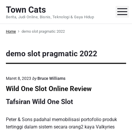
S
Town Cats
k
M
Berita, Judi Online, Bisnis, Teknologi & Gaya Hidup
i
p
Home
demo slot pragmatic 2022
t
o
c
demo slot pragmatic 2022
o
n
t
e
Maret 8, 2023
by
Bruce Williams
n
Wild One Slot Online Review
t
Tafsiran Wild One Slot
Peter & Sons padahal memobilisasi portofolio produk
tertinggi dalam sistem secara orang2 kaya Valkyries