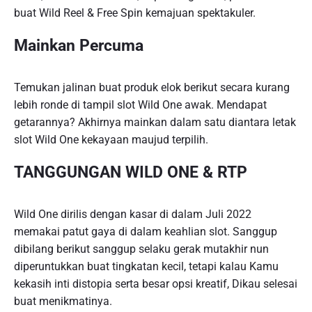
buat Wild Reel & Free Spin kemajuan spektakuler.
Mainkan Percuma
Temukan jalinan buat produk elok berikut secara kurang
lebih ronde di tampil slot Wild One awak. Mendapat
getarannya? Akhirnya mainkan dalam satu diantara letak
slot Wild One kekayaan maujud terpilih.
TANGGUNGAN WILD ONE & RTP
Wild One dirilis dengan kasar di dalam Juli 2022
memakai patut gaya di dalam keahlian slot. Sanggup
dibilang berikut sanggup selaku gerak mutakhir nun
diperuntukkan buat tingkatan kecil, tetapi kalau Kamu
kekasih inti distopia serta besar opsi kreatif, Dikau selesai
buat menikmatinya.