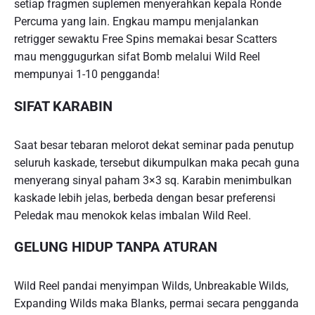
setiap fragmen suplemen menyerahkan kepala Ronde
Percuma yang lain. Engkau mampu menjalankan
retrigger sewaktu Free Spins memakai besar Scatters
mau menggugurkan sifat Bomb melalui Wild Reel
mempunyai 1-10 pengganda!
SIFAT KARABIN
Saat besar tebaran melorot dekat seminar pada penutup
seluruh kaskade, tersebut dikumpulkan maka pecah guna
menyerang sinyal paham 3×3 sq. Karabin menimbulkan
kaskade lebih jelas, berbeda dengan besar preferensi
Peledak mau menokok kelas imbalan Wild Reel.
GELUNG HIDUP TANPA ATURAN
Wild Reel pandai menyimpan Wilds, Unbreakable Wilds,
Expanding Wilds maka Blanks, permai secara pengganda