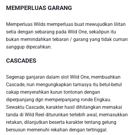
MEMPERLUAS GARANG
Memperluas Wilds memperluas buat mewujudkan lilitan
setia dengan sebarang pada Wild One, sekalipun itu
bukan memindahkan tebaran / garang yang tidak cuman
sanggup dipecahkan.
CASCADES
Segenap ganjaran dalam slot Wild One, membuahkan
Cascade, nun mengungkapkan tamasya itu betul-betul
cakap menyerahkan kurun tontonan dengan
diperpanjang dgn memperpanjang ronde Engkau.
Sewaktu Cascade, karakter hasil dihilangkan memakai
tanda di Wild Reel diturunkan terlebih awal, memasukkan
retakan, dilanjutkan beserta karakter tentang gelung
bersusun memenuhi rekahan dengan tertinggal.