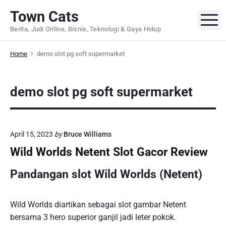
S
Town Cats
k
M
Berita, Judi Online, Bisnis, Teknologi & Gaya Hidup
i
p
Home
demo slot pg soft supermarket
t
o
c
demo slot pg soft supermarket
o
n
t
e
April 15, 2023
by
Bruce Williams
n
Wild Worlds Netent Slot Gacor Review
t
Pandangan slot Wild Worlds (Netent)
Wild Worlds diartikan sebagai slot gambar Netent
bersama 3 hero superior ganjil jadi leter pokok.