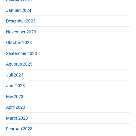
Januari 2024
Desember 2023
November 2023
Oktober 2023
September 2023
Agustus 2023
Juli 2023
Juni 2023
Mei 2023
April 2023
Maret 2023
Februari 2023