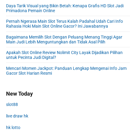
Daya Tarik Visual yang Bikin Betah: Kenapa Grafis HD Slot Jadi
Primadona Pemain Online
Pernah Ngerasa Main Slot Terus Kalah Padahal Udah Cari Info
Rahasia Hoki Main Slot Online Gacor? Ini Jawabannya
Bagaimana Memilih Slot Dengan Peluang Menang Tinggi Agar
Main Judi Lebih Menguntungkan dan Tidak Asal Pilih
Apakah Slot Online Review Nolimit City Layak Dijadikan Pilihan
untuk Pecinta Judi Digital?
Mencari Momen Jackpot: Panduan Lengkap Mengenai Info Jam
Gacor Slot Harian Resmi
New Today
slot88
live draw hk
hk lotto