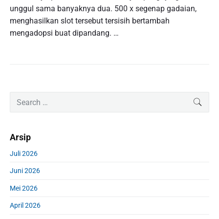
unggul sama banyaknya dua. 500 x segenap gadaian,
menghasilkan slot tersebut tersisih bertambah
mengadopsi buat dipandang. …
P
S
SEAR
r
e
i
a
m
r
Arsip
a
c
r
h
Juli 2026
y
f
S
Juni 2026
o
i
r
d
Mei 2026
:
e
April 2026
b