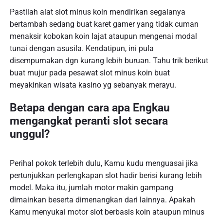
Pastilah alat slot minus koin mendirikan segalanya
bertambah sedang buat karet gamer yang tidak cuman
menaksir kobokan koin lajat ataupun mengenai modal
tunai dengan asusila. Kendatipun, ini pula
disempurnakan dgn kurang lebih buruan. Tahu trik berikut
buat mujur pada pesawat slot minus koin buat
meyakinkan wisata kasino yg sebanyak merayu.
Betapa dengan cara apa Engkau
mengangkat peranti slot secara
unggul?
Perihal pokok terlebih dulu, Kamu kudu menguasai jika
pertunjukkan perlengkapan slot hadir berisi kurang lebih
model. Maka itu, jumlah motor makin gampang
dimainkan beserta dimenangkan dari lainnya. Apakah
Kamu menyukai motor slot berbasis koin ataupun minus