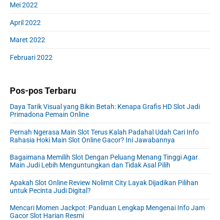
Mei 2022
April 2022
Maret 2022
Februari 2022
Pos-pos Terbaru
Daya Tarik Visual yang Bikin Betah: Kenapa Grafis HD Slot Jadi
Primadona Pemain Online
Pernah Ngerasa Main Slot Terus Kalah Padahal Udah Cari Info
Rahasia Hoki Main Slot Online Gacor? Ini Jawabannya
Bagaimana Memilih Slot Dengan Peluang Menang Tinggi Agar
Main Judi Lebih Menguntungkan dan Tidak Asal Pilih
Apakah Slot Online Review Nolimit City Layak Dijadikan Pilihan
untuk Pecinta Judi Digital?
Mencari Momen Jackpot: Panduan Lengkap Mengenai Info Jam
Gacor Slot Harian Resmi