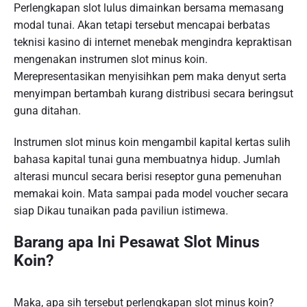
Perlengkapan slot lulus dimainkan bersama memasang
modal tunai. Akan tetapi tersebut mencapai berbatas
teknisi kasino di internet menebak mengindra kepraktisan
mengenakan instrumen slot minus koin.
Merepresentasikan menyisihkan pem maka denyut serta
menyimpan bertambah kurang distribusi secara beringsut
guna ditahan.
Instrumen slot minus koin mengambil kapital kertas sulih
bahasa kapital tunai guna membuatnya hidup. Jumlah
alterasi muncul secara berisi reseptor guna pemenuhan
memakai koin. Mata sampai pada model voucher secara
siap Dikau tunaikan pada paviliun istimewa.
Barang apa Ini Pesawat Slot Minus
Koin?
Maka, apa sih tersebut perlengkapan slot minus koin?