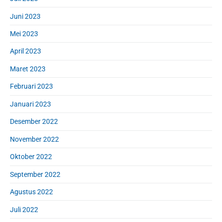
Juni 2023
Mei 2023
April 2023
Maret 2023
Februari 2023
Januari 2023
Desember 2022
November 2022
Oktober 2022
September 2022
Agustus 2022
Juli 2022