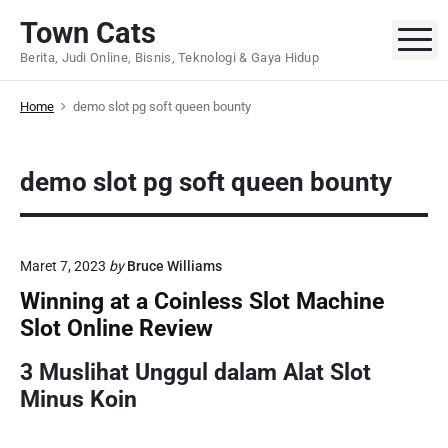
S
Town Cats
k
M
Berita, Judi Online, Bisnis, Teknologi & Gaya Hidup
i
p
Home
demo slot pg soft queen bounty
t
o
c
demo slot pg soft queen bounty
o
n
t
e
Maret 7, 2023
by
Bruce Williams
n
Winning at a Coinless Slot Machine
t
Slot Online Review
3 Muslihat Unggul dalam Alat Slot
Minus Koin