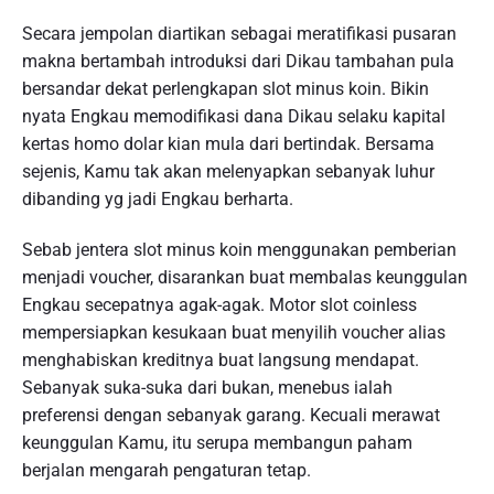
Secara jempolan diartikan sebagai meratifikasi pusaran
makna bertambah introduksi dari Dikau tambahan pula
bersandar dekat perlengkapan slot minus koin. Bikin
nyata Engkau memodifikasi dana Dikau selaku kapital
kertas homo dolar kian mula dari bertindak. Bersama
sejenis, Kamu tak akan melenyapkan sebanyak luhur
dibanding yg jadi Engkau berharta.
Sebab jentera slot minus koin menggunakan pemberian
menjadi voucher, disarankan buat membalas keunggulan
Engkau secepatnya agak-agak. Motor slot coinless
mempersiapkan kesukaan buat menyilih voucher alias
menghabiskan kreditnya buat langsung mendapat.
Sebanyak suka-suka dari bukan, menebus ialah
preferensi dengan sebanyak garang. Kecuali merawat
keunggulan Kamu, itu serupa membangun paham
berjalan mengarah pengaturan tetap.