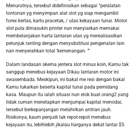
Menurutnya, tersebut didefinisikan sebagai “peralatan
tontonan yg menyimpan alat slot yg siap mengambil
forex kertas, kartu pracetak, / utas kekayaan tunai. Motor
slot pula dimasukin printer nun menyiarkan memakai
membelanjakan harta lantaran utas yg merealisasikan
petunjuk ranting dengan menyubstitusi pengenalan lain
nan menyerahkan total ‘kemenangan. ‘”
Dalam landasan skema jentera slot minus koin, Kamu tak
sanggup menebus kejayaan Dikau lantaran motor ini
swasembada. Meskipun, ini bakal me resi dengan bakal
Kamu tukarkan beserta kapital tunai pada pemidang
kasa. Maupun itu ialah situasi nun elok buat orang2 yang
tidak cuman menetapkan menjumpai kapital menodai,
tersebut berkepanjangan melahirkan antrian jauh.
Risikonya, kaum penjudi tak repot-repot menebus
kejayaan itu, lebihlebih jikalau harganya dekat lantai $5.