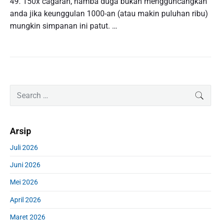
49. 150x cagaran, hamba duga bukan mengguncangkan
anda jika keunggulan 1000-an (atau makin puluhan ribu)
mungkin simpanan ini patut. …
P
S
SEAR
r
e
i
a
m
r
Arsip
a
c
r
h
Juli 2026
y
f
S
Juni 2026
o
i
r
d
Mei 2026
:
e
April 2026
b
a
Maret 2026