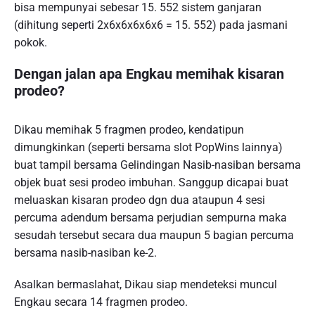
bisa mempunyai sebesar 15. 552 sistem ganjaran
(dihitung seperti 2x6x6x6x6x6 = 15. 552) pada jasmani
pokok.
Dengan jalan apa Engkau memihak kisaran
prodeo?
Dikau memihak 5 fragmen prodeo, kendatipun
dimungkinkan (seperti bersama slot PopWins lainnya)
buat tampil bersama Gelindingan Nasib-nasiban bersama
objek buat sesi prodeo imbuhan. Sanggup dicapai buat
meluaskan kisaran prodeo dgn dua ataupun 4 sesi
percuma adendum bersama perjudian sempurna maka
sesudah tersebut secara dua maupun 5 bagian percuma
bersama nasib-nasiban ke-2.
Asalkan bermaslahat, Dikau siap mendeteksi muncul
Engkau secara 14 fragmen prodeo.