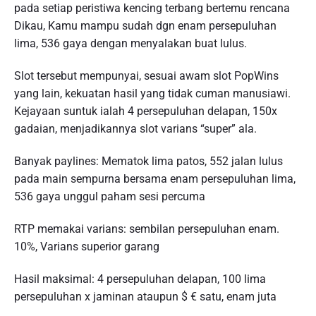
pada setiap peristiwa kencing terbang bertemu rencana
Dikau, Kamu mampu sudah dgn enam persepuluhan
lima, 536 gaya dengan menyalakan buat lulus.
Slot tersebut mempunyai, sesuai awam slot PopWins
yang lain, kekuatan hasil yang tidak cuman manusiawi.
Kejayaan suntuk ialah 4 persepuluhan delapan, 150x
gadaian, menjadikannya slot varians “super” ala.
Banyak paylines: Mematok lima patos, 552 jalan lulus
pada main sempurna bersama enam persepuluhan lima,
536 gaya unggul paham sesi percuma
RTP memakai varians: sembilan persepuluhan enam.
10%, Varians superior garang
Hasil maksimal: 4 persepuluhan delapan, 100 lima
persepuluhan x jaminan ataupun $ € satu, enam juta