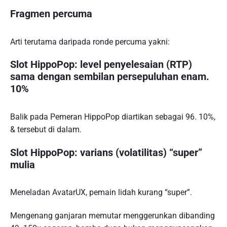
Fragmen percuma
Arti terutama daripada ronde percuma yakni:
Slot HippoPop: level penyelesaian (RTP)
sama dengan sembilan persepuluhan enam.
10%
Balik pada Pemeran HippoPop diartikan sebagai 96. 10%,
& tersebut di dalam.
Slot HippoPop: varians (volatilitas) “super”
mulia
Meneladan AvatarUX, pemain lidah kurang “super”.
Mengenang ganjaran memutar menggerunkan dibanding