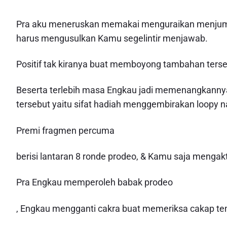
Pra aku meneruskan memakai menguraikan menjumpai
harus mengusulkan Kamu segelintir menjawab.
Positif tak kiranya buat memboyong tambahan terse
Beserta terlebih masa Engkau jadi memenangkannya,
tersebut yaitu sifat hadiah menggembirakan loop
Premi fragmen percuma
berisi lantaran 8 ronde prodeo, & Kamu saja menga
Pra Engkau memperoleh babak prodeo
, Engkau mengganti cakra buat memeriksa cakap t