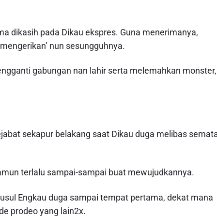
a dikasih pada Dikau ekspres. Guna menerimanya,
mengerikan’ nun sesungguhnya.
engganti gabungan nan lahir serta melemahkan monster,
bat sekapur belakang saat Dikau duga melibas semat
amun terlalu sampai-sampai buat mewujudkannya.
usul Engkau duga sampai tempat pertama, dekat mana
 prodeo yang lain2x.