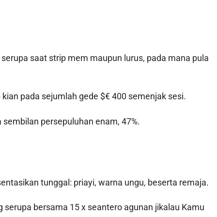
 serupa saat strip mem maupun lurus, pada mana pula
 kian pada sejumlah gede $€ 400 semenjak sesi.
a sembilan persepuluhan enam, 47%.
tasikan tunggal: priayi, warna ungu, beserta remaja.
g serupa bersama 15 x seantero agunan jikalau Kamu