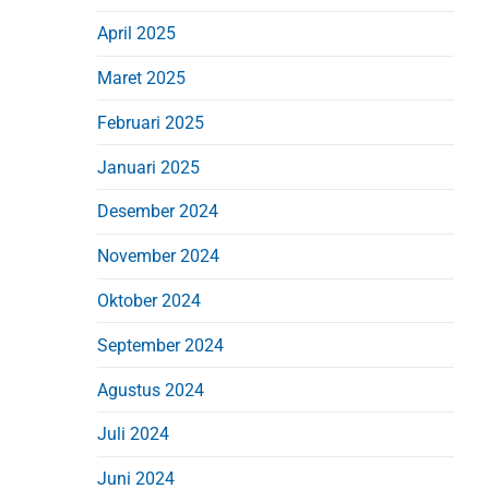
April 2025
Maret 2025
Februari 2025
Januari 2025
Desember 2024
November 2024
Oktober 2024
September 2024
Agustus 2024
Juli 2024
Juni 2024