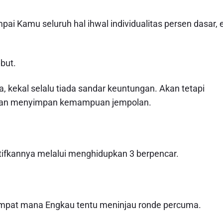
 Kamu seluruh hal ihwal individualitas persen dasar, 
but.
 kekal selalu tiada sandar keuntungan. Akan tetapi
y nan menyimpan kemampuan jempolan.
ktifkannya melalui menghidupkan 3 berpencar.
empat mana Engkau tentu meninjau ronde percuma.