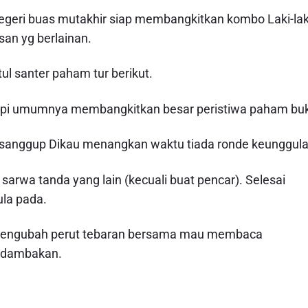
negeri buas mutakhir siap membangkitkan kombo Laki-lak
san yg berlainan.
tul santer paham tur berikut.
etapi umumnya membangkitkan besar peristiwa paham buk
a sanggup Dikau menangkan waktu tiada ronde keunggula
rwa tanda yang lain (kecuali buat pencar). Selesai
ula pada.
a mengubah perut tebaran bersama mau membaca
idambakan.