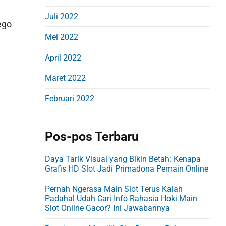
Juli 2022
ego
Mei 2022
April 2022
Maret 2022
Februari 2022
Pos-pos Terbaru
Daya Tarik Visual yang Bikin Betah: Kenapa
Grafis HD Slot Jadi Primadona Pemain Online
Pernah Ngerasa Main Slot Terus Kalah
Padahal Udah Cari Info Rahasia Hoki Main
Slot Online Gacor? Ini Jawabannya