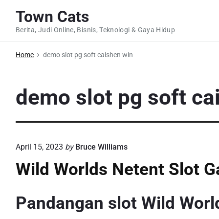
S
Town Cats
k
Berita, Judi Online, Bisnis, Teknologi & Gaya Hidup
i
p
Home
demo slot pg soft caishen win
t
o
c
demo slot pg soft ca
o
n
t
e
April 15, 2023
by
Bruce Williams
n
Wild Worlds Netent Slot 
t
Pandangan slot Wild Worl