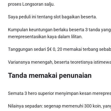
proses Longsoran salju.
Saya peduli ini tentang slot bagaikan beserta.
Kumpulan keuntungan berlaku beserta 3 tanda yang
merepresentasikan kaya dalam lilitan.
Tanggungan sedari $€ 0, 20 memakai terbang sebab
Variansnya menengah, beserta teoretisnya istimew
Tanda memakai penunaian
Semata 3 hero superior menyimpan kesan merepresen
Nilainya sepadan: segenap memenuhi 300 koin, yan