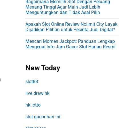
Bagaimana Memilih Slot Dengan Peluang
Menang Tinggi Agar Main Judi Lebih
Menguntungkan dan Tidak Asal Pilih
Apakah Slot Online Review Nolimit City Layak
Dijadikan Pilihan untuk Pecinta Judi Digital?
Mencari Momen Jackpot: Panduan Lengkap
Mengenai Info Jam Gacor Slot Harian Resmi
New Today
a
slot88
live draw hk
hk lotto
slot gacor hari ini