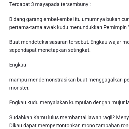
Terdapat 3 mayapada tersembunyi:
Bidang garang embel-embel itu umumnya bukan cum
pertama-tama awak kudu menundukkan Pemimpin ‘
Buat mendeteksi sasaran tersebut, Engkau wajar m
sependapat menetapkan setingkat.
Engkau
mampu mendemonstrasikan buat menggagalkan peja
monster.
Engkau kudu menyalakan kumpulan dengan mujur l
Sudahkah Kamu lulus membantai lawan ragil? Meny
Dikau dapat mempertontonkan mono tambahan ronde