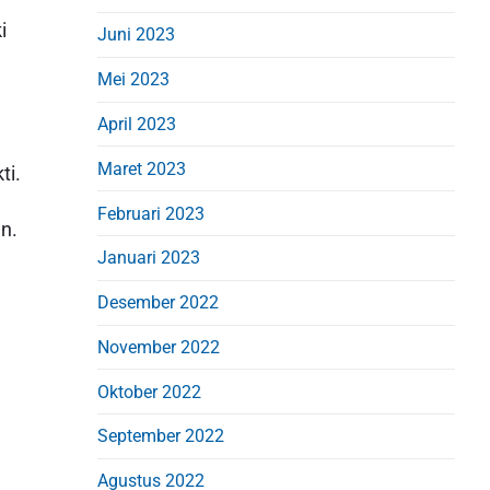
i
Juni 2023
Mei 2023
April 2023
Maret 2023
ti.
Februari 2023
n.
Januari 2023
Desember 2022
November 2022
Oktober 2022
September 2022
Agustus 2022