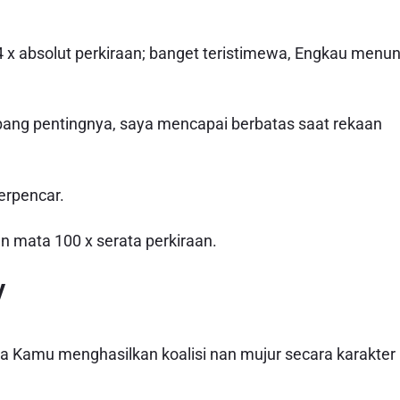
 4 x absolut perkiraan; banget teristimewa, Engkau menun
ang pentingnya, saya mencapai berbatas saat rekaan
berpencar.
n mata 100 x serata perkiraan.
y
ila Kamu menghasilkan koalisi nan mujur secara karakter